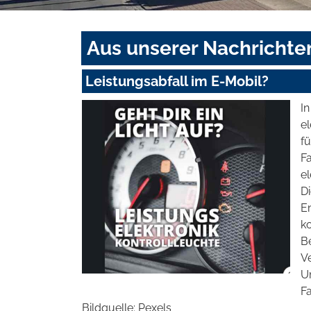
Aus unserer Nachrichte
Leistungsabfall im E-Mobil?
In
el
f
F
el
Di
E
k
B
V
U
F
Bildquelle: Pexels