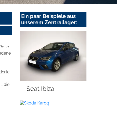
Ein paar Beispiele aus
unserem Zentrallager:
Rolle
iedene
derte
l die
Seat Ibiza