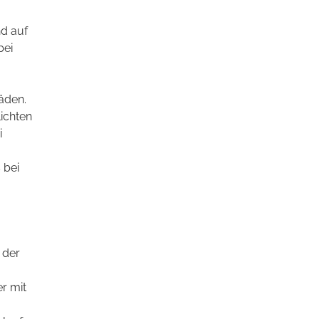
d auf
bei
äden.
lichten
i
 bei
 der
r mit