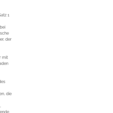
atz 1
bei
ische
er, der
r mit
haden
des
n, die
,
tende