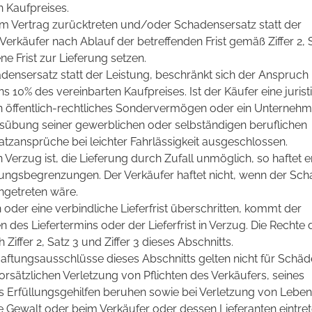
n Kaufpreises.
om Vertrag zurücktreten und/oder Schadensersatz statt der
erkäufer nach Ablauf der betreffenden Frist gemäß Ziffer 2, S
e Frist zur Lieferung setzen.
ensersatz statt der Leistung, beschränkt sich der Anspruch 
ns 10% des vereinbarten Kaufpreises. Ist der Käufer eine jurist
in öffentlich-rechtliches Sondervermögen oder ein Unternehm
usübung seiner gewerblichen oder selbständigen beruflichen
atzansprüche bei leichter Fahrlässigkeit ausgeschlossen.
Verzug ist, die Lieferung durch Zufall unmöglich, so haftet e
ungsbegrenzungen. Der Verkäufer haftet nicht, wenn der Sc
ingetreten wäre.
n oder eine verbindliche Lieferfrist überschritten, kommt der
n des Liefertermins oder der Lieferfrist in Verzug. Die Rechte 
iffer 2, Satz 3 und Ziffer 3 dieses Abschnitts.
tungsausschlüsse dieses Abschnitts gelten nicht für Schäde
orsätzlichen Verletzung von Pflichten des Verkäufers, seines
es Erfüllungsgehilfen beruhen sowie bei Verletzung von Leben
e Gewalt oder beim Verkäufer oder dessen Lieferanten eintre