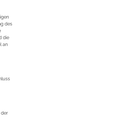
rigen
ng des
e
d die
l an
hluss
 der