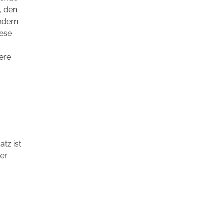
, den
ndern
iese
ere
tz ist
er