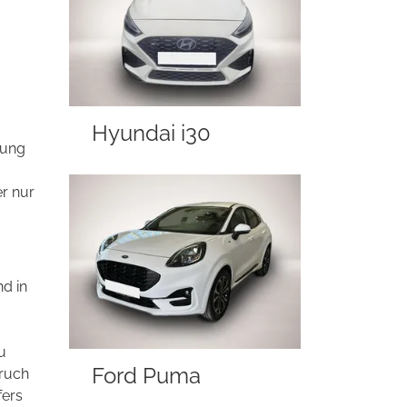
Hyundai i30
rung
r nur
nd in
u
Ford Puma
pruch
fers