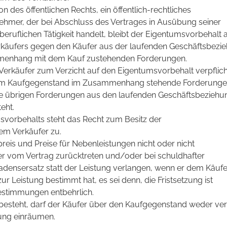
son des öffentlichen Rechts, ein öffentlich-rechtliches
hmer, der bei Abschluss des Vertrages in Ausübung seiner
eruflichen Tätigkeit handelt, bleibt der Eigentumsvorbehalt 
rkäufers gegen den Käufer aus der laufenden Geschäftsbezi
menhang mit dem Kauf zustehenden Forderungen.
 Verkäufer zum Verzicht auf den Eigentumsvorbehalt verpflich
dem Kaufgegenstand im Zusammenhang stehende Forderung
 die übrigen Forderungen aus den laufenden Geschäftsbezieh
eht.
vorbehalts steht das Recht zum Besitz der
em Verkäufer zu.
preis und Preise für Nebenleistungen nicht oder nicht
r vom Vertrag zurücktreten und/oder bei schuldhafter
adensersatz statt der Leistung verlangen, wenn er dem Käufe
ur Leistung bestimmt hat, es sei denn, die Fristsetzung ist
estimmungen entbehrlich.
besteht, darf der Käufer über den Kaufgegenstand weder ve
zung einräumen.