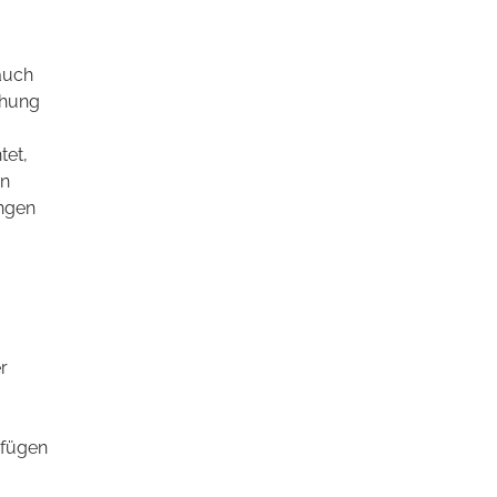
auch
ehung
tet,
en
ungen
r
rfügen