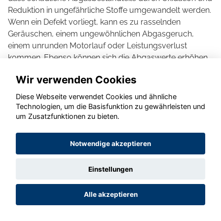
Reduktion in ungefährliche Stoffe umgewandelt werden.
Wenn ein Defekt vorliegt, kann es zu rasselnden
Geräuschen, einem ungewöhnlichen Abgasgeruch,
einem unrunden Motorlauf oder Leistungsverlust
kommen. Ebenso können sich die Abgaswerte erhöhen.
Weil Lambdasonden die Funktion des Katalysators
Wir verwenden Cookies
durchgängig überwachen, wird in der Regel auch eine
Warnmeldung ausgegeben.
Diese Webseite verwendet Cookies und ähnliche
Wir kümmern uns gern darum, dass bei dir alles sauber
Technologien, um die Basisfunktion zu gewährleisten und
um Zusatzfunktionen zu bieten.
läuft!
Bildquelle: Unsplash
Notwendige akzeptieren
Ist deine Klimaanlage fit für heiße Tage?
Einstellungen
Alle akzeptieren