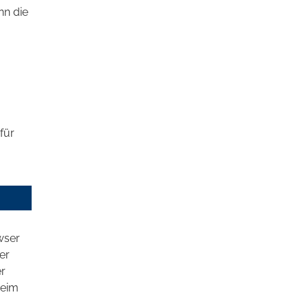
nn die
für
wser
er
er
beim