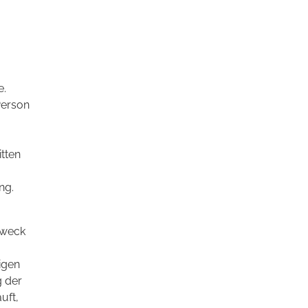
e.
Person
tten
ng.
Zweck
igen
g der
uft,