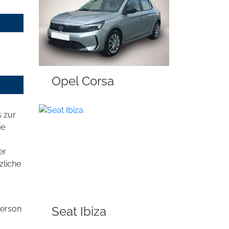
Opel Corsa
 zur
ie
er
zliche
Seat Ibiza
Person