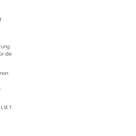
f
erung
ür die
enen
m
lit. f