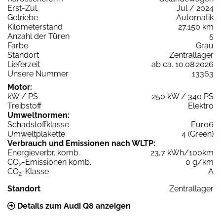
Erst-Zul.
Jul / 2024
Getriebe
Automatik
Kilometerstand
27.150 km
Anzahl der Türen
5
Farbe
Grau
Standort
Zentrallager
Lieferzeit
ab ca. 10.08.2026
Unsere Nummer
13363
Motor:
kW / PS
250 kW / 340 PS
Treibstoff
Elektro
Umweltnormen:
Schadstoffklasse
Euro6
Umweltplakette
4 (Green)
Verbrauch und Emissionen nach WLTP:
Energieverbr. komb.
23,7 kWh/100km
CO
-Emissionen komb.
0 g/km
2
CO
-Klasse
A
2
Standort
Zentrallager
Details zum Audi Q8 anzeigen