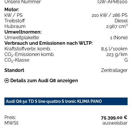
Unsere Nummer
GW-APR6100
Motor:
kW / PS
210 kW / 286 PS
Treibstoff
Diesel
Hubraum
2.967 cm³
Umweltnormen:
Umweltplakette
1 (None)
Verbrauch und Emissionen nach WLTP:
Kraftstoffverbr. komb.
8,5 l/100km
CO
-Emissionen komb.
223 g/km
2
CO
-Klasse
G
2
Standort
Zentrallager
Details zum Audi Q8 anzeigen
Audi Q8 50 TD S line quattro S tronic KLIMA PANO
Preis:
75.399,00 €
MWSt:
ausweisbar