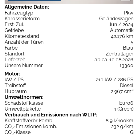
Allgemeine Daten:
Fahrzeugtyp
Pkw
Karosserieform
Geländewagen
Erst-Zul.
Jun / 2024
Getriebe
Automatik
Kilometerstand
42.176 km
Anzahl der Türen
5
Farbe
Blau
Standort
Zentrallager
Lieferzeit
ab ca. 10.08.2026
Unsere Nummer
13300
Motor:
kW / PS
210 kW / 286 PS
Treibstoff
Diesel
Hubraum
2.967 cm³
Umweltnormen:
Schadstoffklasse
Euro6
Umweltplakette
4 (Green)
Verbrauch und Emissionen nach WLTP:
Kraftstoffverbr. komb.
8,9 l/100km
CO
-Emissionen komb.
232 g/km
2
CO
-Klasse
G
2