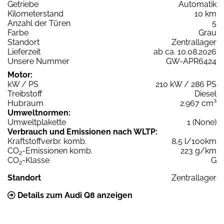
Getriebe
Automatik
Kilometerstand
10 km
Anzahl der Türen
5
Farbe
Grau
Standort
Zentrallager
Lieferzeit
ab ca. 10.08.2026
Unsere Nummer
GW-APR6424
Motor:
kW / PS
210 kW / 286 PS
Treibstoff
Diesel
Hubraum
2.967 cm³
Umweltnormen:
Umweltplakette
1 (None)
Verbrauch und Emissionen nach WLTP:
Kraftstoffverbr. komb.
8,5 l/100km
CO
-Emissionen komb.
223 g/km
2
CO
-Klasse
G
2
Standort
Zentrallager
Details zum Audi Q8 anzeigen