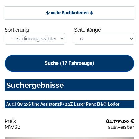
mehr Suchkriterien
Sortierung
Seitenlänge
Suche (
17
Fahrzeuge)
Suchergebnisse
Audi Q8 2xS line AssistenzP+ 22Z Laser Pano B&O Leder
Preis:
84.799,00 €
MWSt:
ausweisbar