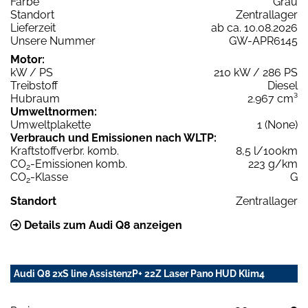
Farbe
Grau
Standort
Zentrallager
Lieferzeit
ab ca. 10.08.2026
Unsere Nummer
GW-APR6145
Motor:
kW / PS
210 kW / 286 PS
Treibstoff
Diesel
Hubraum
2.967 cm³
Umweltnormen:
Umweltplakette
1 (None)
Verbrauch und Emissionen nach WLTP:
Kraftstoffverbr. komb.
8,5 l/100km
CO
-Emissionen komb.
223 g/km
2
CO
-Klasse
G
2
Standort
Zentrallager
Details zum Audi Q8 anzeigen
Audi Q8 2xS line AssistenzP+ 22Z Laser Pano HUD Klim4