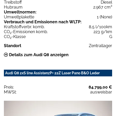
Treibstoff
Diesel
Hubraum
2.967 cm³
Umweltnormen:
Umweltplakette
1 (None)
Verbrauch und Emissionen nach WLTP:
Kraftstoffverbr. komb.
8,5 l/100km
CO
-Emissionen komb.
223 g/km
2
CO
-Klasse
G
2
Standort
Zentrallager
Details zum Audi Q8 anzeigen
Audi Q8 2xS line AssistenzP+ 22Z Laser Pano B&O Leder
Preis:
84.799,00 €
MWSt:
ausweisbar