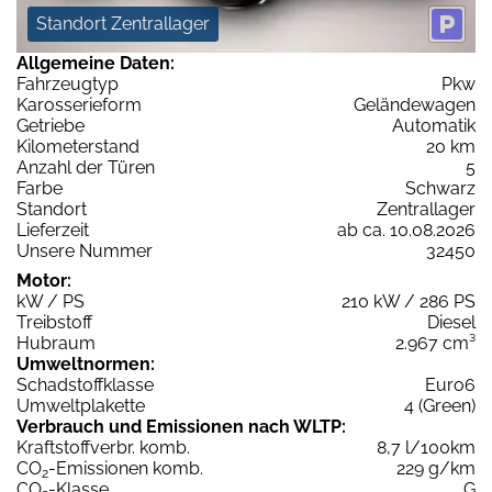
Standort Zentrallager
Allgemeine Daten:
Fahrzeugtyp
Pkw
Karosserieform
Geländewagen
Getriebe
Automatik
Kilometerstand
20 km
Anzahl der Türen
5
Farbe
Schwarz
Standort
Zentrallager
Lieferzeit
ab ca. 10.08.2026
Unsere Nummer
32450
Motor:
kW / PS
210 kW / 286 PS
Treibstoff
Diesel
Hubraum
2.967 cm³
Umweltnormen:
Schadstoffklasse
Euro6
Umweltplakette
4 (Green)
Verbrauch und Emissionen nach WLTP:
Kraftstoffverbr. komb.
8,7 l/100km
CO
-Emissionen komb.
229 g/km
2
CO
-Klasse
G