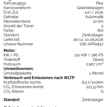
Fahrzeugtyp
Pkw
Karosserieform
Geländewagen
Erst-Zul.
Jun / 2026
Getriebe
Automatik
Kilometerstand
10 km
Anzahl der Türen
5
Farbe
Rot
Standort
Zentrallager
Lieferzeit
ab ca. 10.08.2026
Unsere Nummer
GW-APR1847
Motor:
kW / PS
210 kW / 286 PS
Treibstoff
Diesel
Hubraum
2.967 cm³
Umweltnormen:
Umweltplakette
1 (None)
Verbrauch und Emissionen nach WLTP:
Kraftstoffverbr. komb.
8,5 l/100km
CO
-Emissionen komb.
223 g/km
2
CO
-Klasse
G
2
Standort
Zentrallager