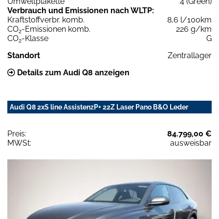
Umweltplakette
4 (Green)
Verbrauch und Emissionen nach WLTP:
Kraftstoffverbr. komb.
8,6 l/100km
CO
-Emissionen komb.
226 g/km
2
CO
-Klasse
G
2
Standort
Zentrallager
Details zum Audi Q8 anzeigen
Audi Q8 2xS line AssistenzP+ 22Z Laser Pano B&O Leder
Preis:
84.799,00 €
MWSt:
ausweisbar