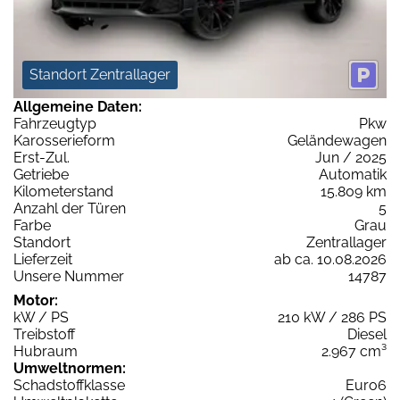
Standort Zentrallager
Allgemeine Daten:
Fahrzeugtyp
Pkw
Karosserieform
Geländewagen
Erst-Zul.
Jun / 2025
Getriebe
Automatik
Kilometerstand
15.809 km
Anzahl der Türen
5
Farbe
Grau
Standort
Zentrallager
Lieferzeit
ab ca. 10.08.2026
Unsere Nummer
14787
Motor:
kW / PS
210 kW / 286 PS
Treibstoff
Diesel
Hubraum
2.967 cm³
Umweltnormen:
Schadstoffklasse
Euro6