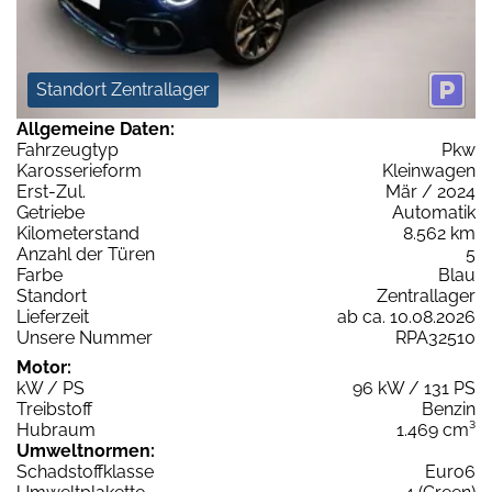
Standort Zentrallager
Allgemeine Daten:
Fahrzeugtyp
Pkw
Karosserieform
Kleinwagen
Erst-Zul.
Mär / 2024
Getriebe
Automatik
Kilometerstand
8.562 km
Anzahl der Türen
5
Farbe
Blau
Standort
Zentrallager
Lieferzeit
ab ca. 10.08.2026
Unsere Nummer
RPA32510
Motor:
kW / PS
96 kW / 131 PS
Treibstoff
Benzin
Hubraum
1.469 cm³
Umweltnormen:
Schadstoffklasse
Euro6