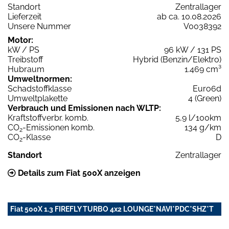
Standort
Zentrallager
Lieferzeit
ab ca. 10.08.2026
Unsere Nummer
V0038392
Motor:
kW / PS
96 kW / 131 PS
Treibstoff
Hybrid (Benzin/Elektro)
Hubraum
1.469 cm³
Umweltnormen:
Schadstoffklasse
Euro6d
Umweltplakette
4 (Green)
Verbrauch und Emissionen nach WLTP:
Kraftstoffverbr. komb.
5,9 l/100km
CO
-Emissionen komb.
134 g/km
2
CO
-Klasse
D
2
Standort
Zentrallager
Details zum Fiat 500X anzeigen
Fiat 500X 1.3 FIREFLY TURBO 4x2 LOUNGE*NAVI*PDC*SHZ*T