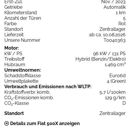
Erst-Zul.
Nov / 2023
Getriebe
Automatik
Kilometerstand
1 km
Anzahl der Türen
5
Farbe
Rot
Standort
Zentrallager
Lieferzeit
ab ca. 10.08.2026
Unsere Nummer
T0040363
Motor:
kW / PS
96 kW / 131 PS
Treibstoff
Hybrid (Benzin/Elektro)
Hubraum
1.469 cm³
Umweltnormen:
Schadstoffklasse
Euro6d
Umweltplakette
4 (Green)
Verbrauch und Emissionen nach WLTP:
Kraftstoffverbr. komb.
5,7 l/100km
CO
-Emissionen komb.
129 g/km
2
CO
-Klasse
D
2
Standort
Zentrallager
Details zum Fiat 500X anzeigen