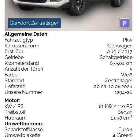
Standort Zentrallager
Allgemeine Daten:
Fahrzeugtyp
Pkw
Karosserieform
Kleinwagen
Erst-Zul.
Aug / 2017
Getriebe
Schaltgetriebe
Kilometerstand
67.501 km
Anzahl der Türen
5
Farbe
Weiß
Standort
Zentrallager
Lieferzeit
ab ca. 10.08.2026
Unsere Nummer
1294-26
Motor:
kW / PS
81 kW / 110 PS
Treibstoff
Benzin
Hubraum
1.598 cm³
Umweltnormen:
Schadstoffklasse
Euro6
Umweltplakette
4 (Green)