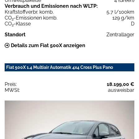
Umweltplakette
4 (Green)
Verbrauch und Emissionen nach WLTP:
Kraftstoffverbr. komb.
5,7 l/100km
CO
-Emissionen komb.
129 g/km
2
CO
-Klasse
D
2
Standort
Zentrallager
Details zum Fiat 500X anzeigen
Fiat 500X 1.4 Multiair Automatik 4x4 Cross Plus Pano
Preis:
18.199,00 €
MWSt:
ausweisbar