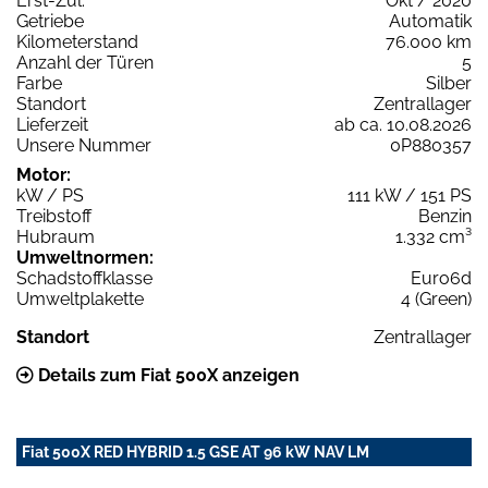
Erst-Zul.
Okt / 2020
Getriebe
Automatik
Kilometerstand
76.000 km
Anzahl der Türen
5
Farbe
Silber
Standort
Zentrallager
Lieferzeit
ab ca. 10.08.2026
Unsere Nummer
0P880357
Motor:
kW / PS
111 kW / 151 PS
Treibstoff
Benzin
Hubraum
1.332 cm³
Umweltnormen:
Schadstoffklasse
Euro6d
Umweltplakette
4 (Green)
Standort
Zentrallager
Details zum Fiat 500X anzeigen
Fiat 500X RED HYBRID 1.5 GSE AT 96 kW NAV LM