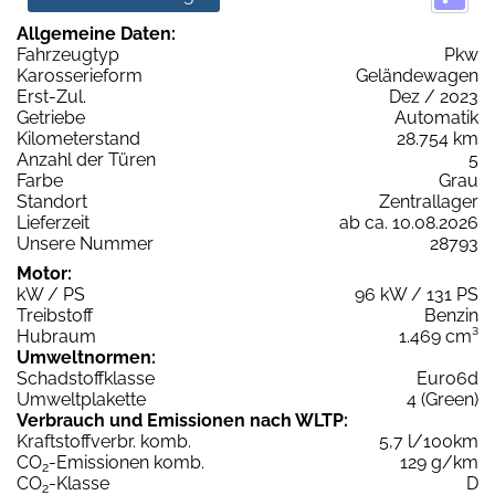
Allgemeine Daten:
Fahrzeugtyp
Pkw
Karosserieform
Geländewagen
Erst-Zul.
Dez / 2023
Getriebe
Automatik
Kilometerstand
28.754 km
Anzahl der Türen
5
Farbe
Grau
Standort
Zentrallager
Lieferzeit
ab ca. 10.08.2026
Unsere Nummer
28793
Motor:
kW / PS
96 kW / 131 PS
Treibstoff
Benzin
Hubraum
1.469 cm³
Umweltnormen:
Schadstoffklasse
Euro6d
Umweltplakette
4 (Green)
Verbrauch und Emissionen nach WLTP:
Kraftstoffverbr. komb.
5,7 l/100km
CO
-Emissionen komb.
129 g/km
2
CO
-Klasse
D
2