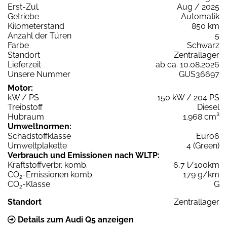
Erst-Zul.
Aug / 2025
Getriebe
Automatik
Kilometerstand
850 km
Anzahl der Türen
5
Farbe
Schwarz
Standort
Zentrallager
Lieferzeit
ab ca. 10.08.2026
Unsere Nummer
GUS36697
Motor:
kW / PS
150 kW / 204 PS
Treibstoff
Diesel
Hubraum
1.968 cm³
Umweltnormen:
Schadstoffklasse
Euro6
Umweltplakette
4 (Green)
Verbrauch und Emissionen nach WLTP:
Kraftstoffverbr. komb.
6,7 l/100km
CO
-Emissionen komb.
179 g/km
2
CO
-Klasse
G
2
Standort
Zentrallager
Details zum Audi Q5 anzeigen