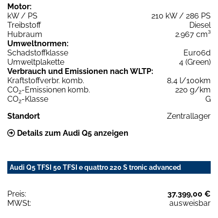
Motor:
kW / PS
210 kW / 286 PS
Treibstoff
Diesel
Hubraum
2.967 cm³
Umweltnormen:
Schadstoffklasse
Euro6d
Umweltplakette
4 (Green)
Verbrauch und Emissionen nach WLTP:
Kraftstoffverbr. komb.
8,4 l/100km
CO
-Emissionen komb.
220 g/km
2
CO
-Klasse
G
2
Standort
Zentrallager
Details zum Audi Q5 anzeigen
Audi Q5 TFSI 50 TFSI e quattro 220 S tronic advanced
Preis:
37.399,00 €
MWSt:
ausweisbar