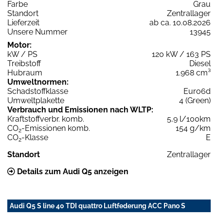
Farbe
Grau
Standort
Zentrallager
Lieferzeit
ab ca. 10.08.2026
Unsere Nummer
13945
Motor:
kW / PS
120 kW / 163 PS
Treibstoff
Diesel
Hubraum
1.968 cm³
Umweltnormen:
Schadstoffklasse
Euro6d
Umweltplakette
4 (Green)
Verbrauch und Emissionen nach WLTP:
Kraftstoffverbr. komb.
5,9 l/100km
CO
-Emissionen komb.
154 g/km
2
CO
-Klasse
E
2
Standort
Zentrallager
Details zum Audi Q5 anzeigen
Audi Q5 S line 40 TDI quattro Luftfederung ACC Pano S