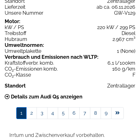
Standort
Zentrallager
Lieferzeit
ab ca. 06.11.2026
Unsere Nummer
GW-V129
Motor:
kW / PS
220 kW / 299 PS
Treibstoff
Diesel
Hubraum
2.967 cm³
Umweltnormen:
Umweltplakette
1 (None)
Verbrauch und Emissionen nach WLTP:
Kraftstoffverbr. komb.
6,1 l/100km
CO
-Emissionen komb.
160 g/km
2
CO
-Klasse
F
2
Standort
Zentrallager
Details zum Audi Q5 anzeigen
1
2
3
4
5
6
7
8
9
Irrtum und Zwischenverkauf vorbehalten.