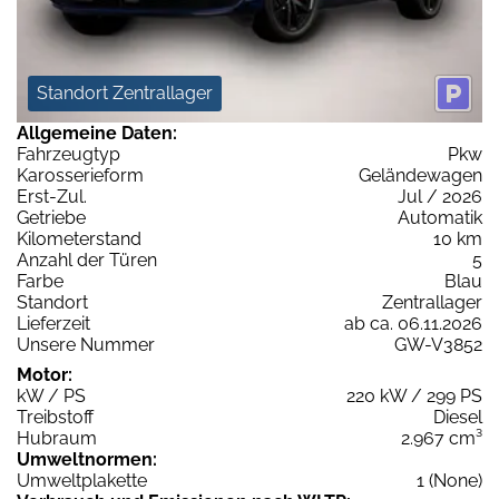
Standort Zentrallager
Allgemeine Daten:
Fahrzeugtyp
Pkw
Karosserieform
Geländewagen
Erst-Zul.
Jul / 2026
Getriebe
Automatik
Kilometerstand
10 km
Anzahl der Türen
5
Farbe
Blau
Standort
Zentrallager
Lieferzeit
ab ca. 06.11.2026
Unsere Nummer
GW-V3852
Motor:
kW / PS
220 kW / 299 PS
Treibstoff
Diesel
Hubraum
2.967 cm³
Umweltnormen:
Umweltplakette
1 (None)