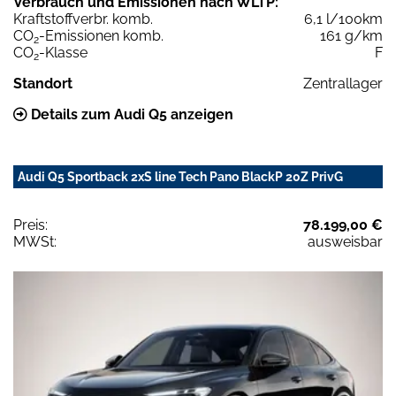
Verbrauch und Emissionen nach WLTP:
Kraftstoffverbr. komb.
6,1 l/100km
CO
-Emissionen komb.
161 g/km
2
CO
-Klasse
F
2
Standort
Zentrallager
Details zum Audi Q5 anzeigen
Audi Q5 Sportback 2xS line Tech Pano BlackP 20Z PrivG
Preis:
78.199,00 €
MWSt:
ausweisbar