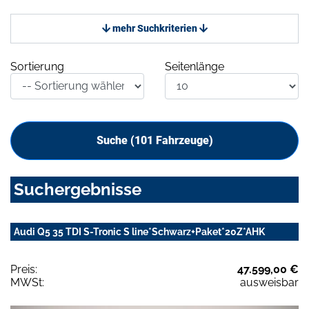
mehr Suchkriterien
Sortierung
Seitenlänge
Suche (
101
Fahrzeuge)
Suchergebnisse
Audi Q5 35 TDI S-Tronic S line*Schwarz+Paket*20Z*AHK
Preis:
47.599,00 €
MWSt:
ausweisbar