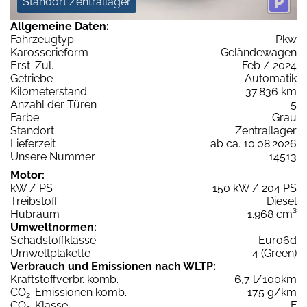
Standort Zentrallager
Allgemeine Daten:
Fahrzeugtyp
Pkw
Karosserieform
Geländewagen
Erst-Zul.
Feb / 2024
Getriebe
Automatik
Kilometerstand
37.836 km
Anzahl der Türen
5
Farbe
Grau
Standort
Zentrallager
Lieferzeit
ab ca. 10.08.2026
Unsere Nummer
14513
Motor:
kW / PS
150 kW / 204 PS
Treibstoff
Diesel
Hubraum
1.968 cm³
Umweltnormen:
Schadstoffklasse
Euro6d
Umweltplakette
4 (Green)
Verbrauch und Emissionen nach WLTP:
Kraftstoffverbr. komb.
6,7 l/100km
CO
-Emissionen komb.
175 g/km
2
CO
-Klasse
F