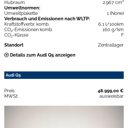
Hubraum
2.967 cm³
Umweltnormen:
Umweltplakette
1 (None)
Verbrauch und Emissionen nach WLTP:
Kraftstoffverbr. komb.
6,1 l/100km
CO
-Emissionen komb.
160 g/km
2
CO
-Klasse
F
2
Standort
Zentrallager
Details zum Audi Q5 anzeigen
Audi Q5
Preis:
48.999,00 €
MWSt:
ausweisbar