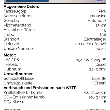
Allgemeine Daten:
Fahrzeugtyp
Pkw
Karosserieform
Limousine
Getriebe
Automatik
Kilometerstand
15 km
Anzahl der Türen
5
Farbe
Rot
Standort
Zentrallager
Lieferzeit
ab ca. 10.08.2026
Unsere Nummer
20153
Motor:
kW / PS
154 kW / 209 PS
Treibstoff
Diesel
Hubraum
2.143 cm³
Umweltnormen:
Schadstoffklasse
Euro 6e
Umweltplakette
4 (Green)
Verbrauch und Emissionen nach WLTP:
Kraftstoffverbr. komb.
5,6 l/100km
CO
-Emissionen komb.
146 g/km
2
CO
-Klasse
E
2