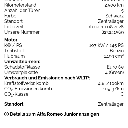
Kilometerstand
2.500 km
Anzahl der Türen
5
Farbe
Schwarz
Standort
Zentrallager
Lieferzeit
ab ca. 10.08.2026
Unsere Nummer
823241569
Motor:
kW / PS
107 kW / 145 PS
Treibstoff
Benzin
Hubraum
1.199 cm³
Umweltnormen:
Schadstoffklasse
Euro 6e
Umweltplakette
4 (Green)
Verbrauch und Emissionen nach WLTP:
Kraftstoffverbr. komb.
4,8 l/100km
CO
-Emissionen komb.
109 g/km
2
CO
-Klasse
C
2
Standort
Zentrallager
Details zum Alfa Romeo Junior anzeigen