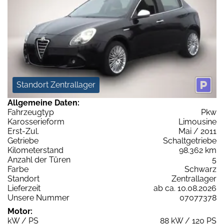
Standort Zentrallager
Allgemeine Daten:
Fahrzeugtyp
Pkw
Karosserieform
Limousine
Erst-Zul.
Mai / 2011
Getriebe
Schaltgetriebe
Kilometerstand
98.362 km
Anzahl der Türen
5
Farbe
Schwarz
Standort
Zentrallager
Lieferzeit
ab ca. 10.08.2026
Unsere Nummer
07077378
Motor:
kW / PS
88 kW / 120 PS