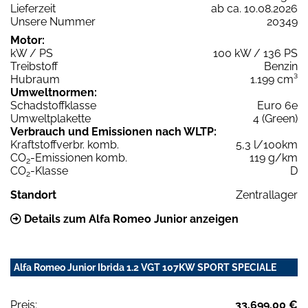
Lieferzeit
ab ca. 10.08.2026
Unsere Nummer
20349
Motor:
kW / PS
100 kW / 136 PS
Treibstoff
Benzin
Hubraum
1.199 cm³
Umweltnormen:
Schadstoffklasse
Euro 6e
Umweltplakette
4 (Green)
Verbrauch und Emissionen nach WLTP:
Kraftstoffverbr. komb.
5,3 l/100km
CO
-Emissionen komb.
119 g/km
2
CO
-Klasse
D
2
Standort
Zentrallager
Details zum Alfa Romeo Junior anzeigen
Alfa Romeo Junior Ibrida 1.2 VGT 107KW SPORT SPECIALE
Preis:
33.699,00 €