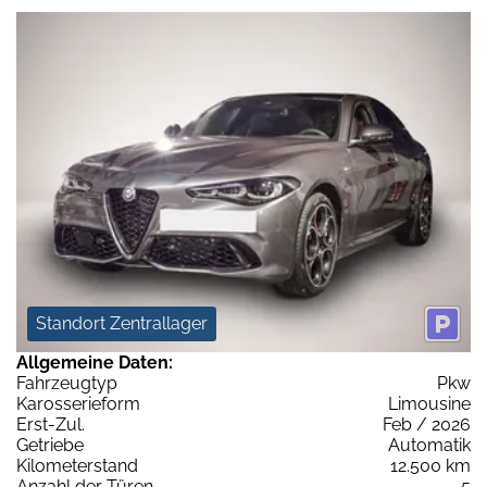
Standort Zentrallager
Allgemeine Daten:
Fahrzeugtyp
Pkw
Karosserieform
Limousine
Erst-Zul.
Feb / 2026
Getriebe
Automatik
Kilometerstand
12.500 km
Anzahl der Türen
5