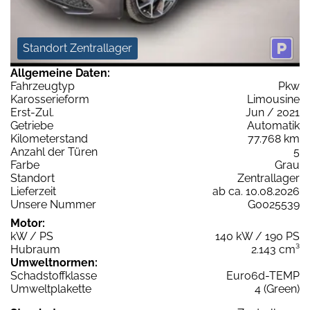
Standort Zentrallager
Allgemeine Daten:
Fahrzeugtyp
Pkw
Karosserieform
Limousine
Erst-Zul.
Jun / 2021
Getriebe
Automatik
Kilometerstand
77.768 km
Anzahl der Türen
5
Farbe
Grau
Standort
Zentrallager
Lieferzeit
ab ca. 10.08.2026
Unsere Nummer
G0025539
Motor:
kW / PS
140 kW / 190 PS
Hubraum
2.143 cm³
Umweltnormen:
Schadstoffklasse
Euro6d-TEMP
Umweltplakette
4 (Green)