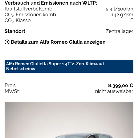
Verbrauch und Emissionen nach WLTP:
Kraftstoffverbr. komb.
5,4 l/100km
CO
-Emissionen komb.
142 g/km
2
CO
-Klasse
E
2
Standort
Zentrallager
Details zum Alfa Romeo Giulia anzeigen
Alfa Romeo Giulietta Super 1.4T*2-Zon-Klimaaut
Nebelscheinw
Preis:
8.399,00 €
MWSt:
nicht ausweisbar