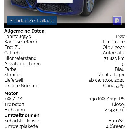
Standort Zentrallager
Allgemeine Daten:
Fahrzeugtyp
Pkw
Karosserieform
Limousine
Erst-Zul.
Okt / 2022
Getriebe
Automatik
Kilometerstand
71.823 km
Anzahl der Türen
5
Farbe
Blau
Standort
Zentrallager
Lieferzeit
ab ca. 10.08.2026
Unsere Nummer
G0025385
Motor:
kW / PS
140 kW / 190 PS
Treibstoff
Diesel
Hubraum
2.143 cm³
Umweltnormen:
Schadstoffklasse
Euro6d
Umweltplakette
4 (Green)