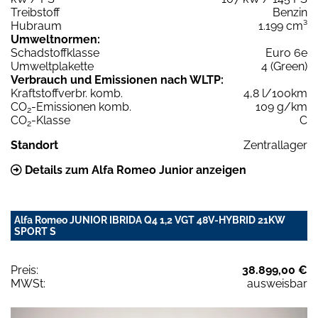
Treibstoff
Benzin
Hubraum
1.199 cm³
Umweltnormen:
Schadstoffklasse
Euro 6e
Umweltplakette
4 (Green)
Verbrauch und Emissionen nach WLTP:
Kraftstoffverbr. komb.
4,8 l/100km
CO
-Emissionen komb.
109 g/km
2
CO
-Klasse
C
2
Standort
Zentrallager
Details zum Alfa Romeo Junior anzeigen
Alfa Romeo JUNIOR IBRIDA Q4 1,2 VGT 48V-HYBRID 21KW
SPORT S
Preis:
38.899,00 €
MWSt:
ausweisbar