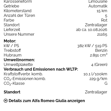
Karosserieform
Limousine
Getriebe
Automatik
Kilometerstand
15 km
Anzahl der Türen
5
Farbe
Rot
Standort
Zentrallager
Lieferzeit
ab ca. 10.08.2026
Unsere Nummer
21165
Motor:
kW / PS
382 kW / 519 PS
Treibstoff
Benzin
Hubraum
2.891 cm³
Umweltnormen:
Umweltplakette
4 (Green)
Verbrauch und Emissionen nach WLTP:
Kraftstoffverbr. komb.
10,1 l/100km
CO
-Emissionen komb.
229 g/km
2
CO
-Klasse
G
2
Standort
Zentrallager
Details zum Alfa Romeo Giulia anzeigen