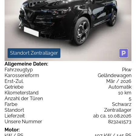
Standort Zentrallager
Allgemeine Daten:
Fahrzeugtyp
Pkw
Karosserieform
Geländewagen
Erst-Zul.
Mär / 2026
Getriebe
Automatik
Kilometerstand
10 km
Anzahl der Türen
5
Farbe
Schwarz
Standort
Zentrallager
Lieferzeit
ab ca. 10.08.2026
Unsere Nummer
823241573
Motor:
kW / PS
107 kW / 145 PS