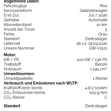
Allgemeine Daten:
Fahrzeugtyp
Pkw
Karosserieform
Geländewagen
Erst-Zul.
Jul / 2026
Getriebe
Automatik
Kilometerstand
10 km
Anzahl der Türen
5
Farbe
Grau
Standort
Zentrallager
Lieferzeit
ab ca. 18.09.2026
Unsere Nummer
GW-V2121
Motor:
kW / PS
100 kW / 136 PS
Treibstoff
Benzin
Hubraum
1.199 cm³
Umweltnormen:
Umweltplakette
1 (None)
Verbrauch und Emissionen nach WLTP:
Kraftstoffverbr. komb.
4,8 l/100km
CO
-Emissionen komb.
109 g/km
2
CO
-Klasse
C
2
Standort
Zentrallager