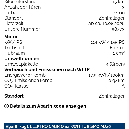
Kilometerstand
15 km
Anzahl der Türen
3
Farbe
Grün
Standort
Zentrallager
Lieferzeit
ab ca. 10.08.2026
Unsere Nummer
98773
Motor:
kW / PS
114 kW / 155 PS
Treibstoff
Elektro
Hubraum
1 cm³
Umweltnormen:
Umweltplakette
4 (Green)
Verbrauch und Emissionen nach WLTP:
Energieverbr. komb.
17,9 kWh/100km
CO
-Emissionen komb.
0 g/km
2
CO
-Klasse
A
2
Standort
Zentrallager
Details zum Abarth 500e anzeigen
Abarth 500E ELEKTRO CABRIO 42 KWH TURISMO MJ26