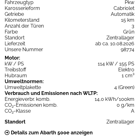
Fahrzeugtyp
Pkw
Karosserieform
Cabriolet
Getriebe
Automatik
Kilometerstand
15 km
Anzahl der Türen
3
Farbe
Grün
Standort
Zentrallager
Lieferzeit
ab ca. 10.08.2026
Unsere Nummer
98774
Motor:
kW / PS
114 kW / 155 PS
Treibstoff
Elektro
Hubraum
1 cm³
Umweltnormen:
Umweltplakette
4 (Green)
Verbrauch und Emissionen nach WLTP:
Energieverbr. komb.
14,0 kWh/100km
CO
-Emissionen komb.
0 g/km
2
CO
-Klasse
A
2
Standort
Zentrallager
Details zum Abarth 500e anzeigen