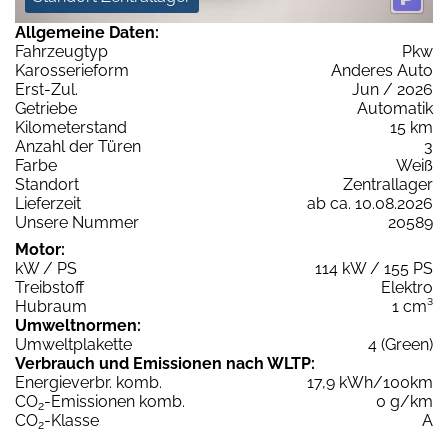
Allgemeine Daten:
Fahrzeugtyp
Pkw
Karosserieform
Anderes Auto
Erst-Zul.
Jun / 2026
Getriebe
Automatik
Kilometerstand
15 km
Anzahl der Türen
3
Farbe
Weiß
Standort
Zentrallager
Lieferzeit
ab ca. 10.08.2026
Unsere Nummer
20589
Motor:
kW / PS
114 kW / 155 PS
Treibstoff
Elektro
Hubraum
1 cm³
Umweltnormen:
Umweltplakette
4 (Green)
Verbrauch und Emissionen nach WLTP:
Energieverbr. komb.
17,9 kWh/100km
CO
-Emissionen komb.
0 g/km
2
CO
-Klasse
A
2