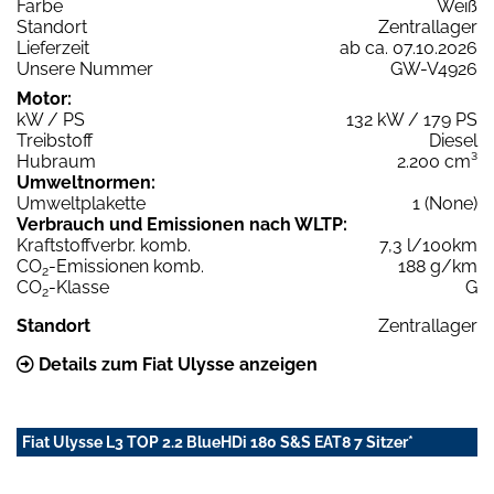
Farbe
Weiß
Standort
Zentrallager
Lieferzeit
ab ca. 07.10.2026
Unsere Nummer
GW-V4926
Motor:
kW / PS
132 kW / 179 PS
Treibstoff
Diesel
Hubraum
2.200 cm³
Umweltnormen:
Umweltplakette
1 (None)
Verbrauch und Emissionen nach WLTP:
Kraftstoffverbr. komb.
7,3 l/100km
CO
-Emissionen komb.
188 g/km
2
CO
-Klasse
G
2
Standort
Zentrallager
Details zum Fiat Ulysse anzeigen
Fiat Ulysse L3 TOP 2.2 BlueHDi 180 S&S EAT8 7 Sitzer*