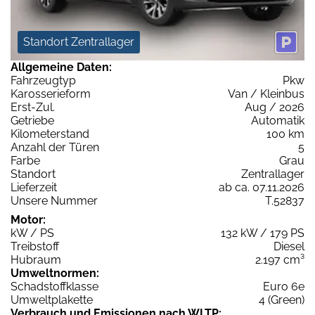
Standort Zentrallager
Allgemeine Daten:
Fahrzeugtyp
Pkw
Karosserieform
Van / Kleinbus
Erst-Zul.
Aug / 2026
Getriebe
Automatik
Kilometerstand
100 km
Anzahl der Türen
5
Farbe
Grau
Standort
Zentrallager
Lieferzeit
ab ca. 07.11.2026
Unsere Nummer
T.52837
Motor:
kW / PS
132 kW / 179 PS
Treibstoff
Diesel
Hubraum
2.197 cm³
Umweltnormen:
Schadstoffklasse
Euro 6e
Umweltplakette
4 (Green)
Verbrauch und Emissionen nach WLTP: