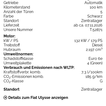
Getriebe
Automatik
Kilometerstand
100 km
Anzahl der Türen
5
Farbe
Schwarz
Standort
Zentrallager
Lieferzeit
ab ca. 07.11.2026
Unsere Nummer
T.52871
Motor:
kW / PS
132 kW / 179 PS
Treibstoff
Diesel
Hubraum
2.197 cm³
Umweltnormen:
Schadstoffklasse
Euro 6e
Umweltplakette
4 (Green)
Verbrauch und Emissionen nach WLTP:
Kraftstoffverbr. komb.
7,3 l/100km
CO
-Emissionen komb.
185 g/km
2
CO
-Klasse
G
2
Standort
Zentrallager
Details zum Fiat Ulysse anzeigen