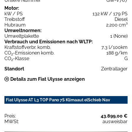
Unsere Nummer
GW-V767
Motor:
kW / PS
132 kW / 179 PS
Treibstoff
Diesel
Hubraum
2.200 cm³
Umweltnormen:
Umweltplakette
1 (None)
Verbrauch und Emissionen nach WLTP:
Kraftstoffverbr. komb.
7,3 l/100km
CO
-Emissionen komb.
188 g/km
2
CO
-Klasse
G
2
Standort
Zentrallager
Details zum Fiat Ulysse anzeigen
Fiat Ulysse AT L3 TOP Pano 7S Klimaaut elSchieb Nav
Preis:
43.899,00 €
MWSt:
ausweisbar