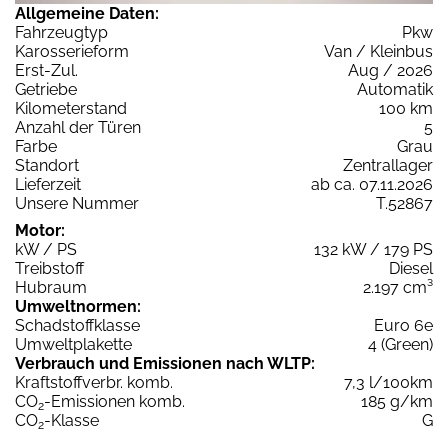
Allgemeine Daten:
Fahrzeugtyp
Pkw
Karosserieform
Van / Kleinbus
Erst-Zul.
Aug / 2026
Getriebe
Automatik
Kilometerstand
100 km
Anzahl der Türen
5
Farbe
Grau
Standort
Zentrallager
Lieferzeit
ab ca. 07.11.2026
Unsere Nummer
T.52867
Motor:
kW / PS
132 kW / 179 PS
Treibstoff
Diesel
Hubraum
2.197 cm³
Umweltnormen:
Schadstoffklasse
Euro 6e
Umweltplakette
4 (Green)
Verbrauch und Emissionen nach WLTP:
Kraftstoffverbr. komb.
7,3 l/100km
CO
-Emissionen komb.
185 g/km
2
CO
-Klasse
G
2