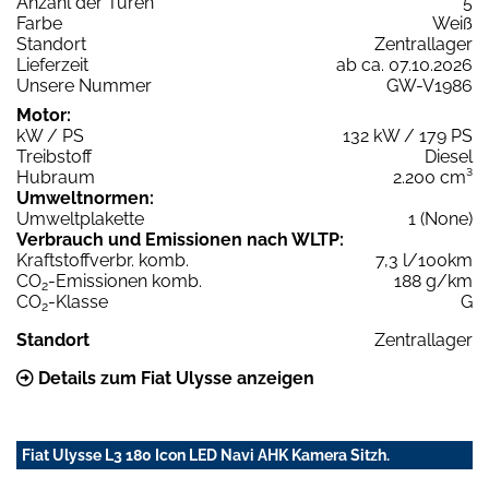
Anzahl der Türen
5
Farbe
Weiß
Standort
Zentrallager
Lieferzeit
ab ca. 07.10.2026
Unsere Nummer
GW-V1986
Motor:
kW / PS
132 kW / 179 PS
Treibstoff
Diesel
Hubraum
2.200 cm³
Umweltnormen:
Umweltplakette
1 (None)
Verbrauch und Emissionen nach WLTP:
Kraftstoffverbr. komb.
7,3 l/100km
CO
-Emissionen komb.
188 g/km
2
CO
-Klasse
G
2
Standort
Zentrallager
Details zum Fiat Ulysse anzeigen
Fiat Ulysse L3 180 Icon LED Navi AHK Kamera Sitzh.