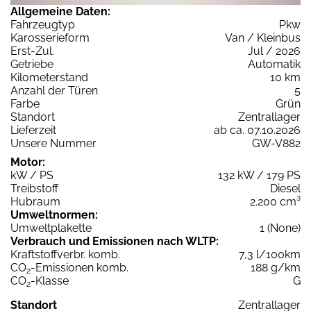
Allgemeine Daten:
Fahrzeugtyp
Pkw
Karosserieform
Van / Kleinbus
Erst-Zul.
Jul / 2026
Getriebe
Automatik
Kilometerstand
10 km
Anzahl der Türen
5
Farbe
Grün
Standort
Zentrallager
Lieferzeit
ab ca. 07.10.2026
Unsere Nummer
GW-V882
Motor:
kW / PS
132 kW / 179 PS
Treibstoff
Diesel
Hubraum
2.200 cm³
Umweltnormen:
Umweltplakette
1 (None)
Verbrauch und Emissionen nach WLTP:
Kraftstoffverbr. komb.
7,3 l/100km
CO
-Emissionen komb.
188 g/km
2
CO
-Klasse
G
2
Standort
Zentrallager