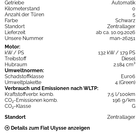
Getriebe
Automatik
Kilometerstand
0
Anzahl der Türen
5
Farbe
Schwarz
Standort
Zentrallager
Lieferzeit
ab ca. 10.09.2026
Unsere Nummer
man-26251
Motor:
kW / PS
132 kW / 179 PS
Treibstoff
Diesel
Hubraum
2.184 cm³
Umweltnormen:
Schadstoffklasse
Euro6
Umweltplakette
4 (Green)
Verbrauch und Emissionen nach WLTP:
Kraftstoffverbr. komb.
7,5 l/100km
CO
-Emissionen komb.
196 g/km
2
CO
-Klasse
G
2
Standort
Zentrallager
Details zum Fiat Ulysse anzeigen