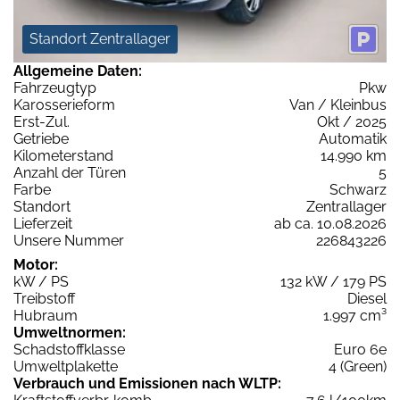
Standort Zentrallager
Allgemeine Daten:
Fahrzeugtyp
Pkw
Karosserieform
Van / Kleinbus
Erst-Zul.
Okt / 2025
Getriebe
Automatik
Kilometerstand
14.990 km
Anzahl der Türen
5
Farbe
Schwarz
Standort
Zentrallager
Lieferzeit
ab ca. 10.08.2026
Unsere Nummer
226843226
Motor:
kW / PS
132 kW / 179 PS
Treibstoff
Diesel
Hubraum
1.997 cm³
Umweltnormen:
Schadstoffklasse
Euro 6e
Umweltplakette
4 (Green)
Verbrauch und Emissionen nach WLTP: