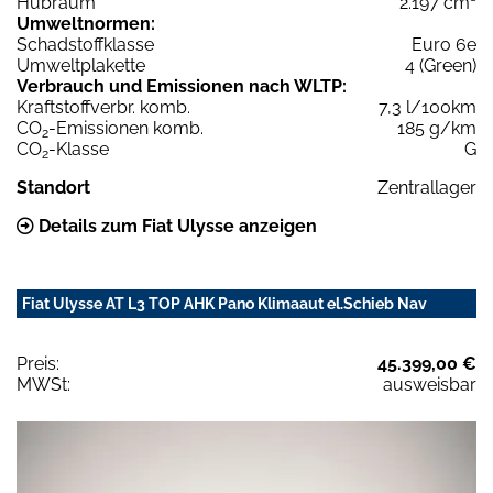
Hubraum
2.197 cm³
Umweltnormen:
Schadstoffklasse
Euro 6e
Umweltplakette
4 (Green)
Verbrauch und Emissionen nach WLTP:
Kraftstoffverbr. komb.
7,3 l/100km
CO
-Emissionen komb.
185 g/km
2
CO
-Klasse
G
2
Standort
Zentrallager
Details zum Fiat Ulysse anzeigen
Fiat Ulysse AT L3 TOP AHK Pano Klimaaut el.Schieb Nav
Preis:
45.399,00 €
MWSt:
ausweisbar