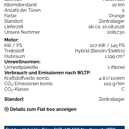
Kilometerstand
10 km
Anzahl der Türen
5
Farbe
Orange
Standort
Zentrallager
Lieferzeit
ab ca. 10.08.2026
Unsere Nummer
1081730
Motor:
kW / PS
107 kW / 145 PS
Treibstoff
Hybrid (Benzin/Elektro)
Hubraum
1.199 cm³
Umweltnormen:
Umweltplakette
1 (None)
Verbrauch und Emissionen nach WLTP:
Kraftstoffverbr. komb.
4,8 l/100km
CO
-Emissionen komb.
109 g/km
2
CO
-Klasse
C
2
Standort
Zentrallager
Details zum Fiat 600 anzeigen