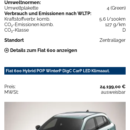
Umweltnormen:
Umweltplakette
4 (Green)
Verbrauch und Emissionen nach WLTP:
Kraftstoffverbr. komb.
5,6 l/100km
CO
-Emissionen komb.
127 g/km
2
CO
-Klasse
D
2
Standort
Zentrallager
Details zum Fiat 600 anzeigen
Fiat 600 Hybrid POP WinterP DigC CarP LED Klimaaut.
Preis:
24.199,00 €
MWSt:
ausweisbar