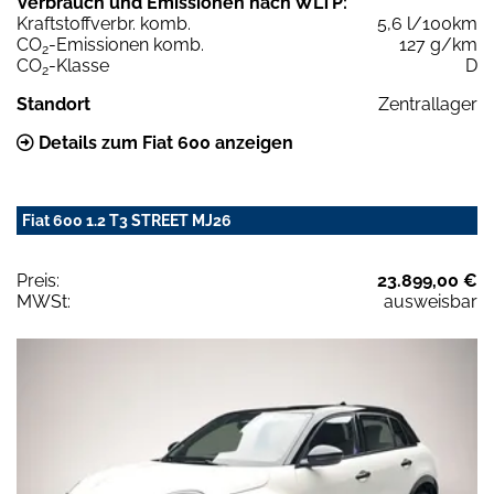
Verbrauch und Emissionen nach WLTP:
Kraftstoffverbr. komb.
5,6 l/100km
CO
-Emissionen komb.
127 g/km
2
CO
-Klasse
D
2
Standort
Zentrallager
Details zum Fiat 600 anzeigen
Fiat 600 1.2 T3 STREET MJ26
Preis:
23.899,00 €
MWSt:
ausweisbar