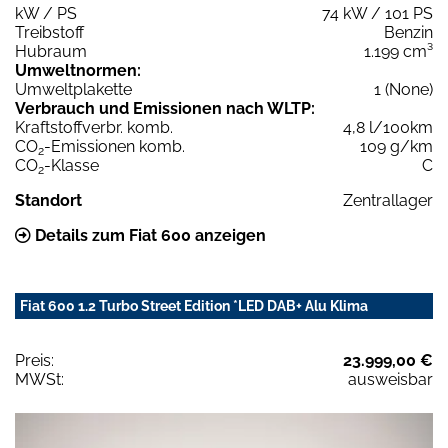
kW / PS
74 kW / 101 PS
Treibstoff
Benzin
Hubraum
1.199 cm³
Umweltnormen:
Umweltplakette
1 (None)
Verbrauch und Emissionen nach WLTP:
Kraftstoffverbr. komb.
4,8 l/100km
CO
-Emissionen komb.
109 g/km
2
CO
-Klasse
C
2
Standort
Zentrallager
Details zum Fiat 600 anzeigen
Fiat 600 1.2 Turbo Street Edition *LED DAB+ Alu Klima
Preis:
23.999,00 €
MWSt:
ausweisbar