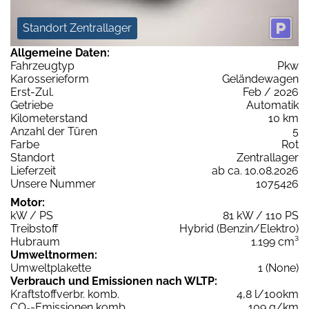
Standort Zentrallager
Allgemeine Daten:
Fahrzeugtyp
Pkw
Karosserieform
Geländewagen
Erst-Zul.
Feb / 2026
Getriebe
Automatik
Kilometerstand
10 km
Anzahl der Türen
5
Farbe
Rot
Standort
Zentrallager
Lieferzeit
ab ca. 10.08.2026
Unsere Nummer
1075426
Motor:
kW / PS
81 kW / 110 PS
Treibstoff
Hybrid (Benzin/Elektro)
Hubraum
1.199 cm³
Umweltnormen:
Umweltplakette
1 (None)
Verbrauch und Emissionen nach WLTP:
Kraftstoffverbr. komb.
4,8 l/100km
CO
-Emissionen komb.
109 g/km