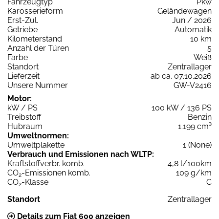
Fahrzeugtyp
Pkw
Karosserieform
Geländewagen
Erst-Zul.
Jun / 2026
Getriebe
Automatik
Kilometerstand
10 km
Anzahl der Türen
5
Farbe
Weiß
Standort
Zentrallager
Lieferzeit
ab ca. 07.10.2026
Unsere Nummer
GW-V2416
Motor:
kW / PS
100 kW / 136 PS
Treibstoff
Benzin
Hubraum
1.199 cm³
Umweltnormen:
Umweltplakette
1 (None)
Verbrauch und Emissionen nach WLTP:
Kraftstoffverbr. komb.
4,8 l/100km
CO
-Emissionen komb.
109 g/km
2
CO
-Klasse
C
2
Standort
Zentrallager
Details zum Fiat 600 anzeigen