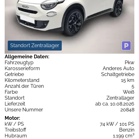
Standort Zentrallager
Allgemeine Daten:
Fahrzeugtyp
Pkw
Karosserieform
Anderes Auto
Getriebe
Schaltgetriebe
Kilometerstand
15 km
Anzahl der Türen
5
Farbe
Weiß
Standort
Zentrallager
Lieferzeit
ab ca. 10.08.2026
Unsere Nummer
20848
Motor:
kW / PS
74 kW / 101 PS
Treibstoff
Benzin
Hubraum
1.199 cm³