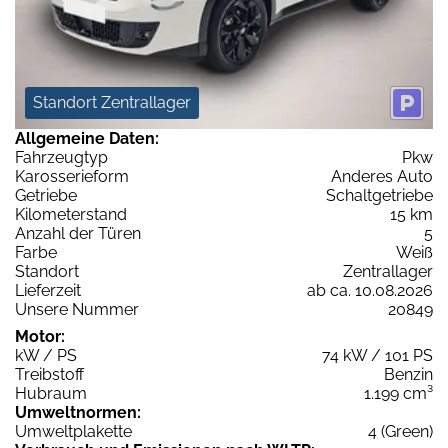
Standort Zentrallager
Allgemeine Daten:
Fahrzeugtyp
Pkw
Karosserieform
Anderes Auto
Getriebe
Schaltgetriebe
Kilometerstand
15 km
Anzahl der Türen
5
Farbe
Weiß
Standort
Zentrallager
Lieferzeit
ab ca. 10.08.2026
Unsere Nummer
20849
Motor:
kW / PS
74 kW / 101 PS
Treibstoff
Benzin
Hubraum
1.199 cm³
Umweltnormen:
Umweltplakette
4 (Green)