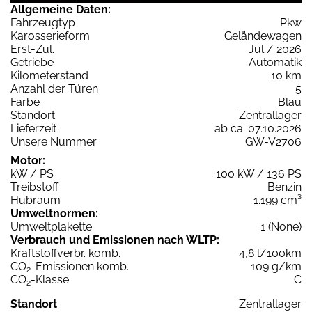
Allgemeine Daten:
Fahrzeugtyp
Pkw
Karosserieform
Geländewagen
Erst-Zul.
Jul / 2026
Getriebe
Automatik
Kilometerstand
10 km
Anzahl der Türen
5
Farbe
Blau
Standort
Zentrallager
Lieferzeit
ab ca. 07.10.2026
Unsere Nummer
GW-V2706
Motor:
kW / PS
100 kW / 136 PS
Treibstoff
Benzin
Hubraum
1.199 cm³
Umweltnormen:
Umweltplakette
1 (None)
Verbrauch und Emissionen nach WLTP:
Kraftstoffverbr. komb.
4,8 l/100km
CO
-Emissionen komb.
109 g/km
2
CO
-Klasse
C
2
Standort
Zentrallager