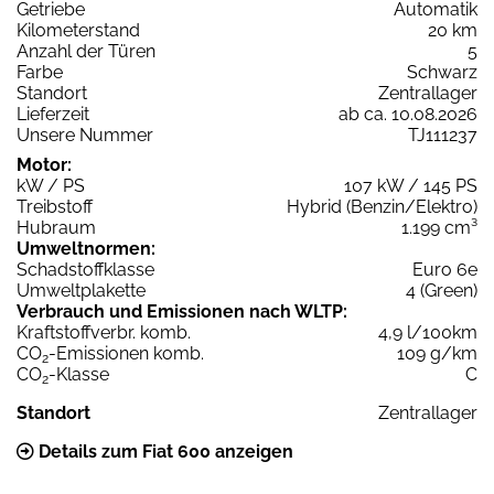
Getriebe
Automatik
Kilometerstand
20 km
Anzahl der Türen
5
Farbe
Schwarz
Standort
Zentrallager
Lieferzeit
ab ca. 10.08.2026
Unsere Nummer
TJ111237
Motor:
kW / PS
107 kW / 145 PS
Treibstoff
Hybrid (Benzin/Elektro)
Hubraum
1.199 cm³
Umweltnormen:
Schadstoffklasse
Euro 6e
Umweltplakette
4 (Green)
Verbrauch und Emissionen nach WLTP:
Kraftstoffverbr. komb.
4,9 l/100km
CO
-Emissionen komb.
109 g/km
2
CO
-Klasse
C
2
Standort
Zentrallager
Details zum Fiat 600 anzeigen