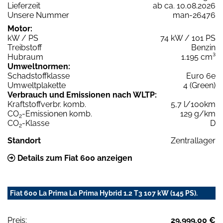
Lieferzeit
ab ca. 10.08.2026
Unsere Nummer
man-26476
Motor:
kW / PS
74 kW / 101 PS
Treibstoff
Benzin
Hubraum
1.195 cm³
Umweltnormen:
Schadstoffklasse
Euro 6e
Umweltplakette
4 (Green)
Verbrauch und Emissionen nach WLTP:
Kraftstoffverbr. komb.
5,7 l/100km
CO
-Emissionen komb.
129 g/km
2
CO
-Klasse
D
2
Standort
Zentrallager
Details zum Fiat 600 anzeigen
Fiat 600 La Prima La Prima Hybrid 1.2 T3 107 kW (145 PS).
Preis:
29.999,00 €