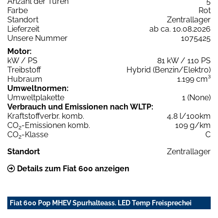
Anzahl der Türen
5
Farbe
Rot
Standort
Zentrallager
Lieferzeit
ab ca. 10.08.2026
Unsere Nummer
1075425
Motor:
kW / PS
81 kW / 110 PS
Treibstoff
Hybrid (Benzin/Elektro)
Hubraum
1.199 cm³
Umweltnormen:
Umweltplakette
1 (None)
Verbrauch und Emissionen nach WLTP:
Kraftstoffverbr. komb.
4,8 l/100km
CO
-Emissionen komb.
109 g/km
2
CO
-Klasse
C
2
Standort
Zentrallager
Details zum Fiat 600 anzeigen
Fiat 600 Pop MHEV Spurhalteass. LED Temp Freisprechei