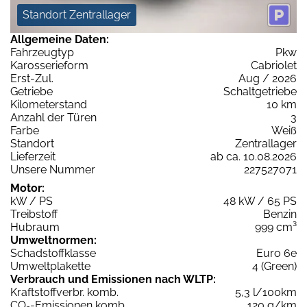
Standort Zentrallager
Allgemeine Daten:
Fahrzeugtyp
Pkw
Karosserieform
Cabriolet
Erst-Zul.
Aug / 2026
Getriebe
Schaltgetriebe
Kilometerstand
10 km
Anzahl der Türen
3
Farbe
Weiß
Standort
Zentrallager
Lieferzeit
ab ca. 10.08.2026
Unsere Nummer
227527071
Motor:
kW / PS
48 kW / 65 PS
Treibstoff
Benzin
Hubraum
999 cm³
Umweltnormen:
Schadstoffklasse
Euro 6e
Umweltplakette
4 (Green)
Verbrauch und Emissionen nach WLTP:
Kraftstoffverbr. komb.
5,3 l/100km
CO
-Emissionen komb.
120 g/km