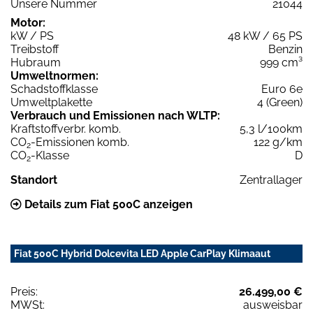
Unsere Nummer
21044
Motor:
kW / PS
48 kW / 65 PS
Treibstoff
Benzin
Hubraum
999 cm³
Umweltnormen:
Schadstoffklasse
Euro 6e
Umweltplakette
4 (Green)
Verbrauch und Emissionen nach WLTP:
Kraftstoffverbr. komb.
5,3 l/100km
CO
-Emissionen komb.
122 g/km
2
CO
-Klasse
D
2
Standort
Zentrallager
Details zum Fiat 500C anzeigen
Fiat 500C Hybrid Dolcevita LED Apple CarPlay Klimaaut
Preis:
26.499,00 €
MWSt:
ausweisbar