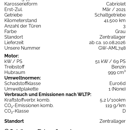
Karosserieform
Cabriolet
Erst-Zul.
Mär / 2021
Getriebe
Schaltgetriebe
Kilometerstand
41.500 km
Anzahl der Türen
3
Farbe
Grau
Standort
Zentrallager
Lieferzeit
ab ca. 10.08.2026
Unsere Nummer
GW-AML748
Motor:
kW / PS
51 kW / 69 PS
Treibstoff
Benzin
Hubraum
999 cm³
Umweltnormen:
Schadstoffklasse
Euro6d
Umweltplakette
1 (None)
Verbrauch und Emissionen nach WLTP:
Kraftstoffverbr. komb.
5,2 l/100km
CO
-Emissionen komb.
119 g/km
2
CO
-Klasse
D
2
Standort
Zentrallager