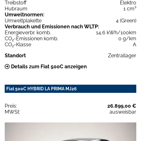
Treibstoff
Elektro
Hubraum
1 cm³
Umweltnormen:
Umweltplakette
4 (Green)
Verbrauch und Emissionen nach WLTP:
Energieverbr. komb.
14,6 kWh/100km
CO
-Emissionen komb.
0 g/km
2
CO
-Klasse
A
2
Standort
Zentrallager
Details zum Fiat 500C anzeigen
Fiat 500C HYBRID LA PRIMA MJ26
Preis:
26.899,00 €
MWSt:
ausweisbar