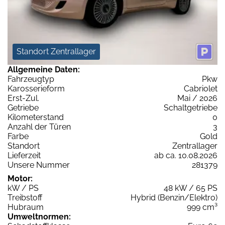
Standort Zentrallager
Allgemeine Daten:
Fahrzeugtyp
Pkw
Karosserieform
Cabriolet
Erst-Zul.
Mai / 2026
Getriebe
Schaltgetriebe
Kilometerstand
0
Anzahl der Türen
3
Farbe
Gold
Standort
Zentrallager
Lieferzeit
ab ca. 10.08.2026
Unsere Nummer
281379
Motor:
kW / PS
48 kW / 65 PS
Treibstoff
Hybrid (Benzin/Elektro)
Hubraum
999 cm³
Umweltnormen: