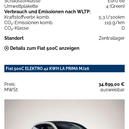
Schadstoffklasse
Euro 6e
Umweltplakette
4 (Green)
Verbrauch und Emissionen nach WLTP:
Kraftstoffverbr. komb.
5,3 l/100km
CO
-Emissionen komb.
119 g/km
2
CO
-Klasse
D
2
Standort
Zentrallager
Details zum Fiat 500C anzeigen
Fiat 500C ELEKTRO 42 KWH LA PRIMA MJ26
Preis:
34.899,00 €
MWSt:
ausweisbar