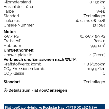
Kilometerstand
8.432 km
Anzahl der Türen
3
Farbe
Weiß
Standort
Zentrallager
Lieferzeit
ab ca. 10.08.2026
Unsere Nummer
134084
Motor:
kW / PS
51 kW / 69 PS
Treibstoff
Benzin
Hubraum
999 cm³
Umweltnormen:
Umweltplakette
4 (Green)
Verbrauch und Emissionen nach WLTP:
Kraftstoffverbr. komb.
4,8 l/100km
CO
-Emissionen komb.
109 g/km
2
CO
-Klasse
C
2
Standort
Zentrallager
Details zum Fiat 500C anzeigen
Fiat 500C 1.0 Hybrid 70 Rockstar Nav 7TFT PDC 16Z NSW