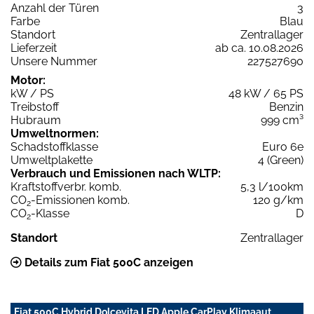
Anzahl der Türen
3
Farbe
Blau
Standort
Zentrallager
Lieferzeit
ab ca. 10.08.2026
Unsere Nummer
227527690
Motor:
kW / PS
48 kW / 65 PS
Treibstoff
Benzin
Hubraum
999 cm³
Umweltnormen:
Schadstoffklasse
Euro 6e
Umweltplakette
4 (Green)
Verbrauch und Emissionen nach WLTP:
Kraftstoffverbr. komb.
5,3 l/100km
CO
-Emissionen komb.
120 g/km
2
CO
-Klasse
D
2
Standort
Zentrallager
Details zum Fiat 500C anzeigen
Fiat 500C Hybrid Dolcevita LED Apple CarPlay Klimaaut