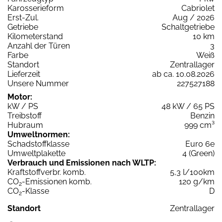
Karosserieform
Cabriolet
Erst-Zul.
Aug / 2026
Getriebe
Schaltgetriebe
Kilometerstand
10 km
Anzahl der Türen
3
Farbe
Weiß
Standort
Zentrallager
Lieferzeit
ab ca. 10.08.2026
Unsere Nummer
227527188
Motor:
kW / PS
48 kW / 65 PS
Treibstoff
Benzin
Hubraum
999 cm³
Umweltnormen:
Schadstoffklasse
Euro 6e
Umweltplakette
4 (Green)
Verbrauch und Emissionen nach WLTP:
Kraftstoffverbr. komb.
5,3 l/100km
CO
-Emissionen komb.
120 g/km
2
CO
-Klasse
D
2
Standort
Zentrallager