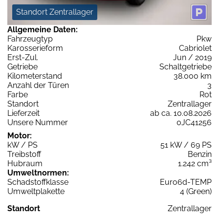
Standort Zentrallager
Allgemeine Daten:
Fahrzeugtyp
Pkw
Karosserieform
Cabriolet
Erst-Zul.
Jun / 2019
Getriebe
Schaltgetriebe
Kilometerstand
38.000 km
Anzahl der Türen
3
Farbe
Rot
Standort
Zentrallager
Lieferzeit
ab ca. 10.08.2026
Unsere Nummer
0JC41256
Motor:
kW / PS
51 kW / 69 PS
Treibstoff
Benzin
Hubraum
1.242 cm³
Umweltnormen:
Schadstoffklasse
Euro6d-TEMP
Umweltplakette
4 (Green)
Standort
Zentrallager