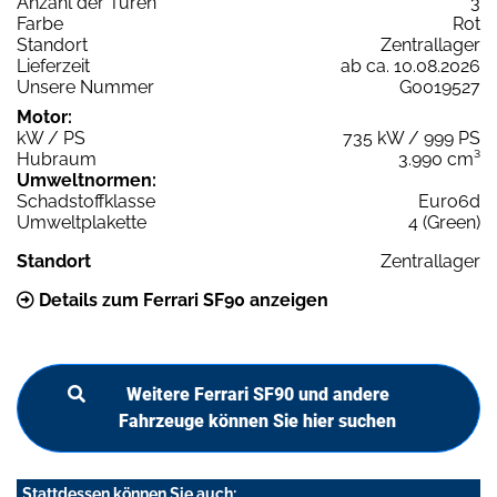
Anzahl der Türen
3
Farbe
Rot
Standort
Zentrallager
Lieferzeit
ab ca. 10.08.2026
Unsere Nummer
G0019527
Motor:
kW / PS
735 kW / 999 PS
Hubraum
3.990 cm³
Umweltnormen:
Schadstoffklasse
Euro6d
Umweltplakette
4 (Green)
Standort
Zentrallager
Details zum Ferrari SF90 anzeigen
Weitere Ferrari SF90 und andere
Fahrzeuge können Sie hier suchen
Stattdessen können Sie auch: