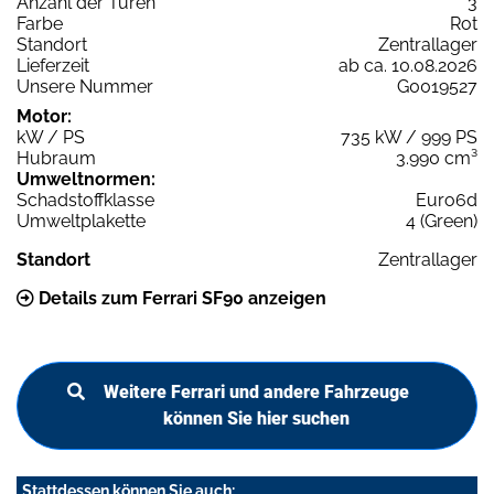
Anzahl der Türen
3
Farbe
Rot
Standort
Zentrallager
Lieferzeit
ab ca. 10.08.2026
Unsere Nummer
G0019527
Motor:
kW / PS
735 kW / 999 PS
Hubraum
3.990 cm³
Umweltnormen:
Schadstoffklasse
Euro6d
Umweltplakette
4 (Green)
Standort
Zentrallager
Details zum Ferrari SF90 anzeigen
Weitere Ferrari und andere Fahrzeuge
können Sie hier suchen
Stattdessen können Sie auch: