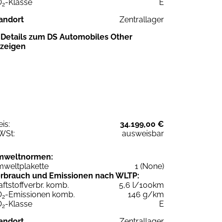
O
-Klasse
E
2
andort
Zentrallager
Details zum DS Automobiles Other
zeigen
eis:
34.199,00 €
WSt:
ausweisbar
mweltnormen:
weltplakette
1 (None)
rbrauch und Emissionen nach WLTP:
aftstoffverbr. komb.
5,6 l/100km
O
-Emissionen komb.
146 g/km
2
O
-Klasse
E
2
andort
Zentrallager