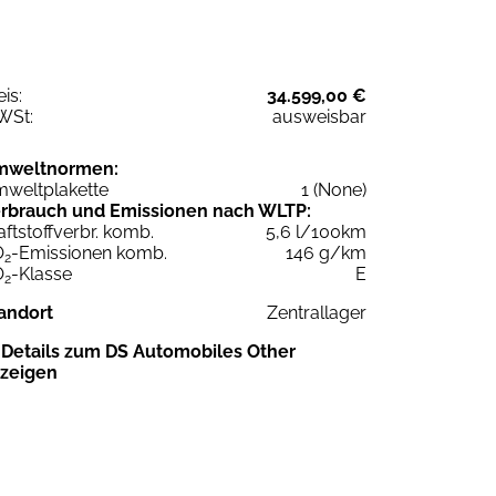
eis:
34.599,00 €
WSt:
ausweisbar
mweltnormen:
weltplakette
1 (None)
rbrauch und Emissionen nach WLTP:
aftstoffverbr. komb.
5,6 l/100km
O
-Emissionen komb.
146 g/km
2
O
-Klasse
E
2
andort
Zentrallager
Details zum DS Automobiles Other
zeigen