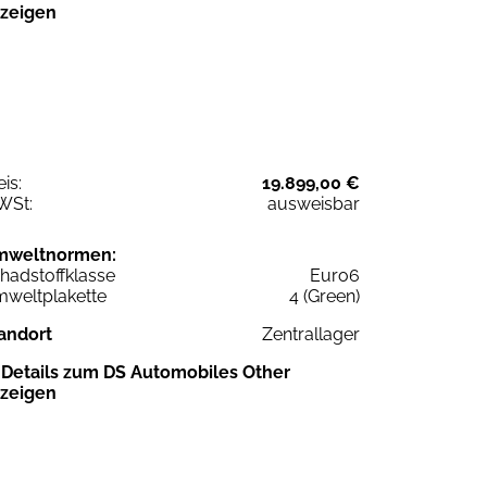
zeigen
eis:
19.899,00 €
WSt:
ausweisbar
mweltnormen:
hadstoffklasse
Euro6
weltplakette
4 (Green)
andort
Zentrallager
Details zum DS Automobiles Other
zeigen