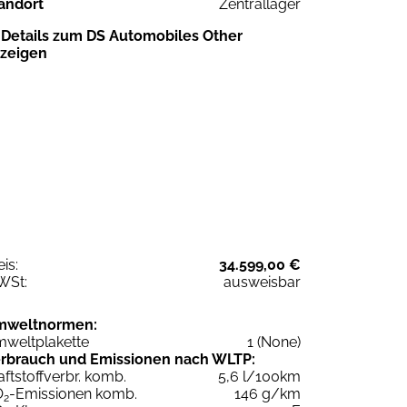
andort
Zentrallager
Details zum DS Automobiles Other
zeigen
eis:
34.599,00 €
WSt:
ausweisbar
mweltnormen:
weltplakette
1 (None)
rbrauch und Emissionen nach WLTP:
aftstoffverbr. komb.
5,6 l/100km
O
-Emissionen komb.
146 g/km
2