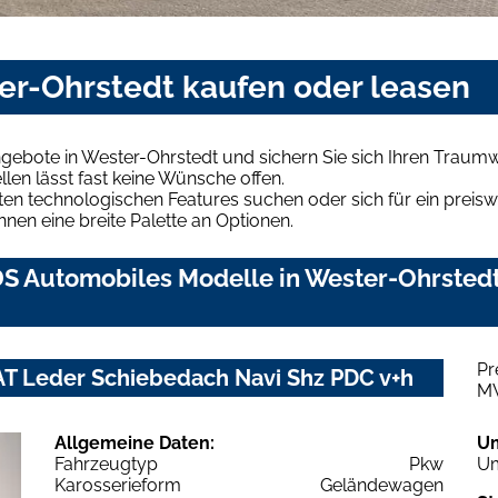
er-Ohrstedt kaufen oder leasen
gebote in Wester-Ohrstedt und sichern Sie sich Ihren Traum
len lässt fast keine Wünsche offen.
en technologischen Features suchen oder sich für ein preiswe
hnen eine breite Palette an Optionen.
S Automobiles Modelle in Wester-Ohrstedt 
Pr
AT Leder Schiebedach Navi Shz PDC v+h
M
Allgemeine Daten:
U
Fahrzeugtyp
Pkw
Um
Karosserieform
Geländewagen