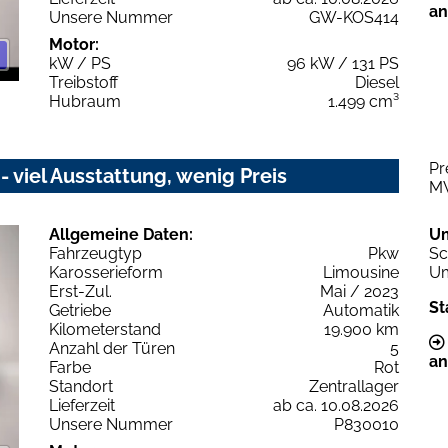
an
Unsere Nummer
GW-KOS414
Motor:
kW / PS
96 kW / 131 PS
Treibstoff
Diesel
Hubraum
1.499 cm³
Pr
 viel Ausstattung, wenig Preis
M
Allgemeine Daten:
U
Fahrzeugtyp
Pkw
Sc
Karosserieform
Limousine
Um
Erst-Zul.
Mai / 2023
St
Getriebe
Automatik
Kilometerstand
19.900 km
Anzahl der Türen
5
an
Farbe
Rot
Standort
Zentrallager
Lieferzeit
ab ca. 10.08.2026
Unsere Nummer
P830010