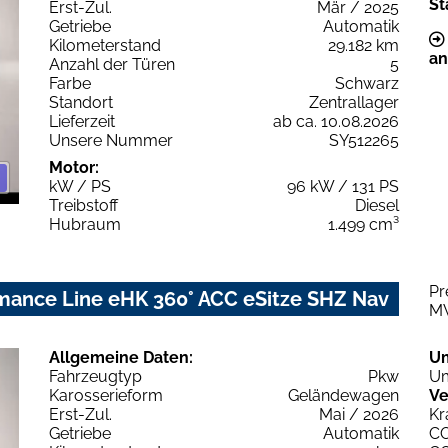
St
Erst-Zul.
Mär / 2025
Getriebe
Automatik
Kilometerstand
29.182 km
an
Anzahl der Türen
5
Farbe
Schwarz
Standort
Zentrallager
Lieferzeit
ab ca. 10.08.2026
Unsere Nummer
SY512265
Motor:
kW / PS
96 kW / 131 PS
Treibstoff
Diesel
Hubraum
1.499 cm³
Pr
mance Line eHK 360° ACC eSitze SHZ Nav
M
Allgemeine Daten:
U
Fahrzeugtyp
Pkw
Um
Karosserieform
Geländewagen
Ve
Erst-Zul.
Mai / 2026
Kr
Getriebe
Automatik
C