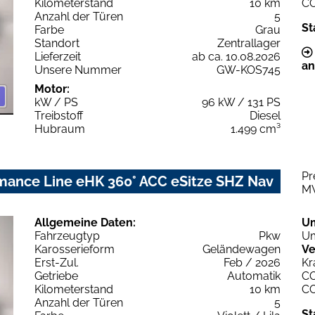
Kilometerstand
10 km
C
Anzahl der Türen
5
St
Farbe
Grau
Standort
Zentrallager
Lieferzeit
ab ca. 10.08.2026
an
Unsere Nummer
GW-KOS745
Motor:
kW / PS
96 kW / 131 PS
Treibstoff
Diesel
Hubraum
1.499 cm³
Pr
mance Line eHK 360° ACC eSitze SHZ Nav
M
Allgemeine Daten:
U
Fahrzeugtyp
Pkw
Um
Karosserieform
Geländewagen
Ve
Erst-Zul.
Feb / 2026
Kr
Getriebe
Automatik
C
Kilometerstand
10 km
C
Anzahl der Türen
5
St