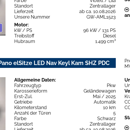
Farbe
Violett / Lila
Standort
Zentrallager
Lieferzeit
ab ca. 10.08.2026
an
Unsere Nummer
GW-AML1523
Motor:
kW / PS
96 kW / 131 PS
Treibstoff
Diesel
Hubraum
1.499 cm³
Pr
 Pano elSitze LED Nav Keyl Kam SHZ PDC
M
Allgemeine Daten:
U
Fahrzeugtyp
Pkw
Um
Karosserieform
Geländewagen
Ve
Erst-Zul.
Mai / 2025
Kr
Getriebe
Automatik
C
Kilometerstand
10 km
C
Anzahl der Türen
5
St
Farbe
Schwarz
Standort
Zentrallager
Lieferzeit
ab ca. 10.08.2026