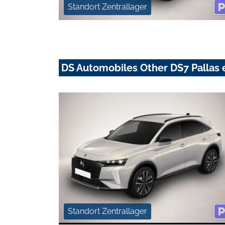
Standort Zentrallager
DS Automobiles Other DS7 Pallas
Standort Zentrallager