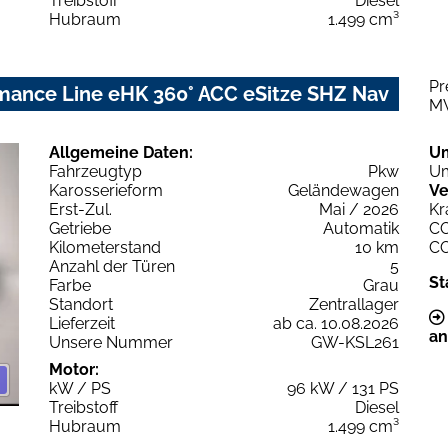
Treibstoff
Diesel
Hubraum
1.499 cm³
Pr
mance Line eHK 360° ACC eSitze SHZ Nav
M
Allgemeine Daten:
U
Fahrzeugtyp
Pkw
Um
Karosserieform
Geländewagen
Ve
Erst-Zul.
Mai / 2026
Kr
Getriebe
Automatik
C
Kilometerstand
10 km
C
Anzahl der Türen
5
St
Farbe
Grau
Standort
Zentrallager
Lieferzeit
ab ca. 10.08.2026
an
Unsere Nummer
GW-KSL261
Motor:
kW / PS
96 kW / 131 PS
Treibstoff
Diesel
Hubraum
1.499 cm³