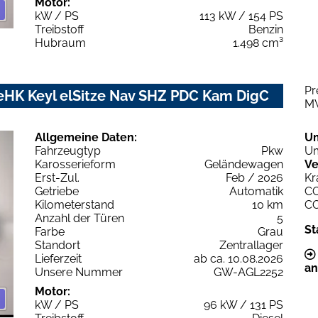
Motor:
kW / PS
113 kW / 154 PS
Treibstoff
Benzin
Hubraum
1.498 cm³
Pr
 eHK Keyl elSitze Nav SHZ PDC Kam DigC
M
Allgemeine Daten:
U
Fahrzeugtyp
Pkw
Um
Karosserieform
Geländewagen
Ve
Erst-Zul.
Feb / 2026
Kr
Getriebe
Automatik
C
Kilometerstand
10 km
C
Anzahl der Türen
5
St
Farbe
Grau
Standort
Zentrallager
Lieferzeit
ab ca. 10.08.2026
an
Unsere Nummer
GW-AGL2252
Motor:
kW / PS
96 kW / 131 PS