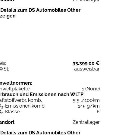
Details zum DS Automobiles Other
zeigen
eis:
33.399,00 €
WSt:
ausweisbar
mweltnormen:
weltplakette
1 (None)
rbrauch und Emissionen nach WLTP:
aftstoffverbr. komb.
5,5 l/100km
O
-Emissionen komb.
145 g/km
2
O
-Klasse
E
2
andort
Zentrallager
Details zum DS Automobiles Other