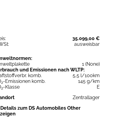
eis:
35.099,00 €
WSt:
ausweisbar
mweltnormen:
weltplakette
1 (None)
rbrauch und Emissionen nach WLTP:
aftstoffverbr. komb.
5,5 l/100km
O
-Emissionen komb.
145 g/km
2
O
-Klasse
E
2
andort
Zentrallager
Details zum DS Automobiles Other
zeigen