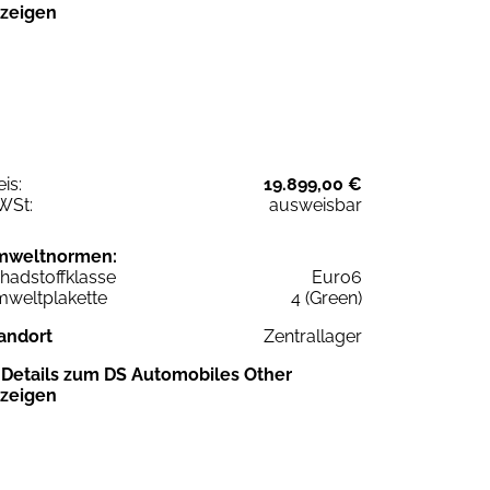
zeigen
eis:
19.899,00 €
WSt:
ausweisbar
mweltnormen:
hadstoffklasse
Euro6
weltplakette
4 (Green)
andort
Zentrallager
Details zum DS Automobiles Other
zeigen