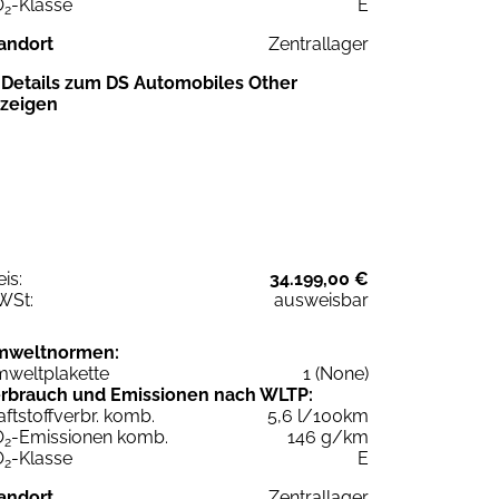
O
-Klasse
E
2
andort
Zentrallager
Details zum DS Automobiles Other
zeigen
eis:
34.199,00 €
WSt:
ausweisbar
mweltnormen:
weltplakette
1 (None)
rbrauch und Emissionen nach WLTP:
aftstoffverbr. komb.
5,6 l/100km
O
-Emissionen komb.
146 g/km
2
O
-Klasse
E
2
andort
Zentrallager