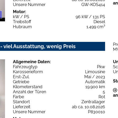
an
Unsere Nummer
GW-KOS414
Motor:
kW / PS
96 kW / 131 PS
Treibstoff
Diesel
Hubraum
1.499 cm³
Pr
 viel Ausstattung, wenig Preis
M
Allgemeine Daten:
U
Fahrzeugtyp
Pkw
Sc
Karosserieform
Limousine
Um
Erst-Zul.
Mai / 2023
St
Getriebe
Automatik
Kilometerstand
19.900 km
Anzahl der Türen
5
an
Farbe
Rot
Standort
Zentrallager
Lieferzeit
ab ca. 10.08.2026
Unsere Nummer
P830010