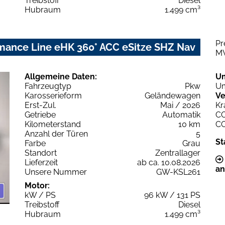
Treibstoff
Diesel
Hubraum
1.499 cm³
Pr
mance Line eHK 360° ACC eSitze SHZ Nav
M
Allgemeine Daten:
U
Fahrzeugtyp
Pkw
Um
Karosserieform
Geländewagen
Ve
Erst-Zul.
Mai / 2026
Kr
Getriebe
Automatik
C
Kilometerstand
10 km
C
Anzahl der Türen
5
St
Farbe
Grau
Standort
Zentrallager
Lieferzeit
ab ca. 10.08.2026
an
Unsere Nummer
GW-KSL261
Motor:
kW / PS
96 kW / 131 PS
Treibstoff
Diesel
Hubraum
1.499 cm³