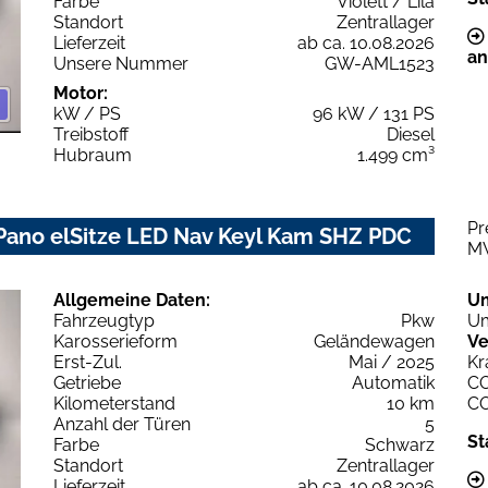
Farbe
Violett / Lila
Standort
Zentrallager
Lieferzeit
ab ca. 10.08.2026
an
Unsere Nummer
GW-AML1523
Motor:
kW / PS
96 kW / 131 PS
Treibstoff
Diesel
Hubraum
1.499 cm³
Pr
 Pano elSitze LED Nav Keyl Kam SHZ PDC
M
Allgemeine Daten:
U
Fahrzeugtyp
Pkw
Um
Karosserieform
Geländewagen
Ve
Erst-Zul.
Mai / 2025
Kr
Getriebe
Automatik
C
Kilometerstand
10 km
C
Anzahl der Türen
5
St
Farbe
Schwarz
Standort
Zentrallager
Lieferzeit
ab ca. 10.08.2026