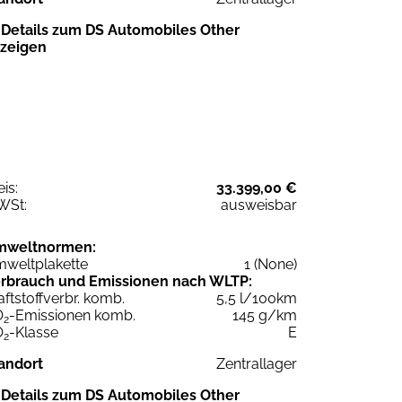
Details zum DS Automobiles Other
zeigen
eis:
33.399,00 €
WSt:
ausweisbar
mweltnormen:
weltplakette
1 (None)
rbrauch und Emissionen nach WLTP:
aftstoffverbr. komb.
5,5 l/100km
O
-Emissionen komb.
145 g/km
2
O
-Klasse
E
2
andort
Zentrallager
Details zum DS Automobiles Other