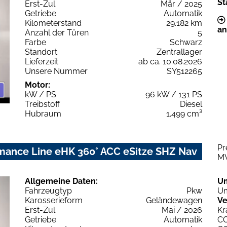
St
Erst-Zul.
Mär / 2025
Getriebe
Automatik
Kilometerstand
29.182 km
an
Anzahl der Türen
5
Farbe
Schwarz
Standort
Zentrallager
Lieferzeit
ab ca. 10.08.2026
Unsere Nummer
SY512265
Motor:
kW / PS
96 kW / 131 PS
Treibstoff
Diesel
Hubraum
1.499 cm³
Pr
mance Line eHK 360° ACC eSitze SHZ Nav
M
Allgemeine Daten:
U
Fahrzeugtyp
Pkw
Um
Karosserieform
Geländewagen
Ve
Erst-Zul.
Mai / 2026
Kr
Getriebe
Automatik
C