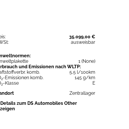
eis:
35.099,00 €
WSt:
ausweisbar
mweltnormen:
weltplakette
1 (None)
rbrauch und Emissionen nach WLTP:
aftstoffverbr. komb.
5,5 l/100km
O
-Emissionen komb.
145 g/km
2
O
-Klasse
E
2
andort
Zentrallager
Details zum DS Automobiles Other
zeigen