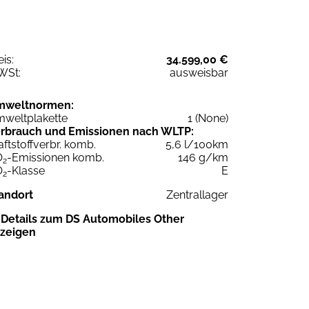
eis:
34.599,00 €
WSt:
ausweisbar
mweltnormen:
weltplakette
1 (None)
rbrauch und Emissionen nach WLTP:
aftstoffverbr. komb.
5,6 l/100km
O
-Emissionen komb.
146 g/km
2
O
-Klasse
E
2
andort
Zentrallager
Details zum DS Automobiles Other
zeigen