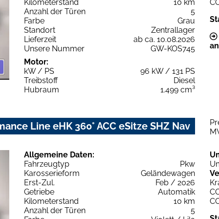
Kilometerstand
10 km
C
Anzahl der Türen
5
St
Farbe
Grau
Standort
Zentrallager
Lieferzeit
ab ca. 10.08.2026
an
Unsere Nummer
GW-KOS745
Motor:
kW / PS
96 kW / 131 PS
Treibstoff
Diesel
Hubraum
1.499 cm³
Pr
mance Line eHK 360° ACC eSitze SHZ Nav
M
Allgemeine Daten:
U
Fahrzeugtyp
Pkw
Um
Karosserieform
Geländewagen
Ve
Erst-Zul.
Feb / 2026
Kr
Getriebe
Automatik
C
Kilometerstand
10 km
C
Anzahl der Türen
5
St