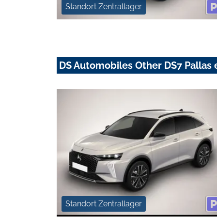
Standort Zentrallager
DS Automobiles Other DS7 Pallas
Standort Zentrallager