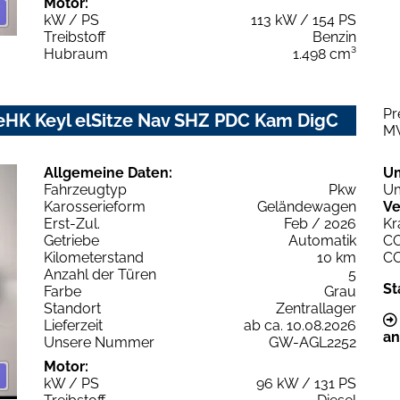
Motor:
kW / PS
113 kW / 154 PS
Treibstoff
Benzin
Hubraum
1.498 cm³
Pr
 eHK Keyl elSitze Nav SHZ PDC Kam DigC
M
Allgemeine Daten:
U
Fahrzeugtyp
Pkw
Um
Karosserieform
Geländewagen
Ve
Erst-Zul.
Feb / 2026
Kr
Getriebe
Automatik
C
Kilometerstand
10 km
C
Anzahl der Türen
5
St
Farbe
Grau
Standort
Zentrallager
Lieferzeit
ab ca. 10.08.2026
an
Unsere Nummer
GW-AGL2252
Motor:
kW / PS
96 kW / 131 PS