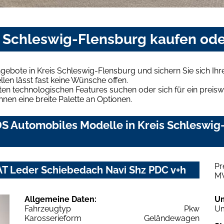
s Schleswig-Flensburg kaufen ode
gebote in Kreis Schleswig-Flensburg und sichern Sie sich I
len lässt fast keine Wünsche offen.
en technologischen Features suchen oder sich für ein preiswe
hnen eine breite Palette an Optionen.
S Automobiles Modelle in Kreis Schleswig-
Pr
AT Leder Schiebedach Navi Shz PDC v+h
M
Allgemeine Daten:
U
Fahrzeugtyp
Pkw
Um
Karosserieform
Geländewagen