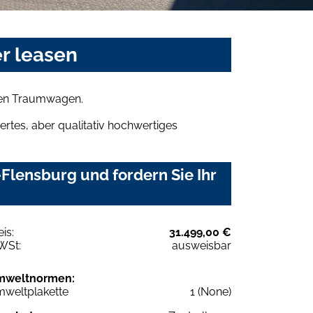
r leasen
hren Traumwagen.
rtes, aber qualitativ hochwertiges
Flensburg und fordern Sie Ihr
eis:
31.499,00 €
WSt:
ausweisbar
mweltnormen:
weltplakette
1 (None)