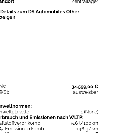
andort
Zentrallager
Details zum DS Automobiles Other
zeigen
eis:
34.599,00 €
WSt:
ausweisbar
mweltnormen:
weltplakette
1 (None)
rbrauch und Emissionen nach WLTP:
aftstoffverbr. komb.
5,6 l/100km
O
-Emissionen komb.
146 g/km
2