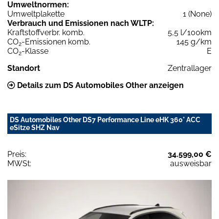
Umweltnormen:
Umweltplakette
1 (None)
Verbrauch und Emissionen nach WLTP:
Kraftstoffverbr. komb.
5,5 l/100km
CO
-Emissionen komb.
145 g/km
2
CO
-Klasse
E
2
Standort
Zentrallager
Details zum DS Automobiles Other anzeigen
DS Automobiles Other DS7 Performance Line eHK 360° ACC
eSitze SHZ Nav
Preis:
34.599,00 €
MWSt:
ausweisbar