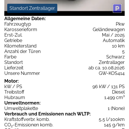
Standort Zentrallager
Allgemeine Daten:
Fahrzeugtyp
Pkw
Karosserieform
Geländewagen
Erst-Zul.
Mai / 2025
Getriebe
Automatik
Kilometerstand
10 km
Anzahl der Türen
5
Farbe
Schwarz
Standort
Zentrallager
Lieferzeit
ab ca. 10.08.2026
Unsere Nummer
GW-KOS414
Motor:
kW / PS
96 kW / 131 PS
Treibstoff
Diesel
Hubraum
1.499 cm³
Umweltnormen:
Umweltplakette
1 (None)
Verbrauch und Emissionen nach WLTP:
Kraftstoffverbr. komb.
5,5 l/100km
CO
-Emissionen komb.
145 g/km
2