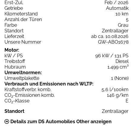
Erst-Zul.
Feb / 2026
Getriebe
Automatik
Kilometerstand
10 km
Anzahl der Türen
5
Farbe
Grau
Standort
Zentrallager
Lieferzeit
ab ca. 10.08.2026
Unsere Nummer
GW-ABO1678
Motor:
kW / PS
96 kW / 131 PS
Treibstoff
Diesel
Hubraum
1.499 cm³
Umweltnormen:
Umweltplakette
1 (None)
Verbrauch und Emissionen nach WLTP:
Kraftstoffverbr. komb.
5,6 l/100km
CO
-Emissionen komb.
146 g/km
2
CO
-Klasse
E
2
Standort
Zentrallager
Details zum DS Automobiles Other anzeigen