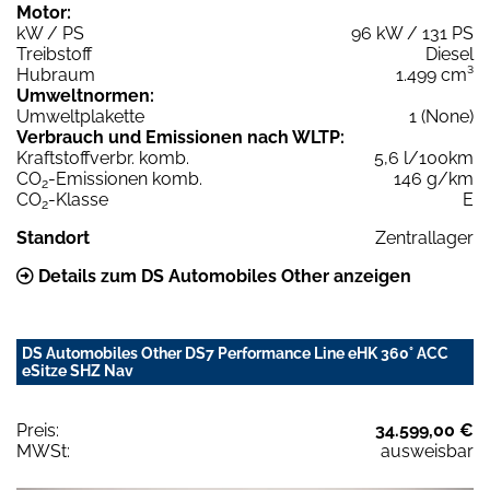
Motor:
kW / PS
96 kW / 131 PS
Treibstoff
Diesel
Hubraum
1.499 cm³
Umweltnormen:
Umweltplakette
1 (None)
Verbrauch und Emissionen nach WLTP:
Kraftstoffverbr. komb.
5,6 l/100km
CO
-Emissionen komb.
146 g/km
2
CO
-Klasse
E
2
Standort
Zentrallager
Details zum DS Automobiles Other anzeigen
DS Automobiles Other DS7 Performance Line eHK 360° ACC
eSitze SHZ Nav
Preis:
34.599,00 €
MWSt:
ausweisbar