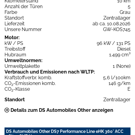
Kilometerstand
10 km
Anzahl der Türen
5
Farbe
Grau
Standort
Zentrallager
Lieferzeit
ab ca. 10.08.2026
Unsere Nummer
GW-KOS745
Motor:
kW / PS
96 kW / 131 PS
Treibstoff
Diesel
Hubraum
1.499 cm³
Umweltnormen:
Umweltplakette
1 (None)
Verbrauch und Emissionen nach WLTP:
Kraftstoffverbr. komb.
5,6 l/100km
CO
-Emissionen komb.
146 g/km
2
CO
-Klasse
E
2
Standort
Zentrallager
Details zum DS Automobiles Other anzeigen
DS Automobiles Other DS7 Performance Line eHK 360° ACC