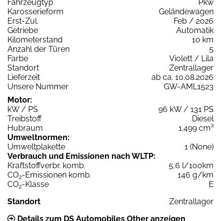
Fahrzeugtyp
Pkw
Karosserieform
Geländewagen
Erst-Zul.
Feb / 2026
Getriebe
Automatik
Kilometerstand
10 km
Anzahl der Türen
5
Farbe
Violett / Lila
Standort
Zentrallager
Lieferzeit
ab ca. 10.08.2026
Unsere Nummer
GW-AML1523
Motor:
kW / PS
96 kW / 131 PS
Treibstoff
Diesel
Hubraum
1.499 cm³
Umweltnormen:
Umweltplakette
1 (None)
Verbrauch und Emissionen nach WLTP:
Kraftstoffverbr. komb.
5,6 l/100km
CO
-Emissionen komb.
146 g/km
2
CO
-Klasse
E
2
Standort
Zentrallager
Details zum DS Automobiles Other anzeigen