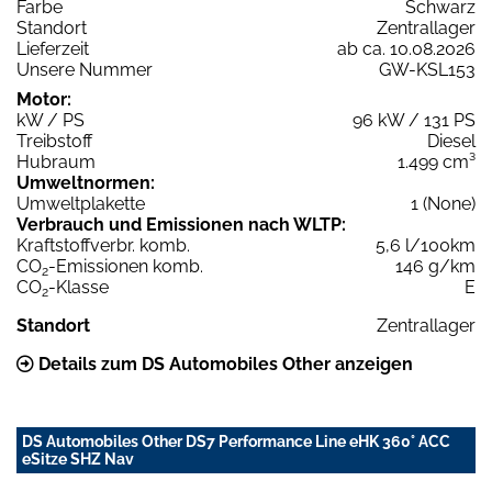
Farbe
Schwarz
Standort
Zentrallager
Lieferzeit
ab ca. 10.08.2026
Unsere Nummer
GW-KSL153
Motor:
kW / PS
96 kW / 131 PS
Treibstoff
Diesel
Hubraum
1.499 cm³
Umweltnormen:
Umweltplakette
1 (None)
Verbrauch und Emissionen nach WLTP:
Kraftstoffverbr. komb.
5,6 l/100km
CO
-Emissionen komb.
146 g/km
2
CO
-Klasse
E
2
Standort
Zentrallager
Details zum DS Automobiles Other anzeigen
DS Automobiles Other DS7 Performance Line eHK 360° ACC
eSitze SHZ Nav