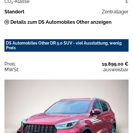
CO
-Klasse
E
2
Standort
Zentrallager
Details zum DS Automobiles Other anzeigen
DS Automobiles Other DR 5.0 SUV - viel Ausstattung, wenig
Preis
Preis:
19.899,00 €
MWSt:
ausweisbar