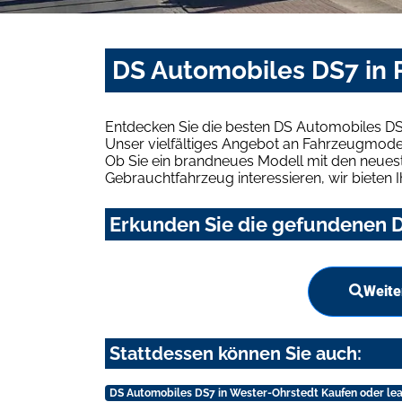
DS Automobiles DS7 in 
Entdecken Sie die besten DS Automobiles DS
Unser vielfältiges Angebot an Fahrzeugmodel
Ob Sie ein brandneues Modell mit den neuest
Gebrauchtfahrzeug interessieren, wir bieten I
Erkunden Sie die gefundenen D
Weite
Stattdessen können Sie auch:
DS Automobiles DS7 in Wester-Ohrstedt Kaufen oder le