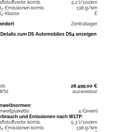
aftstoffverbr. komb.
5,2 l/100km
O
-Emissionen komb.
138 g/km
2
O
-Klasse
E
2
andort
Zentrallager
Details zum DS Automobiles DS4 anzeigen
eis:
28.499,00 €
WSt:
ausweisbar
mweltnormen:
weltplakette
4 (Green)
rbrauch und Emissionen nach WLTP:
aftstoffverbr. komb.
5,3 l/100km
O
-Emissionen komb.
138 g/km
2