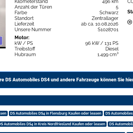
Kilometerstand
496 km
C
Anzahl der Türen
5
St
Farbe
Schwarz
Standort
Zentrallager
Lieferzeit
ab ca. 10.08.2026
Unsere Nummer
S1028701
Motor:
kW / PS
96 kW / 131 PS
Treibstoff
Diesel
Hubraum
1.499 cm³
re DS Automobiles DS4 und andere Fahrzeuge können Sie hie
asen
DS Automobiles DS4 in Flensburg Kaufen oder leasen
DS Automobiles
DS Automobiles DS4 in Kreis Nordfriesland Kaufen oder leasen
DS Automobile