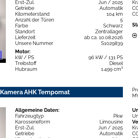
Erst-Zul.
Jun / 2025
Kr
Getriebe
Automatik
C
Kilometerstand
104 km
C
Anzahl der Türen
5
St
Farbe
Schwarz
Standort
Zentrallager
Lieferzeit
ab ca. 10.08.2026
Unsere Nummer
S1029839
Motor:
kW / PS
96 kW / 131 PS
Treibstoff
Diesel
Hubraum
1.499 cm³
Pr
hz Kamera AHK Tempomat
M
Allgemeine Daten:
U
Fahrzeugtyp
Pkw
Um
Karosserieform
Limousine
Ve
Erst-Zul.
Jun / 2025
Kr
Getriebe
Automatik
C