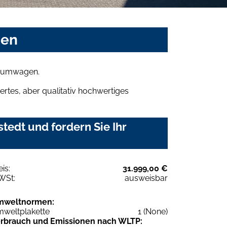
sen
Traumwagen.
rtes, aber qualitativ hochwertiges
edt und fordern Sie Ihr
eis:
31.999,00 €
WSt:
ausweisbar
mweltnormen:
weltplakette
1 (None)
rbrauch und Emissionen nach WLTP: