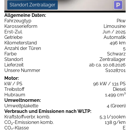
Standort Zentrallager
Allgemeine Daten:
Fahrzeugtyp
Pkw
Karosserieform
Limousine
Erst-Zul.
Jun / 2025
Getriebe
Automatik
Kilometerstand
496 km
Anzahl der Türen
5
Farbe
Schwarz
Standort
Zentrallager
Lieferzeit
ab ca. 10.08.2026
Unsere Nummer
S1028701
Motor:
kW / PS
96 kW / 131 PS
Treibstoff
Diesel
Hubraum
1.499 cm³
Umweltnormen:
Umweltplakette
4 (Green)
Verbrauch und Emissionen nach WLTP:
Kraftstoffverbr. komb.
5,3 l/100km
CO
-Emissionen komb.
138 g/km
2
CO
-Klasse
E
2