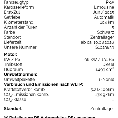
Fahrzeugtyp
Pkw
Karosserieform
Limousine
Erst-Zul.
Jun / 2025
Getriebe
Automatik
Kilometerstand
104 km
Anzahl der Türen
5
Farbe
Schwarz
Standort
Zentrallager
Lieferzeit
ab ca. 10.08.2026
Unsere Nummer
S1029839
Motor:
kW / PS
96 kW / 131 PS
Treibstoff
Diesel
Hubraum
1.499 cm³
Umweltnormen:
Umweltplakette
1 (None)
Verbrauch und Emissionen nach WLTP:
Kraftstoffverbr. komb.
5,2 l/100km
CO
-Emissionen komb.
138 g/km
2
CO
-Klasse
E
2
Standort
Zentrallager
Details zum DS Automobiles DS4 anzeigen