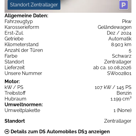
Standort Zentrallager
Allgemeine Daten:
Fahrzeugtyp
Pkw
Karosserieform
Geländewagen
Erst-Zul.
Dez / 2024
Getriebe
Automatik
Kilometerstand
8.903 km
Anzahl der Türen
5
Farbe
Schwarz
Standort
Zentrallager
Lieferzeit
ab ca. 10.08.2026
Unsere Nummer
SW002801
Motor:
kW / PS
107 kW / 145 PS
Treibstoff
Benzin
Hubraum
1.199 cm³
Umweltnormen:
Umweltplakette
1 (None)
Standort
Zentrallager
Details zum DS Automobiles DS3 anzeigen