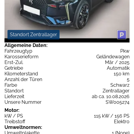
Standort Zentrallager
Allgemeine Daten:
Fahrzeugtyp
Pkw
Karosserieform
Geländewagen
Erst-Zul.
Mär / 2025
Getriebe
Automatik
Kilometerstand
150 km
Anzahl der Türen
5
Farbe
Schwarz
Standort
Zentrallager
Lieferzeit
ab ca. 10.08.2026
Unsere Nummer
SW005274
Motor:
kW / PS
115 kW / 156 PS
Treibstoff
Elektro
Umweltnormen:
Umweltplakette
1 (None)