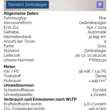
Standort Zentrallager
Allgemeine Daten:
Fahrzeugtyp
Pkw
Karosserieform
Geländewagen
Erst-Zul.
Apr / 2024
Getriebe
Automatik
Kilometerstand
32.895 km
Anzahl der Türen
5
Farbe
Grau
Standort
Zentrallager
Lieferzeit
ab ca. 10.08.2026
Unsere Nummer
PY682139
Motor:
kW / PS
96 kW / 131 PS
Treibstoff
Diesel
Hubraum
1.499 cm³
Umweltnormen:
Schadstoffklasse
Euro6d
Umweltplakette
4 (Green)
Verbrauch und Emissionen nach WLTP:
Kraftstoffverbr. komb.
5,6 l/100km
CO
-Emissionen komb.
146 g/km
2