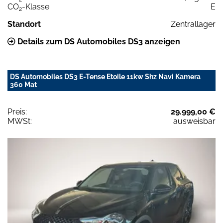
CO
-Klasse
E
2
Standort
Zentrallager
Details zum DS Automobiles DS3 anzeigen
DS Automobiles DS3 E-Tense Etoile 11kw Shz Navi Kamera
360 Mat
Preis:
29.999,00 €
MWSt:
ausweisbar