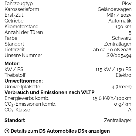
Fahrzeugtyp
Pkw
Karosserieform
Geländewagen
Erst-Zul.
Mär / 2025
Getriebe
Automatik
Kilometerstand
150 km
Anzahl der Türen
5
Farbe
Schwarz
Standort
Zentrallager
Lieferzeit
ab ca. 10.08.2026
Unsere Nummer
SW005494
Motor:
kW / PS
115 kW / 156 PS
Treibstoff
Elektro
Umweltnormen:
Umweltplakette
4 (Green)
Verbrauch und Emissionen nach WLTP:
Energieverbr. komb.
15,6 kWh/100km
CO
-Emissionen komb.
0 g/km
2
CO
-Klasse
A
2
Standort
Zentrallager
Details zum DS Automobiles DS3 anzeigen