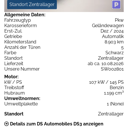
Standort Zentrallager
Allgemeine Daten:
Fahrzeugtyp
Pkw
Karosserieform
Geländewagen
Erst-Zul.
Dez / 2024
Getriebe
Automatik
Kilometerstand
8.903 km
Anzahl der Türen
5
Farbe
Schwarz
Standort
Zentrallager
Lieferzeit
ab ca. 10.08.2026
Unsere Nummer
SW002801
Motor:
kW / PS
107 kW / 145 PS
Treibstoff
Benzin
Hubraum
1.199 cm³
Umweltnormen:
Umweltplakette
1 (None)
Standort
Zentrallager
Details zum DS Automobiles DS3 anzeigen