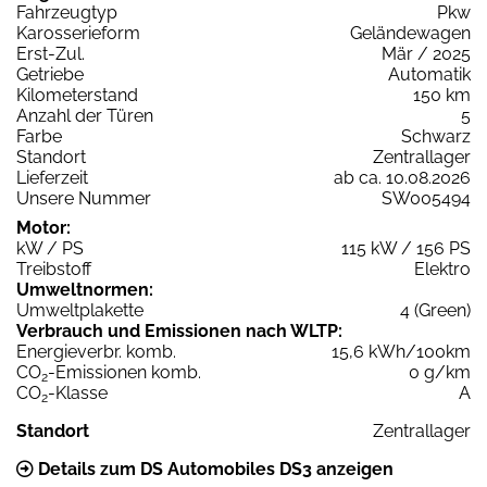
Fahrzeugtyp
Pkw
Karosserieform
Geländewagen
Erst-Zul.
Mär / 2025
Getriebe
Automatik
Kilometerstand
150 km
Anzahl der Türen
5
Farbe
Schwarz
Standort
Zentrallager
Lieferzeit
ab ca. 10.08.2026
Unsere Nummer
SW005494
Motor:
kW / PS
115 kW / 156 PS
Treibstoff
Elektro
Umweltnormen:
Umweltplakette
4 (Green)
Verbrauch und Emissionen nach WLTP:
Energieverbr. komb.
15,6 kWh/100km
CO
-Emissionen komb.
0 g/km
2
CO
-Klasse
A
2
Standort
Zentrallager
Details zum DS Automobiles DS3 anzeigen