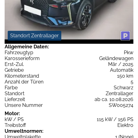
Standort Zentrallager
Allgemeine Daten:
Fahrzeugtyp
Pkw
Karosserieform
Geländewagen
Erst-Zul.
Mär / 2025
Getriebe
Automatik
Kilometerstand
150 km
Anzahl der Türen
5
Farbe
Schwarz
Standort
Zentrallager
Lieferzeit
ab ca. 10.08.2026
Unsere Nummer
SW005274
Motor:
kW / PS
115 kW / 156 PS
Treibstoff
Elektro
Umweltnormen:
Umweltplakette
1 (None)