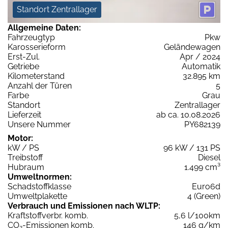
Standort Zentrallager
Allgemeine Daten:
Fahrzeugtyp
Pkw
Karosserieform
Geländewagen
Erst-Zul.
Apr / 2024
Getriebe
Automatik
Kilometerstand
32.895 km
Anzahl der Türen
5
Farbe
Grau
Standort
Zentrallager
Lieferzeit
ab ca. 10.08.2026
Unsere Nummer
PY682139
Motor:
kW / PS
96 kW / 131 PS
Treibstoff
Diesel
Hubraum
1.499 cm³
Umweltnormen:
Schadstoffklasse
Euro6d
Umweltplakette
4 (Green)
Verbrauch und Emissionen nach WLTP:
Kraftstoffverbr. komb.
5,6 l/100km
CO
-Emissionen komb.
146 g/km
2