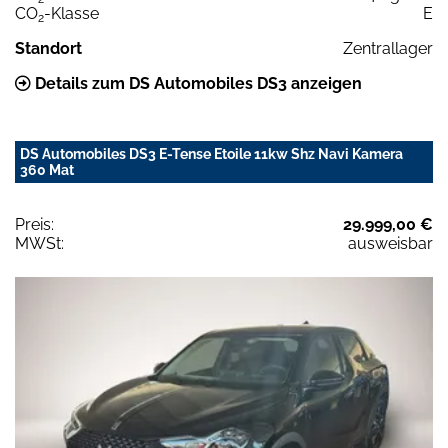
CO
-Klasse
E
2
Standort
Zentrallager
Details zum DS Automobiles DS3 anzeigen
DS Automobiles DS3 E-Tense Etoile 11kw Shz Navi Kamera
360 Mat
Preis:
29.999,00 €
MWSt:
ausweisbar