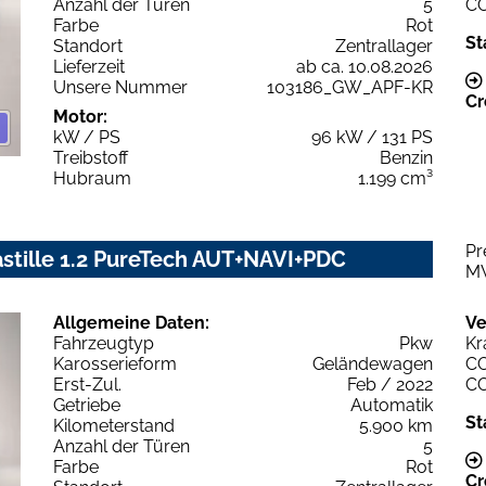
Anzahl der Türen
5
C
Farbe
Rot
St
Standort
Zentrallager
Lieferzeit
ab ca. 10.08.2026
Unsere Nummer
103186_GW_APF-KR
Cr
Motor:
kW / PS
96 kW / 131 PS
Treibstoff
Benzin
Hubraum
1.199 cm³
Pr
stille 1.2 PureTech AUT+NAVI+PDC
M
Allgemeine Daten:
Ve
Fahrzeugtyp
Pkw
Kr
Karosserieform
Geländewagen
C
Erst-Zul.
Feb / 2022
C
Getriebe
Automatik
St
Kilometerstand
5.900 km
Anzahl der Türen
5
Farbe
Rot
Cr