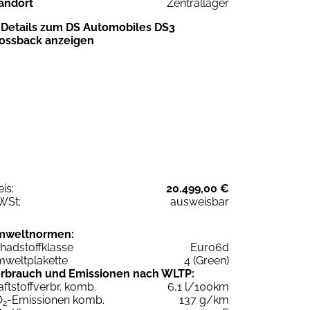
andort
Zentrallager
Details zum DS Automobiles DS3
ossback anzeigen
eis:
20.499,00 €
WSt:
ausweisbar
mweltnormen:
hadstoffklasse
Euro6d
weltplakette
4 (Green)
rbrauch und Emissionen nach WLTP:
aftstoffverbr. komb.
6,1 l/100km
O
-Emissionen komb.
137 g/km
2