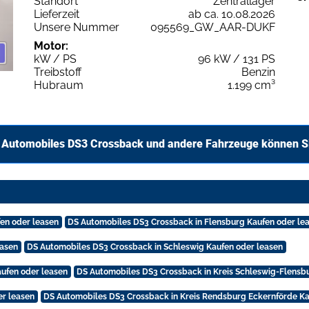
Standort
Zentrallager
Lieferzeit
ab ca. 10.08.2026
Unsere Nummer
095569_GW_AAR-DUKF
Motor:
kW / PS
96 kW / 131 PS
Treibstoff
Benzin
Hubraum
1.199 cm³
 Automobiles DS3 Crossback und andere Fahrzeuge können Si
en oder leasen
DS Automobiles DS3 Crossback in Flensburg Kaufen oder le
easen
DS Automobiles DS3 Crossback in Schleswig Kaufen oder leasen
aufen oder leasen
DS Automobiles DS3 Crossback in Kreis Schleswig-Flensb
r leasen
DS Automobiles DS3 Crossback in Kreis Rendsburg Eckernförde Ka