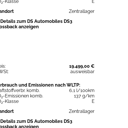
O
-Klasse
E
2
andort
Zentrallager
Details zum DS Automobiles DS3
ossback anzeigen
eis:
19.499,00 €
WSt:
ausweisbar
rbrauch und Emissionen nach WLTP:
aftstoffverbr. komb.
6,1 l/100km
O
-Emissionen komb.
137 g/km
2
O
-Klasse
E
2
andort
Zentrallager
Details zum DS Automobiles DS3
ossback anzeigen