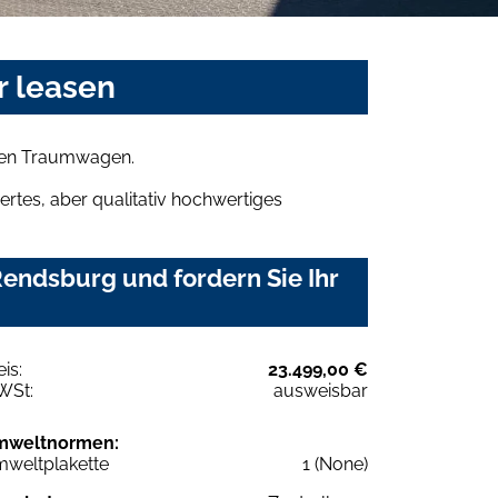
r leasen
hren Traumwagen.
rtes, aber qualitativ hochwertiges
endsburg und fordern Sie Ihr
eis:
23.499,00 €
WSt:
ausweisbar
mweltnormen:
weltplakette
1 (None)