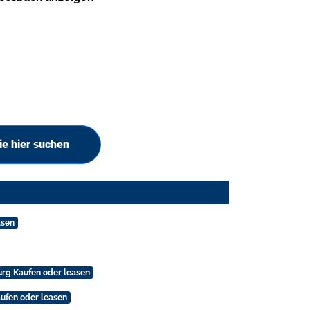
e hier suchen
asen
urg Kaufen oder leasen
ufen oder leasen