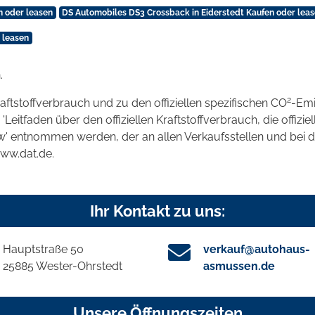
n oder leasen
DS Automobiles DS3 Crossback in Eiderstedt Kaufen oder lea
 leasen
.
2
raftstoffverbrauch und zu den offiziellen spezifischen CO
-Emi
tfaden über den offiziellen Kraftstoffverbrauch, die offizie
kw' entnommen werden, der an allen Verkaufsstellen und bei
www.dat.de.
Ihr Kontakt zu uns:
Hauptstraße 50
verkauf@autohaus-
25885 Wester-Ohrstedt
asmussen.de
Unsere Öffnungszeiten