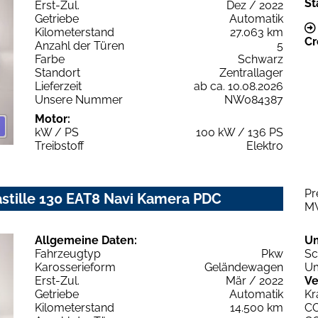
St
Erst-Zul.
Dez / 2022
Getriebe
Automatik
Kilometerstand
27.063 km
Cr
Anzahl der Türen
5
Farbe
Schwarz
Standort
Zentrallager
Lieferzeit
ab ca. 10.08.2026
Unsere Nummer
NW084387
Motor:
kW / PS
100 kW / 136 PS
Treibstoff
Elektro
Pr
stille 130 EAT8 Navi Kamera PDC
M
Allgemeine Daten:
U
Fahrzeugtyp
Pkw
Sc
Karosserieform
Geländewagen
Um
Erst-Zul.
Mär / 2022
Ve
Getriebe
Automatik
Kr
Kilometerstand
14.500 km
C