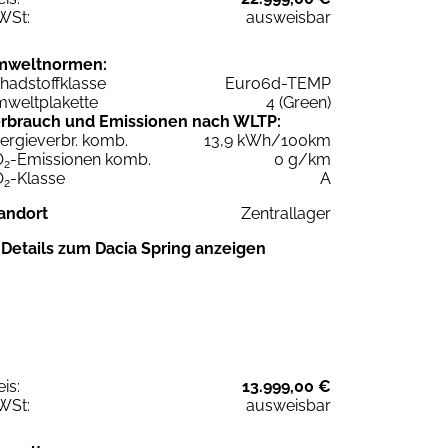
WSt:
ausweisbar
mweltnormen:
hadstoffklasse
Euro6d-TEMP
weltplakette
4 (Green)
rbrauch und Emissionen nach WLTP:
ergieverbr. komb.
13,9 kWh/100km
O
-Emissionen komb.
0 g/km
2
O
-Klasse
A
2
andort
Zentrallager
Details zum Dacia Spring anzeigen
eis:
13.999,00 €
WSt:
ausweisbar