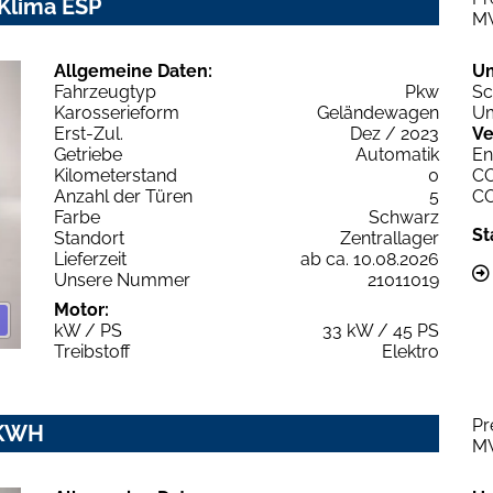
 Klima ESP
M
Allgemeine Daten:
U
Fahrzeugtyp
Pkw
Sc
Karosserieform
Geländewagen
Um
Erst-Zul.
Dez / 2023
Ve
Getriebe
Automatik
En
Kilometerstand
0
C
Anzahl der Türen
5
C
Farbe
Schwarz
St
Standort
Zentrallager
Lieferzeit
ab ca. 10.08.2026
Unsere Nummer
21011019
Motor:
kW / PS
33 kW / 45 PS
Treibstoff
Elektro
Pr
 KWH
M