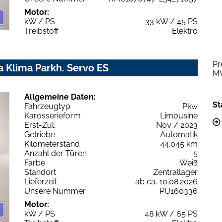
Motor:
kW / PS
33 kW / 45 PS
Treibstoff
Elektro
Pr
 Klima Parkh. Servo ES
M
Allgemeine Daten:
St
Fahrzeugtyp
Pkw
Karosserieform
Limousine
Erst-Zul.
Nov / 2023
Getriebe
Automatik
Kilometerstand
44.045 km
Anzahl der Türen
5
Farbe
Weiß
Standort
Zentrallager
Lieferzeit
ab ca. 10.08.2026
Unsere Nummer
PU160336
Motor:
kW / PS
48 kW / 65 PS