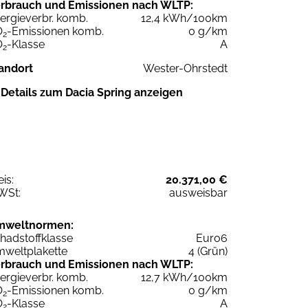
rbrauch und Emissionen nach WLTP:
ergieverbr. komb.
12,4 kWh/100km
O
-Emissionen komb.
0 g/km
2
O
-Klasse
A
2
andort
Wester-Ohrstedt
Details zum Dacia Spring anzeigen
eis:
20.371,00 €
WSt:
ausweisbar
mweltnormen:
hadstoffklasse
Euro6
weltplakette
4 (Grün)
rbrauch und Emissionen nach WLTP:
ergieverbr. komb.
12,7 kWh/100km
O
-Emissionen komb.
0 g/km
2
O
-Klasse
A
2