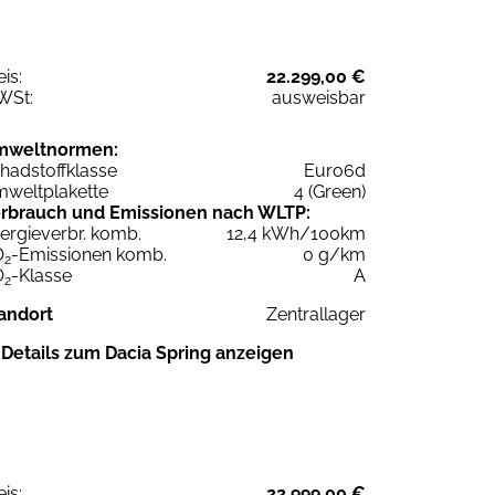
eis:
22.299,00 €
WSt:
ausweisbar
mweltnormen:
hadstoffklasse
Euro6d
weltplakette
4 (Green)
rbrauch und Emissionen nach WLTP:
ergieverbr. komb.
12,4 kWh/100km
O
-Emissionen komb.
0 g/km
2
O
-Klasse
A
2
andort
Zentrallager
Details zum Dacia Spring anzeigen
eis:
22.999,00 €