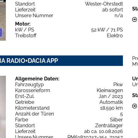
Standort
Wester-Ohrstedt
St
Lieferzeit
ab sofort
Unsere Nummer
n/a
Motor:
kW / PS
52 kW / 71 PS
Treibstoff
Elektro
Pr
IA RADIO+DACIA APP
M
Allgemeine Daten:
U
Fahrzeugtyp
Pkw
Um
Karosserieform
Kleinwagen
St
Erst-Zul.
Jan / 2023
Getriebe
Automatik
Kilometerstand
18.590 km
Anzahl der Türen
5
Farbe
Silber
Standort
Zentrallager
Lieferzeit
ab ca. 10.08.2026
Unsere Nummer
RM61870747-254_71057