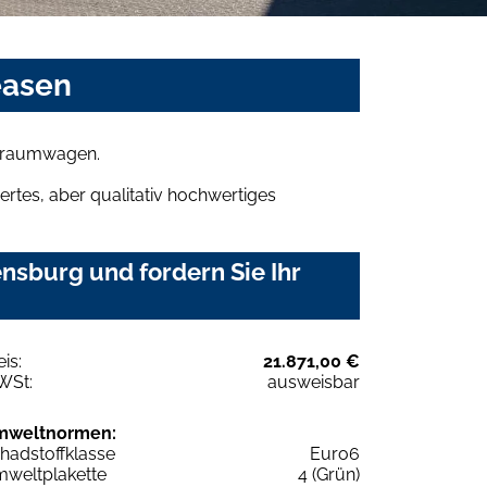
easen
n Traumwagen.
rtes, aber qualitativ hochwertiges
nsburg und fordern Sie Ihr
eis:
21.871,00 €
WSt:
ausweisbar
mweltnormen:
hadstoffklasse
Euro6
weltplakette
4 (Grün)