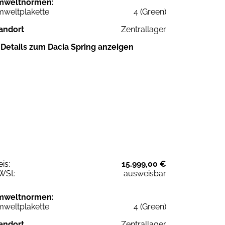
mweltnormen:
weltplakette
4 (Green)
andort
Zentrallager
Details zum Dacia Spring anzeigen
eis:
15.999,00 €
WSt:
ausweisbar
mweltnormen:
weltplakette
4 (Green)
andort
Zentrallager