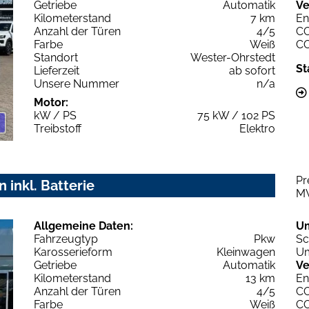
Getriebe
Automatik
Ve
Kilometerstand
7 km
En
Anzahl der Türen
4/5
C
Farbe
Weiß
C
Standort
Wester-Ohrstedt
St
Lieferzeit
ab sofort
Unsere Nummer
n/a
Motor:
kW / PS
75 kW / 102 PS
Treibstoff
Elektro
Pr
 inkl. Batterie
M
Allgemeine Daten:
U
Fahrzeugtyp
Pkw
Sc
Karosserieform
Kleinwagen
Um
Getriebe
Automatik
Ve
Kilometerstand
13 km
En
Anzahl der Türen
4/5
C
Farbe
Weiß
C