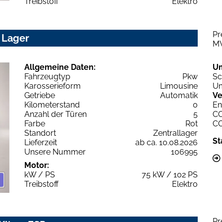
Treibstoff
Elektro
Pr
 Lager
M
Allgemeine Daten:
U
Fahrzeugtyp
Pkw
Sc
Karosserieform
Limousine
Um
Getriebe
Automatik
Ve
Kilometerstand
0
En
Anzahl der Türen
5
C
Farbe
Rot
C
Standort
Zentrallager
St
Lieferzeit
ab ca. 10.08.2026
Unsere Nummer
106995
Motor:
kW / PS
75 kW / 102 PS
Treibstoff
Elektro
Pr