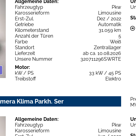
Allgemeine Daten:
U
Fahrzeugtyp
Pkw
Um
Karosserieform
Limousine
St
Erst-Zul.
Dez / 2022
Getriebe
Automatik
Kilometerstand
31.059 km
Anzahl der Türen
5
Farbe
Weiß
Standort
Zentrallager
Lieferzeit
ab ca. 10.08.2026
Unsere Nummer
320711296SWRTE
Motor:
kW / PS
33 kW / 45 PS
Treibstoff
Elektro
Pr
amera Klima Parkh. Ser
M
Allgemeine Daten:
U
Fahrzeugtyp
Pkw
Um
Karosserieform
Limousine
St