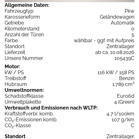
Allgemeine Daten:
Fahrzeugtyp
Pkw
Karosserieform
Geländewagen
Getriebe
Automatik
Kilometerstand
0
Anzahl der Türen
5
Farbe
wählbar - ggf. mit Aufpreis
Standort
Zentrallager
Lieferzeit
ab ca. 10.08.2026
Unsere Nummer
105439C
Motor:
kW / PS
116 kW / 158 PS
Treibstoff
Benzin
Hubraum
1.789 cm³
Umweltnormen:
Schadstoffklasse
Euro6d
Umweltplakette
4 (Green)
Verbrauch und Emissionen nach WLTP:
Kraftstoffverbr. komb.
4,7 l/100km
CO
-Emissionen komb.
107 g/km
2
CO
-Klasse
C
2
Standort
Zentrallager