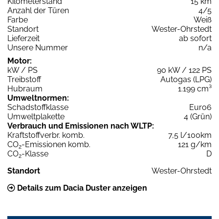
Kilometerstand
15 km
Anzahl der Türen
4/5
Farbe
Weiß
Standort
Wester-Ohrstedt
Lieferzeit
ab sofort
Unsere Nummer
n/a
Motor:
kW / PS
90 kW / 122 PS
Treibstoff
Autogas (LPG)
Hubraum
1.199 cm³
Umweltnormen:
Schadstoffklasse
Euro6
Umweltplakette
4 (Grün)
Verbrauch und Emissionen nach WLTP:
Kraftstoffverbr. komb.
7,5 l/100km
CO
-Emissionen komb.
121 g/km
2
CO
-Klasse
D
2
Standort
Wester-Ohrstedt
Details zum Dacia Duster anzeigen