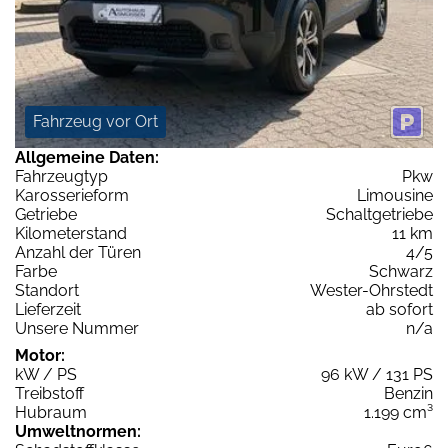
Fahrzeug vor Ort
Allgemeine Daten:
Fahrzeugtyp
Pkw
Karosserieform
Limousine
Getriebe
Schaltgetriebe
Kilometerstand
11 km
Anzahl der Türen
4/5
Farbe
Schwarz
Standort
Wester-Ohrstedt
Lieferzeit
ab sofort
Unsere Nummer
n/a
Motor:
kW / PS
96 kW / 131 PS
Treibstoff
Benzin
Hubraum
1.199 cm³
Umweltnormen: