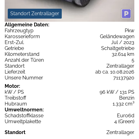
Standort Zentrallager
Allgemeine Daten:
Fahrzeugtyp
Pkw
Karosserieform
Geländewagen
Erst-Zul.
Jul / 2023
Getriebe
Schaltgetriebe
Kilometerstand
32.614 km
Anzahl der Türen
5
Standort
Zentrallager
Lieferzeit
ab ca. 10.08.2026
Unsere Nummer
71137920
Motor:
kW / PS
96 kW / 131 PS
Treibstoff
Benzin
Hubraum
1.332 cm³
Umweltnormen:
Schadstoffklasse
Euro6d
Umweltplakette
4 (Green)
Standort
Zentrallager