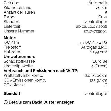
Getriebe
Automatik
Kilometerstand
20 km
Anzahl der Türen
5
Farbe
Grau
Standort
Zentrallager
Lieferzeit
ab ca. 10.08.2026
Unsere Nummer
2017-729906
Motor:
kW / PS
113 kW / 154 PS
Treibstoff
Autogas (LPG)
Hubraum
1.199 cm³
Umweltnormen:
Schadstoffklasse
Euro 6e
Umweltplakette
4 (Green)
Verbrauch und Emissionen nach WLTP:
Kraftstoffverbr. komb.
6,0 l/100km
CO
-Emissionen komb.
135 g/km
2
CO
-Klasse
D
2
Standort
Zentrallager
Details zum Dacia Duster anzeigen