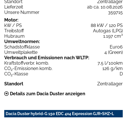
Standort
Zentrallager
Lieferzeit
ab ca. 10.08.2026
Unsere Nummer
359715
Motor:
kW / PS
88 kW / 120 PS
Treibstoff
Autogas (LPG)
Hubraum
1.197 cm³
Umweltnormen:
Schadstoffklasse
Euro6
Umweltplakette
4 (Green)
Verbrauch und Emissionen nach WLTP:
Kraftstoffverbr. komb.
7,5 l/100km
CO
-Emissionen komb.
126 g/km
2
CO
-Klasse
D
2
Standort
Zentrallager
Details zum Dacia Duster anzeigen
Dacia Duster hybrid-G 150 EDC 4x4 Expression GJR+SHZ+L