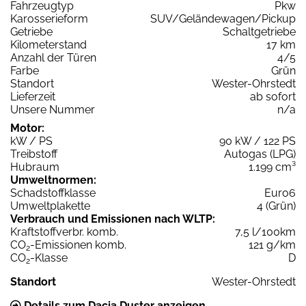
Fahrzeugtyp
Pkw
Karosserieform
SUV/Geländewagen/Pickup
Getriebe
Schaltgetriebe
Kilometerstand
17 km
Anzahl der Türen
4/5
Farbe
Grün
Standort
Wester-Ohrstedt
Lieferzeit
ab sofort
Unsere Nummer
n/a
Motor:
kW / PS
90 kW / 122 PS
Treibstoff
Autogas (LPG)
Hubraum
1.199 cm³
Umweltnormen:
Schadstoffklasse
Euro6
Umweltplakette
4 (Grün)
Verbrauch und Emissionen nach WLTP:
Kraftstoffverbr. komb.
7,5 l/100km
CO
-Emissionen komb.
121 g/km
2
CO
-Klasse
D
2
Standort
Wester-Ohrstedt
Details zum Dacia Duster anzeigen