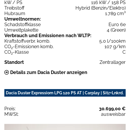
kW / PS
116 kW / 158 PS
Treibstoff
Hybrid (Benzin/Elektro)
Hubraum
1.789 cm³
Umweltnormen:
Schadstoffklasse
Euro 6e
Umweltplakette
4 (Green)
Verbrauch und Emissionen nach WLTP:
Kraftstoffverbr. komb.
5,0 l/100km
CO
-Emissionen komb.
107 g/km
2
CO
-Klasse
C
2
Standort
Zentrallager
Details zum Dacia Duster anzeigen
Dacia Duster Expressiom LPG 120 PS AT | Carplay | Sitz+Lnkrd.
Preis:
30.699,00 €
MWSt:
ausweisbar