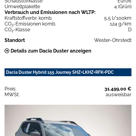
Schadstoffklasse
Euro6
Umweltplakette
4 (Grün)
Verbrauch und Emissionen nach WLTP:
Kraftstoffverbr. komb.
5,5 l/100km
CO
-Emissionen komb.
124 g/km
2
CO
-Klasse
D
2
Standort
Wester-Ohrstedt
Details zum Dacia Duster anzeigen
Dacia Duster Hybrid 155 Journey SHZ+LKHZ+RFK+PDC
Preis:
31.499,00 €
MWSt:
ausweisbar