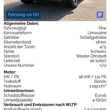
Fahrzeug vor Ort
Allgemeine Daten:
Fahrzeugtyp
Pkw
Karosserieform
Limousine
Getriebe
Schaltgetriebe
Kilometerstand
18 km
Anzahl der Türen
4/5
Farbe
Schwarz
Standort
Wester-Ohrstedt
Lieferzeit
ab sofort
Unsere Nummer
n/a
Motor:
kW / PS
96 kW / 131 PS
Treibstoff
Benzin
Hubraum
1.199 cm³
Umweltnormen:
Schadstoffklasse
Euro6
Umweltplakette
4 (Grün)
Verbrauch und Emissionen nach WLTP:
Kraftstoffverbr. komb.
5,5 l/100km