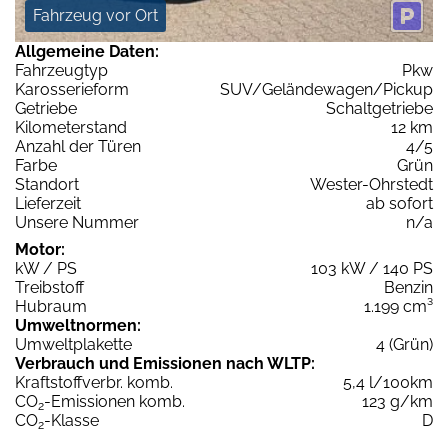
Fahrzeug vor Ort
Allgemeine Daten:
Fahrzeugtyp
Pkw
Karosserieform
SUV/Geländewagen/Pickup
Getriebe
Schaltgetriebe
Kilometerstand
12 km
Anzahl der Türen
4/5
Farbe
Grün
Standort
Wester-Ohrstedt
Lieferzeit
ab sofort
Unsere Nummer
n/a
Motor:
kW / PS
103 kW / 140 PS
Treibstoff
Benzin
Hubraum
1.199 cm³
Umweltnormen:
Umweltplakette
4 (Grün)
Verbrauch und Emissionen nach WLTP:
Kraftstoffverbr. komb.
5,4 l/100km
CO
-Emissionen komb.
123 g/km
2
CO
-Klasse
D
2