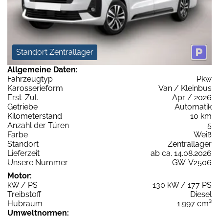
Standort Zentrallager
Allgemeine Daten:
Fahrzeugtyp
Pkw
Karosserieform
Van / Kleinbus
Erst-Zul.
Apr / 2026
Getriebe
Automatik
Kilometerstand
10 km
Anzahl der Türen
5
Farbe
Weiß
Standort
Zentrallager
Lieferzeit
ab ca. 14.08.2026
Unsere Nummer
GW-V2506
Motor:
kW / PS
130 kW / 177 PS
Treibstoff
Diesel
Hubraum
1.997 cm³
Umweltnormen: