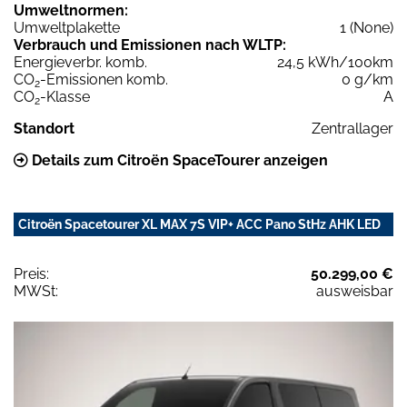
Umweltnormen:
Umweltplakette
1 (None)
Verbrauch und Emissionen nach WLTP:
Energieverbr. komb.
24,5 kWh/100km
CO
-Emissionen komb.
0 g/km
2
CO
-Klasse
A
2
Standort
Zentrallager
Details zum Citroën SpaceTourer anzeigen
Citroën Spacetourer XL MAX 7S VIP+ ACC Pano StHz AHK LED
Preis:
50.299,00 €
MWSt:
ausweisbar