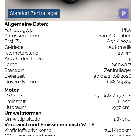
Standort Zentrallager
Allgemeine Daten:
Fahrzeugtyp
Pkw
Karosserieform
Van / Kleinbus
Erst-Zul.
Apr / 2026
Getriebe
Automatik
Kilometerstand
10 km
Anzahl der Türen
5
Farbe
Schwarz
Standort
Zentrallager
Lieferzeit
ab ca. 14.08.2026
Unsere Nummer
GW-V3389
Motor:
kW / PS
130 kW / 177 PS
Treibstoff
Diesel
Hubraum
1.997 cm³
Umweltnormen:
Umweltplakette
1 (None)
Verbrauch und Emissionen nach WLTP:
Kraftstoffverbr. komb.
7,4 l/100km