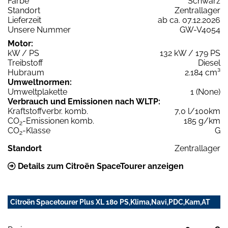
Farbe
Schwarz
Standort
Zentrallager
Lieferzeit
ab ca. 07.12.2026
Unsere Nummer
GW-V4054
Motor:
kW / PS
132 kW / 179 PS
Treibstoff
Diesel
Hubraum
2.184 cm³
Umweltnormen:
Umweltplakette
1 (None)
Verbrauch und Emissionen nach WLTP:
Kraftstoffverbr. komb.
7,0 l/100km
CO
-Emissionen komb.
185 g/km
2
CO
-Klasse
G
2
Standort
Zentrallager
Details zum Citroën SpaceTourer anzeigen
Citroën Spacetourer Plus XL 180 PS,Klima,Navi,PDC,Kam,AT