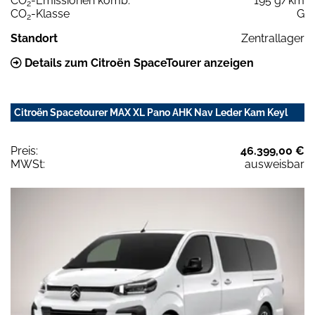
CO
-Emissionen komb.
195 g/km
2
CO
-Klasse
G
2
Standort
Zentrallager
Details zum Citroën SpaceTourer anzeigen
Citroën Spacetourer MAX XL Pano AHK Nav Leder Kam Keyl
Preis:
46.399,00 €
MWSt:
ausweisbar