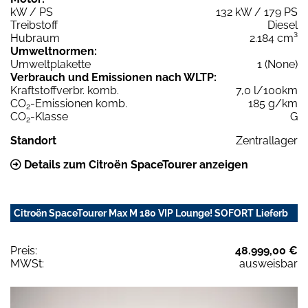
kW / PS
132 kW / 179 PS
Treibstoff
Diesel
Hubraum
2.184 cm³
Umweltnormen:
Umweltplakette
1 (None)
Verbrauch und Emissionen nach WLTP:
Kraftstoffverbr. komb.
7,0 l/100km
CO
-Emissionen komb.
185 g/km
2
CO
-Klasse
G
2
Standort
Zentrallager
Details zum Citroën SpaceTourer anzeigen
Citroën SpaceTourer Max M 180 VIP Lounge! SOFORT Lieferb
Preis:
48.999,00 €
MWSt:
ausweisbar