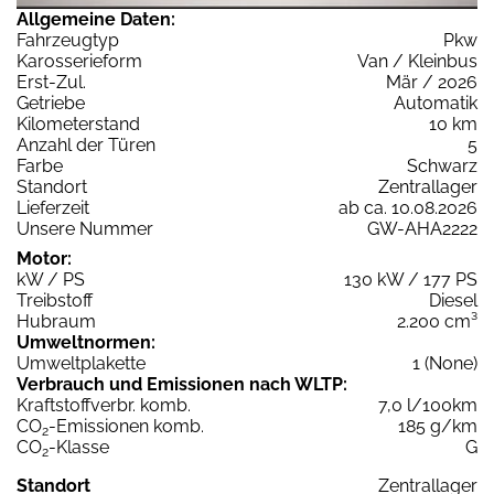
Allgemeine Daten:
Fahrzeugtyp
Pkw
Karosserieform
Van / Kleinbus
Erst-Zul.
Mär / 2026
Getriebe
Automatik
Kilometerstand
10 km
Anzahl der Türen
5
Farbe
Schwarz
Standort
Zentrallager
Lieferzeit
ab ca. 10.08.2026
Unsere Nummer
GW-AHA2222
Motor:
kW / PS
130 kW / 177 PS
Treibstoff
Diesel
Hubraum
2.200 cm³
Umweltnormen:
Umweltplakette
1 (None)
Verbrauch und Emissionen nach WLTP:
Kraftstoffverbr. komb.
7,0 l/100km
CO
-Emissionen komb.
185 g/km
2
CO
-Klasse
G
2
Standort
Zentrallager