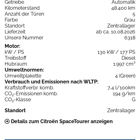
Getriebe
Automatik
Kilometerstand
48.400 km
Anzahl der Türen
5
Farbe
Grau
Standort
Zentrallager
Lieferzeit
ab ca. 10.08.2026
Unsere Nummer
6318
Motor:
kW / PS
130 kW / 177 PS
Treibstoff
Diesel
Hubraum
1.997 cm³
Umweltnormen:
Umweltplakette
4 (Green)
Verbrauch und Emissionen nach WLTP:
Kraftstoffverbr. komb.
7,4 l/100km
CO
-Emissionen komb.
194 g/km
2
CO
-Klasse
G
2
Standort
Zentrallager
Details zum Citroën SpaceTourer anzeigen