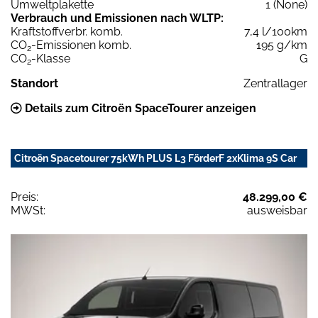
Umweltplakette
1 (None)
Verbrauch und Emissionen nach WLTP:
Kraftstoffverbr. komb.
7,4 l/100km
CO
-Emissionen komb.
195 g/km
2
CO
-Klasse
G
2
Standort
Zentrallager
Details zum Citroën SpaceTourer anzeigen
Citroën Spacetourer 75kWh PLUS L3 FörderF 2xKlima 9S Car
Preis:
48.299,00 €
MWSt:
ausweisbar