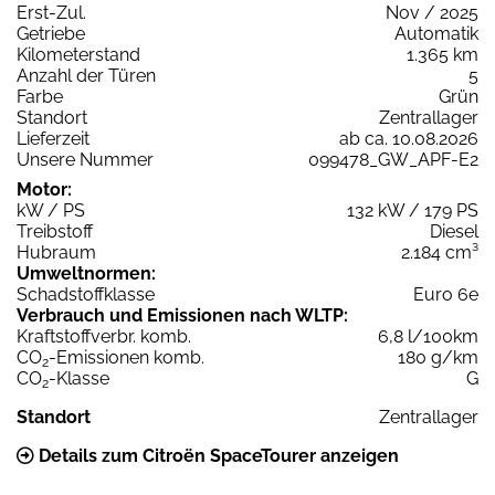
Erst-Zul.
Nov / 2025
Getriebe
Automatik
Kilometerstand
1.365 km
Anzahl der Türen
5
Farbe
Grün
Standort
Zentrallager
Lieferzeit
ab ca. 10.08.2026
Unsere Nummer
099478_GW_APF-E2
Motor:
kW / PS
132 kW / 179 PS
Treibstoff
Diesel
Hubraum
2.184 cm³
Umweltnormen:
Schadstoffklasse
Euro 6e
Verbrauch und Emissionen nach WLTP:
Kraftstoffverbr. komb.
6,8 l/100km
CO
-Emissionen komb.
180 g/km
2
CO
-Klasse
G
2
Standort
Zentrallager
Details zum Citroën SpaceTourer anzeigen