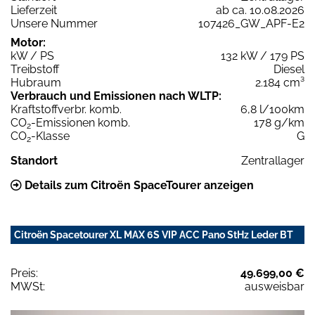
Lieferzeit
ab ca. 10.08.2026
Unsere Nummer
107426_GW_APF-E2
Motor:
kW / PS
132 kW / 179 PS
Treibstoff
Diesel
Hubraum
2.184 cm³
Verbrauch und Emissionen nach WLTP:
Kraftstoffverbr. komb.
6,8 l/100km
CO
-Emissionen komb.
178 g/km
2
CO
-Klasse
G
2
Standort
Zentrallager
Details zum Citroën SpaceTourer anzeigen
Citroën Spacetourer XL MAX 6S VIP ACC Pano StHz Leder BT
Preis:
49.699,00 €
MWSt:
ausweisbar