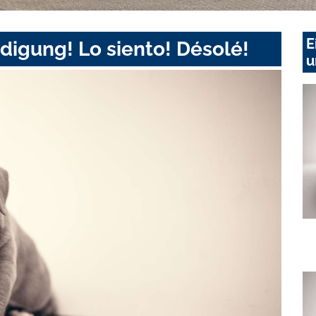
E
digung! Lo siento! Désolé!
u