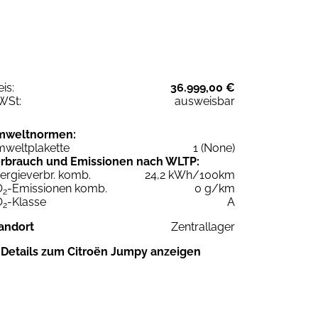
eis:
36.999,00 €
WSt:
ausweisbar
mweltnormen:
weltplakette
1 (None)
rbrauch und Emissionen nach WLTP:
ergieverbr. komb.
24,2 kWh/100km
O
-Emissionen komb.
0 g/km
2
O
-Klasse
A
2
andort
Zentrallager
Details zum Citroën Jumpy anzeigen