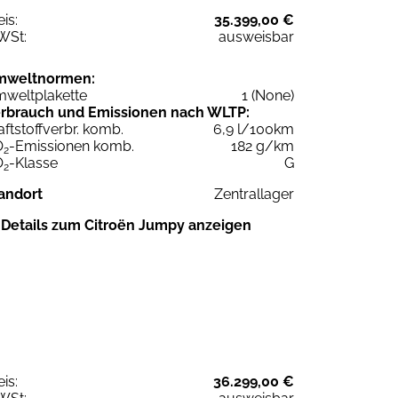
eis:
35.399,00 €
WSt:
ausweisbar
mweltnormen:
weltplakette
1 (None)
rbrauch und Emissionen nach WLTP:
aftstoffverbr. komb.
6,9 l/100km
O
-Emissionen komb.
182 g/km
2
O
-Klasse
G
2
andort
Zentrallager
Details zum Citroën Jumpy anzeigen
eis:
36.299,00 €