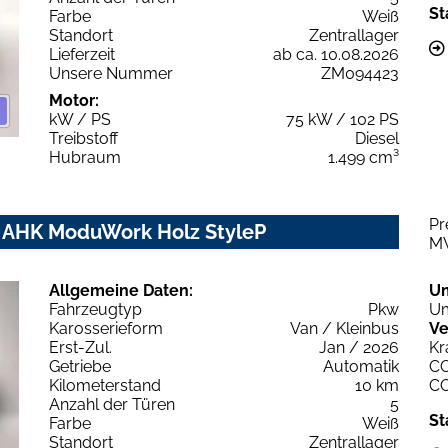
St
Farbe
Weiß
Standort
Zentrallager
Lieferzeit
ab ca. 10.08.2026
Unsere Nummer
ZM094423
Motor:
kW / PS
75 kW / 102 PS
Treibstoff
Diesel
Hubraum
1.499 cm³
Pr
m AHK ModuWork Holz StyleP
M
Allgemeine Daten:
U
Fahrzeugtyp
Pkw
Um
Karosserieform
Van / Kleinbus
Ve
Erst-Zul.
Jan / 2026
Kr
Getriebe
Automatik
C
Kilometerstand
10 km
C
Anzahl der Türen
5
St
Farbe
Weiß
Standort
Zentrallager