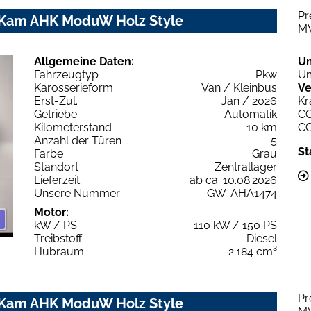
Pr
P Kam AHK ModuW Holz Style
M
Allgemeine Daten:
U
Fahrzeugtyp
Pkw
Um
Karosserieform
Van / Kleinbus
Ve
Erst-Zul.
Jan / 2026
Kr
Getriebe
Automatik
C
Kilometerstand
10 km
C
Anzahl der Türen
5
St
Farbe
Grau
Standort
Zentrallager
Lieferzeit
ab ca. 10.08.2026
Unsere Nummer
GW-AHA1474
Motor:
kW / PS
110 kW / 150 PS
Treibstoff
Diesel
Hubraum
2.184 cm³
Pr
P Kam AHK ModuW Holz Style