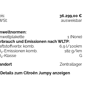
eis:
36.299,00 €
WSt:
ausweisbar
mweltnormen:
weltplakette
1 (None)
rbrauch und Emissionen nach WLTP:
aftstoffverbr. komb.
6,9 l/100km
O
-Emissionen komb.
182 g/km
2
O
-Klasse
G
2
andort
Zentrallager
Details zum Citroën Jumpy anzeigen