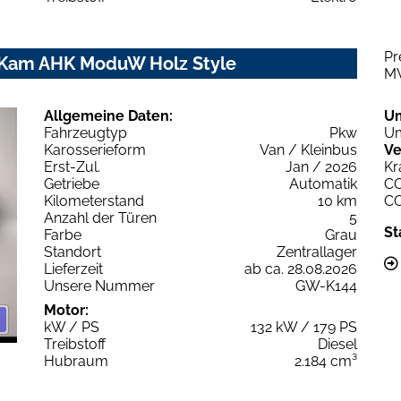
Pr
P Kam AHK ModuW Holz Style
M
Allgemeine Daten:
U
Fahrzeugtyp
Pkw
Um
Karosserieform
Van / Kleinbus
Ve
Erst-Zul.
Jan / 2026
Kr
Getriebe
Automatik
C
Kilometerstand
10 km
C
Anzahl der Türen
5
St
Farbe
Grau
Standort
Zentrallager
Lieferzeit
ab ca. 28.08.2026
Unsere Nummer
GW-K144
Motor:
kW / PS
132 kW / 179 PS
Treibstoff
Diesel
Hubraum
2.184 cm³