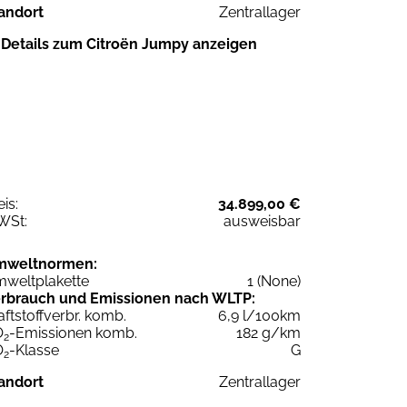
andort
Zentrallager
Details zum Citroën Jumpy anzeigen
eis:
34.899,00 €
WSt:
ausweisbar
mweltnormen:
weltplakette
1 (None)
rbrauch und Emissionen nach WLTP:
aftstoffverbr. komb.
6,9 l/100km
O
-Emissionen komb.
182 g/km
2
O
-Klasse
G
2
andort
Zentrallager