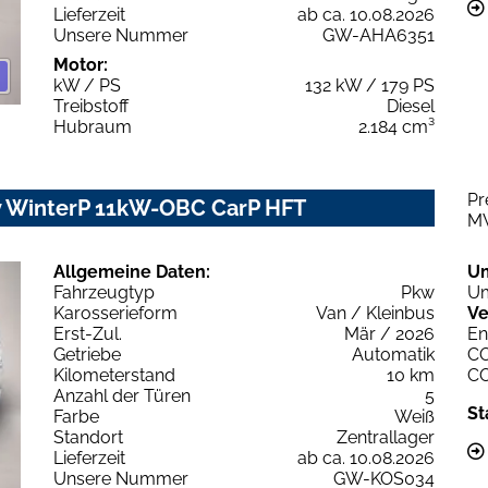
Lieferzeit
ab ca. 10.08.2026
Unsere Nummer
GW-AHA6351
Motor:
kW / PS
132 kW / 179 PS
Treibstoff
Diesel
Hubraum
2.184 cm³
Pr
 WinterP 11kW-OBC CarP HFT
M
Allgemeine Daten:
U
Fahrzeugtyp
Pkw
Um
Karosserieform
Van / Kleinbus
Ve
Erst-Zul.
Mär / 2026
En
Getriebe
Automatik
C
Kilometerstand
10 km
C
Anzahl der Türen
5
St
Farbe
Weiß
Standort
Zentrallager
Lieferzeit
ab ca. 10.08.2026
Unsere Nummer
GW-KOS034