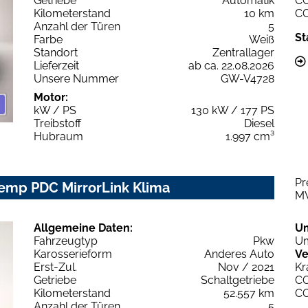
Getriebe
Automatik
C
Kilometerstand
10 km
C
Anzahl der Türen
5
St
Farbe
Weiß
Standort
Zentrallager
Lieferzeit
ab ca. 22.08.2026
Unsere Nummer
GW-V4728
Motor:
kW / PS
130 kW / 177 PS
Treibstoff
Diesel
Hubraum
1.997 cm³
Pr
Temp PDC MirrorLink Klima
M
Allgemeine Daten:
U
Fahrzeugtyp
Pkw
Um
Karosserieform
Anderes Auto
Ve
Erst-Zul.
Nov / 2021
Kr
Getriebe
Schaltgetriebe
C
Kilometerstand
52.557 km
C
Anzahl der Türen
5