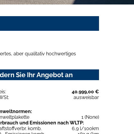
rtes, aber qualitativ hochwertiges
dern Sie Ihr Angebot an
eis:
40.999,00 €
WSt:
ausweisbar
mweltnormen:
weltplakette
1 (None)
rbrauch und Emissionen nach WLTP:
aftstoffverbr. komb.
6,9 l/100km