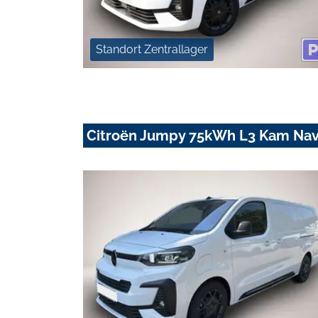
Standort Zentrallager
Citroën Jumpy 75kWh L3 Kam Nav