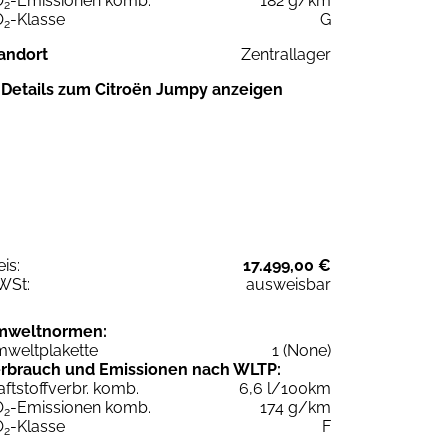
O
-Emissionen komb.
182 g/km
2
O
-Klasse
G
2
andort
Zentrallager
Details zum Citroën Jumpy anzeigen
eis:
17.499,00 €
WSt:
ausweisbar
mweltnormen:
weltplakette
1 (None)
rbrauch und Emissionen nach WLTP:
aftstoffverbr. komb.
6,6 l/100km
O
-Emissionen komb.
174 g/km
2
O
-Klasse
F
2