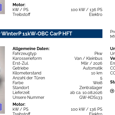
Motor:
kW / PS
100 kW / 136 PS
Treibstoff
Elektro
Pr
 WinterP 11kW-OBC CarP HFT
M
Allgemeine Daten:
U
Fahrzeugtyp
Pkw
Um
Karosserieform
Van / Kleinbus
Ve
Erst-Zul.
Mär / 2026
En
Getriebe
Automatik
C
Kilometerstand
10 km
C
Anzahl der Türen
5
St
Farbe
Weiß
Standort
Zentrallager
Lieferzeit
ab ca. 10.08.2026
Unsere Nummer
GW-KOS133
Motor:
kW / PS
100 kW / 136 PS
Treibstoff
Elektro