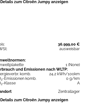
Details zum Citroën Jumpy anzeigen
eis:
36.999,00 €
WSt:
ausweisbar
mweltnormen:
weltplakette
1 (None)
rbrauch und Emissionen nach WLTP:
ergieverbr. komb.
24,2 kWh/100km
O
-Emissionen komb.
0 g/km
2
O
-Klasse
A
2
andort
Zentrallager
Details zum Citroën Jumpy anzeigen