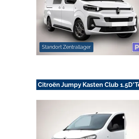
Standort Zentrallager
Citroën Jumpy Kasten Club 1.5D*