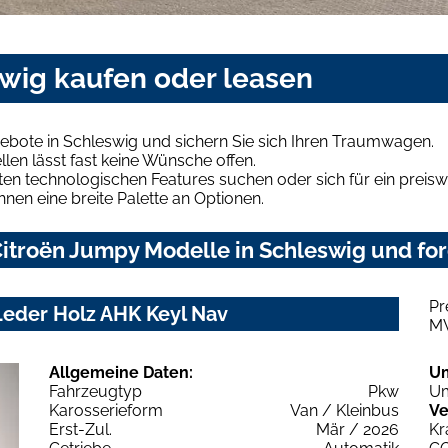
swig kaufen oder leasen
ebote in Schleswig und sichern Sie sich Ihren Traumwagen.
len lässt fast keine Wünsche offen.
en technologischen Features suchen oder sich für ein preiswe
hnen eine breite Palette an Optionen.
itroën Jumpy Modelle in Schleswig und for
Pr
eder Holz AHK Keyl Nav
M
Allgemeine Daten:
U
Fahrzeugtyp
Pkw
Um
Karosserieform
Van / Kleinbus
Ve
Erst-Zul.
Mär / 2026
Kr