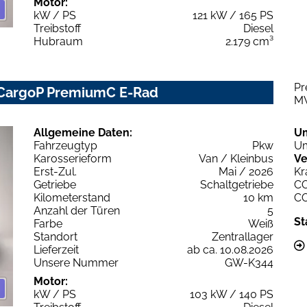
Motor:
kW / PS
121 kW / 165 PS
Treibstoff
Diesel
Hubraum
2.179 cm³
Pr
 CargoP PremiumC E-Rad
M
Allgemeine Daten:
U
Fahrzeugtyp
Pkw
Um
Karosserieform
Van / Kleinbus
Ve
Erst-Zul.
Mai / 2026
Kr
Getriebe
Schaltgetriebe
C
Kilometerstand
10 km
C
Anzahl der Türen
5
St
Farbe
Weiß
Standort
Zentrallager
Lieferzeit
ab ca. 10.08.2026
Unsere Nummer
GW-K344
Motor:
kW / PS
103 kW / 140 PS