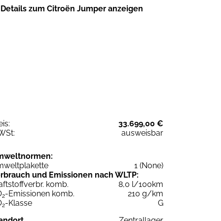
Details zum Citroën Jumper anzeigen
eis:
33.699,00 €
WSt:
ausweisbar
mweltnormen:
weltplakette
1 (None)
rbrauch und Emissionen nach WLTP:
aftstoffverbr. komb.
8,0 l/100km
O
-Emissionen komb.
210 g/km
2
O
-Klasse
G
2
andort
Zentrallager