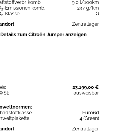
aftstoffverbr. komb.
9,0 l/100km
O
-Emissionen komb.
237 g/km
2
O
-Klasse
G
2
andort
Zentrallager
Details zum Citroën Jumper anzeigen
eis:
23.199,00 €
WSt:
ausweisbar
mweltnormen:
hadstoffklasse
Euro6d
weltplakette
4 (Green)
andort
Zentrallager