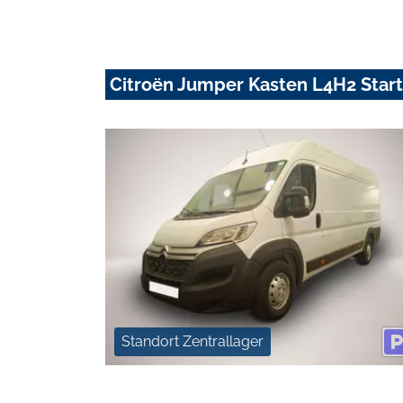
Citroën Jumper Kasten L4H2 Star
Standort Zentrallager