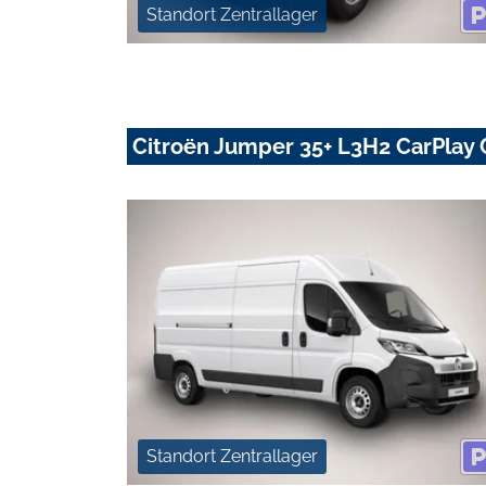
Standort Zentrallager
Citroën Jumper 35+ L3H2 CarPlay
Standort Zentrallager