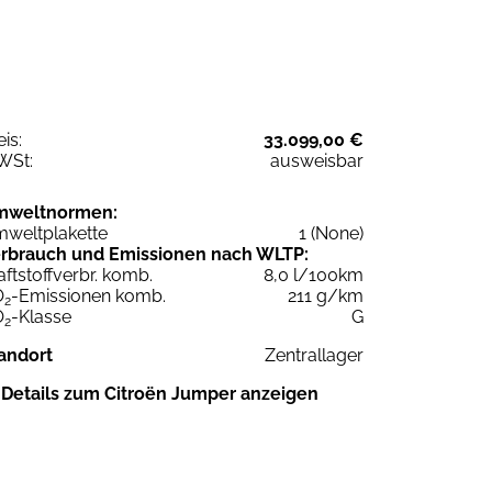
eis:
33.099,00 €
WSt:
ausweisbar
mweltnormen:
weltplakette
1 (None)
rbrauch und Emissionen nach WLTP:
aftstoffverbr. komb.
8,0 l/100km
O
-Emissionen komb.
211 g/km
2
O
-Klasse
G
2
andort
Zentrallager
Details zum Citroën Jumper anzeigen