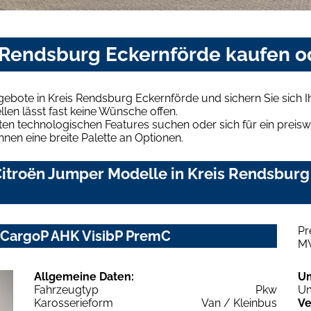
s Rendsburg Eckernförde kaufen o
gebote in Kreis Rendsburg Eckernförde und sichern Sie sich
len lässt fast keine Wünsche offen.
en technologischen Features suchen oder sich für ein preiswe
hnen eine breite Palette an Optionen.
itroën Jumper Modelle in Kreis Rendsburg 
Pr
 CargoP AHK VisibP PremC
M
Allgemeine Daten:
U
Fahrzeugtyp
Pkw
Um
Karosserieform
Van / Kleinbus
Ve