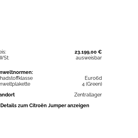
eis:
23.199,00 €
WSt:
ausweisbar
mweltnormen:
hadstoffklasse
Euro6d
weltplakette
4 (Green)
andort
Zentrallager
Details zum Citroën Jumper anzeigen