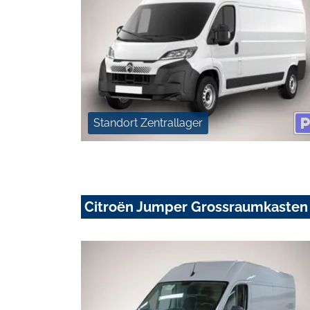
Standort Zentrallager
Citroën Jumper Grossraumkasten