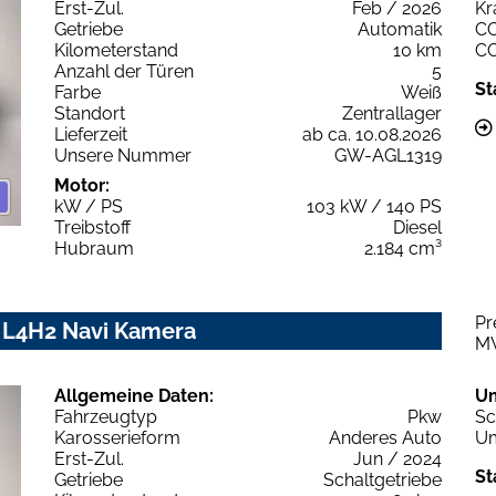
Erst-Zul.
Feb / 2026
Kr
Getriebe
Automatik
C
Kilometerstand
10 km
C
Anzahl der Türen
5
St
Farbe
Weiß
Standort
Zentrallager
Lieferzeit
ab ca. 10.08.2026
Unsere Nummer
GW-AGL1319
Motor:
kW / PS
103 kW / 140 PS
Treibstoff
Diesel
Hubraum
2.184 cm³
Pr
 L4H2 Navi Kamera
M
Allgemeine Daten:
U
Fahrzeugtyp
Pkw
Sc
Karosserieform
Anderes Auto
Um
Erst-Zul.
Jun / 2024
St
Getriebe
Schaltgetriebe