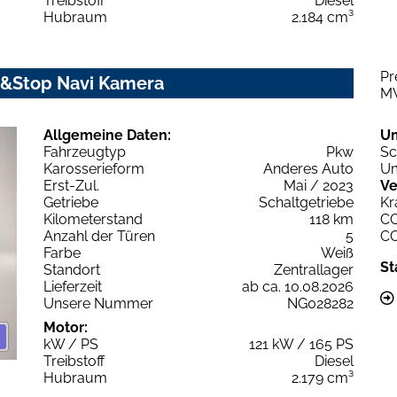
Treibstoff
Diesel
Hubraum
2.184 cm³
Pr
t&Stop Navi Kamera
M
Allgemeine Daten:
U
Fahrzeugtyp
Pkw
Sc
Karosserieform
Anderes Auto
Um
Erst-Zul.
Mai / 2023
Ve
Getriebe
Schaltgetriebe
Kr
Kilometerstand
118 km
C
Anzahl der Türen
5
C
Farbe
Weiß
St
Standort
Zentrallager
Lieferzeit
ab ca. 10.08.2026
Unsere Nummer
NG028282
Motor:
kW / PS
121 kW / 165 PS
Treibstoff
Diesel
Hubraum
2.179 cm³