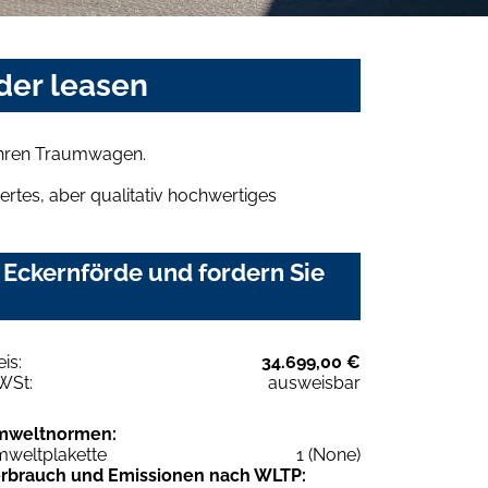
der leasen
 Ihren Traumwagen.
rtes, aber qualitativ hochwertiges
Eckernförde und fordern Sie
eis:
34.699,00 €
WSt:
ausweisbar
mweltnormen:
weltplakette
1 (None)
rbrauch und Emissionen nach WLTP: