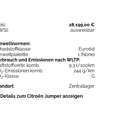
eis:
28.199,00 €
WSt:
ausweisbar
mweltnormen:
hadstoffklasse
Euro6d
weltplakette
1 (None)
rbrauch und Emissionen nach WLTP:
aftstoffverbr. komb.
9,3 l/100km
O
-Emissionen komb.
244 g/km
2
O
-Klasse
G
2
andort
Zentrallager
Details zum Citroën Jumper anzeigen