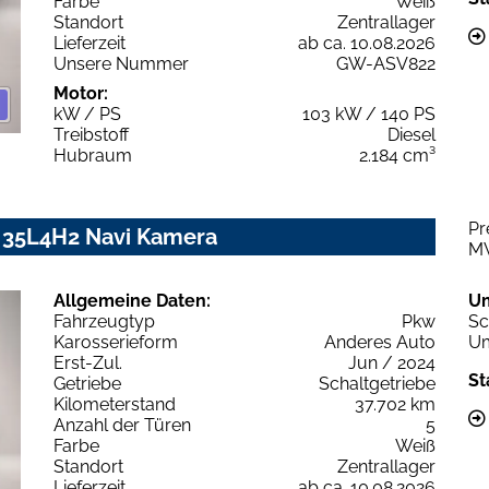
Farbe
Weiß
Standort
Zentrallager
Lieferzeit
ab ca. 10.08.2026
Unsere Nummer
GW-ASV822
Motor:
kW / PS
103 kW / 140 PS
Treibstoff
Diesel
Hubraum
2.184 cm³
Pr
 35L4H2 Navi Kamera
M
Allgemeine Daten:
U
Fahrzeugtyp
Pkw
Sc
Karosserieform
Anderes Auto
Um
Erst-Zul.
Jun / 2024
St
Getriebe
Schaltgetriebe
Kilometerstand
37.702 km
Anzahl der Türen
5
Farbe
Weiß
Standort
Zentrallager
Lieferzeit
ab ca. 10.08.2026