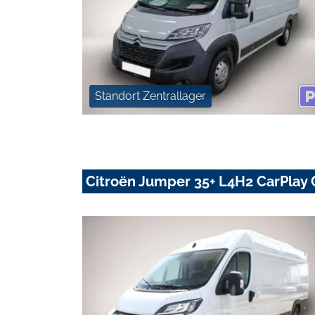
Standort Zentrallager
Citroën Jumper 35+ L4H2 CarPlay