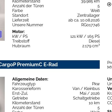
Kilometerstand
39.985 km
Anzahl der Türen
5
Farbe
Weiß
Standort
Zentrallager
Lieferzeit
ab ca. 10.08.2026
Unsere Nummer
RG017746
Motor:
kW / PS
121 kW / 165 PS
Treibstoff
Diesel
Hubraum
2.179 cm³
Pr
 CargoP PremiumC E-Rad
M
Allgemeine Daten:
U
Fahrzeugtyp
Pkw
Um
Karosserieform
Van / Kleinbus
Ve
Erst-Zul.
Mai / 2026
Kr
Getriebe
Schaltgetriebe
C
Kilometerstand
10 km
C
Anzahl der Türen
5
St