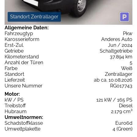
Standort Zentrallager
Allgemeine Daten:
Fahrzeugtyp
Pkw
Karosserieform
Anderes Auto
Erst-Zul.
Jun / 2024
Getriebe
Schaltgetriebe
Kilometerstand
37.894 km
Anzahl der Türen
5
Farbe
Weiß
Standort
Zentrallager
Lieferzeit
ab ca. 10.08.2026
Unsere Nummer
RG017743
Motor:
kW / PS
121 kW / 165 PS
Treibstoff
Diesel
Hubraum
2.179 cm³
Umweltnormen:
Schadstoffklasse
Euro6d
Umweltplakette
4 (Green)