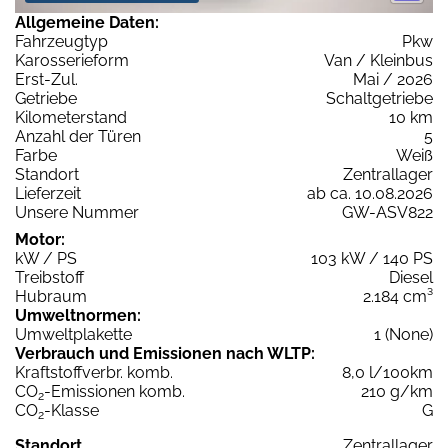
Allgemeine Daten:
Fahrzeugtyp
Pkw
Karosserieform
Van / Kleinbus
Erst-Zul.
Mai / 2026
Getriebe
Schaltgetriebe
Kilometerstand
10 km
Anzahl der Türen
5
Farbe
Weiß
Standort
Zentrallager
Lieferzeit
ab ca. 10.08.2026
Unsere Nummer
GW-ASV822
Motor:
kW / PS
103 kW / 140 PS
Treibstoff
Diesel
Hubraum
2.184 cm³
Umweltnormen:
Umweltplakette
1 (None)
Verbrauch und Emissionen nach WLTP:
Kraftstoffverbr. komb.
8,0 l/100km
CO
-Emissionen komb.
210 g/km
2
CO
-Klasse
G
2
Standort
Zentrallager