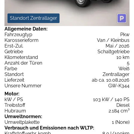
Standort Zentrallager
Allgemeine Daten:
Fahrzeugtyp
Pkw
Karosserieform
Van / Kleinbus
Erst-Zul.
Mai / 2026
Getriebe
Schaltgetriebe
Kilometerstand
10 km
Anzahl der Türen
5
Farbe
Weiß
Standort
Zentrallager
Lieferzeit
ab ca. 10.08.2026
Unsere Nummer
GW-K344
Motor:
kW / PS
103 kW / 140 PS
Treibstoff
Diesel
Hubraum
2.184 cm³
Umweltnormen:
Umweltplakette
1 (None)
Verbrauch und Emissionen nach WLTP:
Kraftstoffverbr. komb.
8,0 l/100km