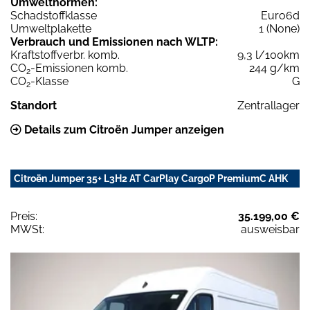
Umweltnormen:
Schadstoffklasse
Euro6d
Umweltplakette
1 (None)
Verbrauch und Emissionen nach WLTP:
Kraftstoffverbr. komb.
9,3 l/100km
CO
-Emissionen komb.
244 g/km
2
CO
-Klasse
G
2
Standort
Zentrallager
Details zum Citroën Jumper anzeigen
Citroën Jumper 35+ L3H2 AT CarPlay CargoP PremiumC AHK
Preis:
35.199,00 €
MWSt:
ausweisbar