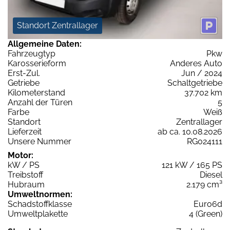
Standort Zentrallager
Allgemeine Daten:
Fahrzeugtyp
Pkw
Karosserieform
Anderes Auto
Erst-Zul.
Jun / 2024
Getriebe
Schaltgetriebe
Kilometerstand
37.702 km
Anzahl der Türen
5
Farbe
Weiß
Standort
Zentrallager
Lieferzeit
ab ca. 10.08.2026
Unsere Nummer
RG024111
Motor:
kW / PS
121 kW / 165 PS
Treibstoff
Diesel
Hubraum
2.179 cm³
Umweltnormen:
Schadstoffklasse
Euro6d
Umweltplakette
4 (Green)