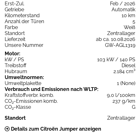
Erst-Zul.
Feb / 2026
Getriebe
Automatik
Kilometerstand
10 km
Anzahl der Türen
5
Farbe
Weiß
Standort
Zentrallager
Lieferzeit
ab ca. 10.08.2026
Unsere Nummer
GW-AGL1319
Motor:
kW / PS
103 kW / 140 PS
Treibstoff
Diesel
Hubraum
2.184 cm³
Umweltnormen:
Umweltplakette
1 (None)
Verbrauch und Emissionen nach WLTP:
Kraftstoffverbr. komb.
9,0 l/100km
CO
-Emissionen komb.
237 g/km
2
CO
-Klasse
G
2
Standort
Zentrallager
Details zum Citroën Jumper anzeigen