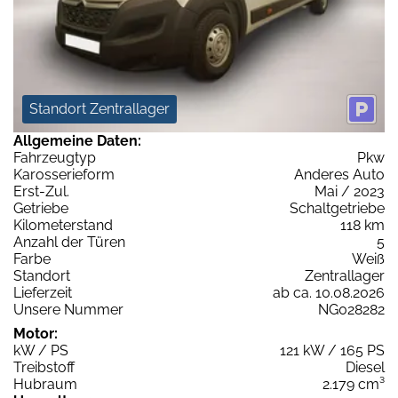
Standort Zentrallager
Allgemeine Daten:
Fahrzeugtyp
Pkw
Karosserieform
Anderes Auto
Erst-Zul.
Mai / 2023
Getriebe
Schaltgetriebe
Kilometerstand
118 km
Anzahl der Türen
5
Farbe
Weiß
Standort
Zentrallager
Lieferzeit
ab ca. 10.08.2026
Unsere Nummer
NG028282
Motor:
kW / PS
121 kW / 165 PS
Treibstoff
Diesel
Hubraum
2.179 cm³