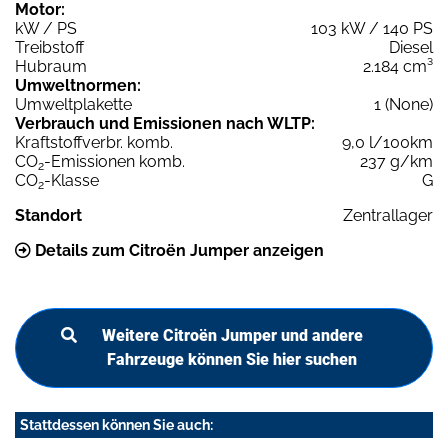
Motor:
kW / PS
103 kW / 140 PS
Treibstoff
Diesel
Hubraum
2.184 cm³
Umweltnormen:
Umweltplakette
1 (None)
Verbrauch und Emissionen nach WLTP:
Kraftstoffverbr. komb.
9,0 l/100km
CO
-Emissionen komb.
237 g/km
2
CO
-Klasse
G
2
Standort
Zentrallager
Details zum Citroën Jumper anzeigen
Weitere Citroën Jumper und andere
Fahrzeuge können Sie hier suchen
Stattdessen können Sie auch: