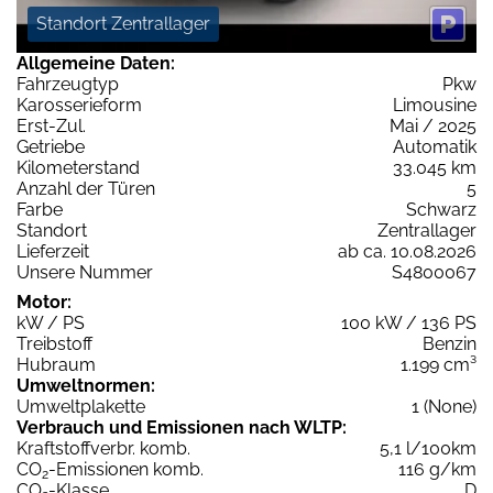
Standort Zentrallager
Allgemeine Daten:
Fahrzeugtyp
Pkw
Karosserieform
Limousine
Erst-Zul.
Mai / 2025
Getriebe
Automatik
Kilometerstand
33.045 km
Anzahl der Türen
5
Farbe
Schwarz
Standort
Zentrallager
Lieferzeit
ab ca. 10.08.2026
Unsere Nummer
S4800067
Motor:
kW / PS
100 kW / 136 PS
Treibstoff
Benzin
Hubraum
1.199 cm³
Umweltnormen:
Umweltplakette
1 (None)
Verbrauch und Emissionen nach WLTP:
Kraftstoffverbr. komb.
5,1 l/100km
CO
-Emissionen komb.
116 g/km
2
CO
-Klasse
D