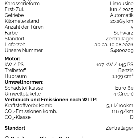
Karosserieform
Limousine
Erst-Zul.
Jun / 2025
Getriebe
Automatik
Kilometerstand
20.265 km
Anzahl der Türen
5
Farbe
Schwarz
Standort
Zentrallager
Lieferzeit
ab ca. 10.08.2026
Unsere Nummer
S4800209
Motor:
kW / PS
107 kW / 145 PS
Treibstoff
Benzin
Hubraum
1.199 cm³
Umweltnormen:
Schadstoffklasse
Euro 6e
Umweltplakette
4 (Green)
Verbrauch und Emissionen nach WLTP:
Kraftstoffverbr. komb.
5,1 l/100km
CO
-Emissionen komb.
116 g/km
2
CO
-Klasse
D
2
Standort
Zentrallager