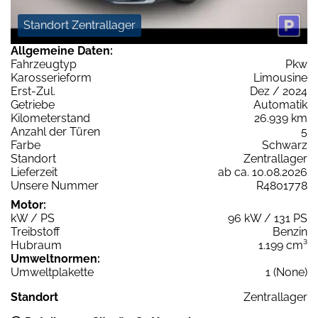
Standort Zentrallager
Allgemeine Daten:
Fahrzeugtyp
Pkw
Karosserieform
Limousine
Erst-Zul.
Dez / 2024
Getriebe
Automatik
Kilometerstand
26.939 km
Anzahl der Türen
5
Farbe
Schwarz
Standort
Zentrallager
Lieferzeit
ab ca. 10.08.2026
Unsere Nummer
R4801778
Motor:
kW / PS
96 kW / 131 PS
Treibstoff
Benzin
Hubraum
1.199 cm³
Umweltnormen:
Umweltplakette
1 (None)
Standort
Zentrallager