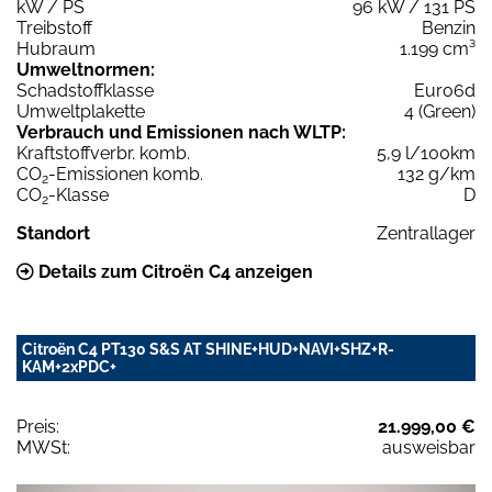
kW / PS
96 kW / 131 PS
Treibstoff
Benzin
Hubraum
1.199 cm³
Umweltnormen:
Schadstoffklasse
Euro6d
Umweltplakette
4 (Green)
Verbrauch und Emissionen nach WLTP:
Kraftstoffverbr. komb.
5,9 l/100km
CO
-Emissionen komb.
132 g/km
2
CO
-Klasse
D
2
Standort
Zentrallager
Details zum Citroën C4 anzeigen
Citroën C4 PT130 S&S AT SHINE+HUD+NAVI+SHZ+R-
KAM+2xPDC+
Preis:
21.999,00 €
MWSt:
ausweisbar