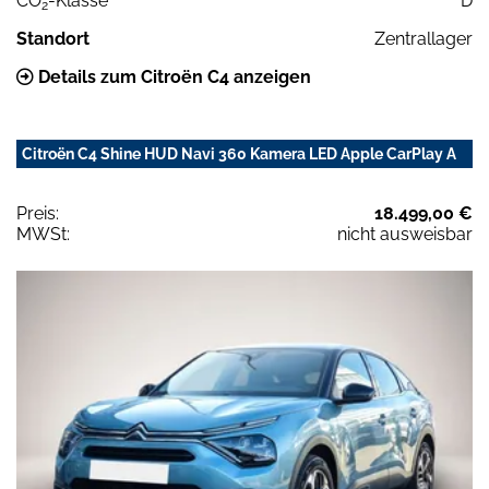
CO
-Klasse
D
2
Standort
Zentrallager
Details zum Citroën C4 anzeigen
Citroën C4 Shine HUD Navi 360 Kamera LED Apple CarPlay A
Preis:
18.499,00 €
MWSt:
nicht ausweisbar