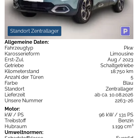
Standort Zentrallager
Allgemeine Daten:
Fahrzeugtyp
Pkw
Karosserieform
Limousine
Erst-Zul.
Aug / 2023
Getriebe
Schaltgetriebe
Kilometerstand
18.750 km
Anzahl der Türen
5
Farbe
Blau
Standort
Zentrallager
Lieferzeit
ab ca. 10.08.2026
Unsere Nummer
2263-26
Motor:
kW / PS
96 kW / 131 PS
Treibstoff
Benzin
Hubraum
1.199 cm³
Umweltnormen: