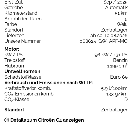
Erst-Zul.
Sep / 2025
Getriebe
Automatik
Kilometerstand
51 km
Anzahl der Türen
5
Farbe
Weiß
Standort
Zentrallager
Lieferzeit
ab ca. 10.08.2026
Unsere Nummer
068625_GW_APF-MO
Motor:
kW / PS
96 kW / 131 PS
Treibstoff
Benzin
Hubraum
1.199 cm³
Umweltnormen:
Schadstoffklasse
Euro 6e
Verbrauch und Emissionen nach WLTP:
Kraftstoffverbr. komb.
5,9 l/100km
CO
-Emissionen komb.
133 g/km
2
CO
-Klasse
D
2
Standort
Zentrallager
Details zum Citroën C4 anzeigen