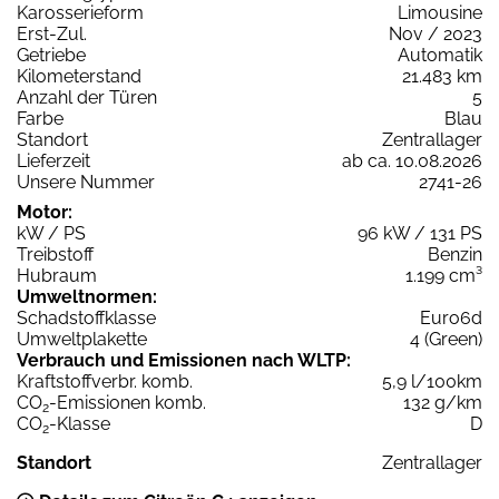
Karosserieform
Limousine
Erst-Zul.
Nov / 2023
Getriebe
Automatik
Kilometerstand
21.483 km
Anzahl der Türen
5
Farbe
Blau
Standort
Zentrallager
Lieferzeit
ab ca. 10.08.2026
Unsere Nummer
2741-26
Motor:
kW / PS
96 kW / 131 PS
Treibstoff
Benzin
Hubraum
1.199 cm³
Umweltnormen:
Schadstoffklasse
Euro6d
Umweltplakette
4 (Green)
Verbrauch und Emissionen nach WLTP:
Kraftstoffverbr. komb.
5,9 l/100km
CO
-Emissionen komb.
132 g/km
2
CO
-Klasse
D
2
Standort
Zentrallager