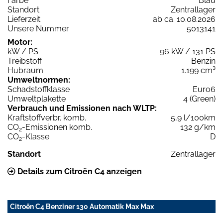
Farbe
Blau
Standort
Zentrallager
Lieferzeit
ab ca. 10.08.2026
Unsere Nummer
5013141
Motor:
kW / PS
96 kW / 131 PS
Treibstoff
Benzin
Hubraum
1.199 cm³
Umweltnormen:
Schadstoffklasse
Euro6
Umweltplakette
4 (Green)
Verbrauch und Emissionen nach WLTP:
Kraftstoffverbr. komb.
5,9 l/100km
CO
-Emissionen komb.
132 g/km
2
CO
-Klasse
D
2
Standort
Zentrallager
Details zum Citroën C4 anzeigen
Citroën C4 Benziner 130 Automatik Max Max