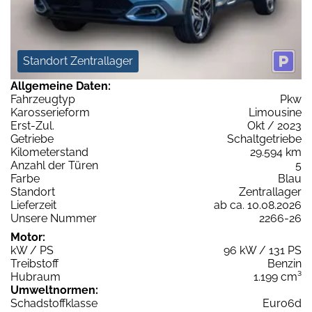
Standort Zentrallager
Allgemeine Daten:
Fahrzeugtyp
Pkw
Karosserieform
Limousine
Erst-Zul.
Okt / 2023
Getriebe
Schaltgetriebe
Kilometerstand
29.594 km
Anzahl der Türen
5
Farbe
Blau
Standort
Zentrallager
Lieferzeit
ab ca. 10.08.2026
Unsere Nummer
2266-26
Motor:
kW / PS
96 kW / 131 PS
Treibstoff
Benzin
Hubraum
1.199 cm³
Umweltnormen:
Schadstoffklasse
Euro6d