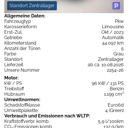
Standort Zentrallager
Allgemeine Daten:
Fahrzeugtyp
Pkw
Karosserieform
Limousine
Erst-Zul.
Okt / 2023
Getriebe
Automatik
Kilometerstand
44.097 km
Anzahl der Türen
5
Farbe
Grau
Standort
Zentrallager
Lieferzeit
ab ca. 10.08.2026
Unsere Nummer
2254-26
Motor:
kW / PS
96 kW / 131 PS
Treibstoff
Benzin
Hubraum
1.199 cm³
Umweltnormen:
Schadstoffklasse
Euro6d
Umweltplakette
4 (Green)
Verbrauch und Emissionen nach WLTP:
Kraftstoffverbr. komb.
5,9 l/100km
CO
-Emissionen komb.
132 g/km
2