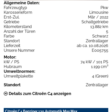
Allgemeine Daten:
Fahrzeugtyp
Pkw
Karosserieform
Limousine
Erst-Zul.
Mär / 2022
Getriebe
Schaltgetriebe
Kilometerstand
13.882 km
Anzahl der Türen
5
Farbe
Schwarz
Standort
Zentrallager
Lieferzeit
ab ca. 10.08.2026
Unsere Nummer
E005755
Motor:
kW / PS
74 kW / 101 PS
Hubraum
1.199 cm³
Umweltnormen:
Umweltplakette
4 (Green)
Standort
Zentrallager
Details zum Citroën C4 anzeigen
Citroën C4 Benziner 130 Automatik Max Max