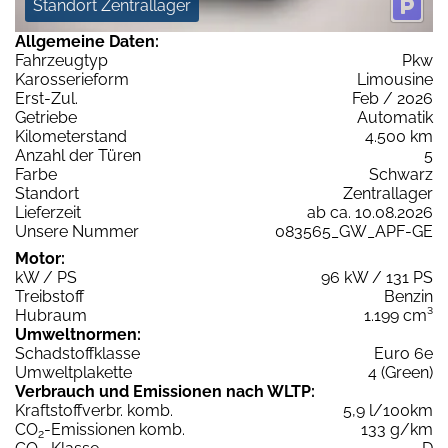
Standort Zentrallager
Allgemeine Daten:
Fahrzeugtyp
Pkw
Karosserieform
Limousine
Erst-Zul.
Feb / 2026
Getriebe
Automatik
Kilometerstand
4.500 km
Anzahl der Türen
5
Farbe
Schwarz
Standort
Zentrallager
Lieferzeit
ab ca. 10.08.2026
Unsere Nummer
083565_GW_APF-GE
Motor:
kW / PS
96 kW / 131 PS
Treibstoff
Benzin
Hubraum
1.199 cm³
Umweltnormen:
Schadstoffklasse
Euro 6e
Umweltplakette
4 (Green)
Verbrauch und Emissionen nach WLTP:
Kraftstoffverbr. komb.
5,9 l/100km
CO
-Emissionen komb.
133 g/km
2