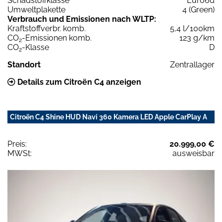
Schadstoffklasse
Euro6d
Umweltplakette
4 (Green)
Verbrauch und Emissionen nach WLTP:
Kraftstoffverbr. komb.
5,4 l/100km
CO
-Emissionen komb.
123 g/km
2
CO
-Klasse
D
2
Standort
Zentrallager
Details zum Citroën C4 anzeigen
Citroën C4 Shine HUD Navi 360 Kamera LED Apple CarPlay A
Preis:
20.999,00 €
MWSt:
ausweisbar