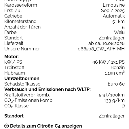
Karosserieform
Limousine
Erst-Zul.
Sep / 2025
Getriebe
Automatik
Kilometerstand
51 km
Anzahl der Türen
5
Farbe
Weiß
Standort
Zentrallager
Lieferzeit
ab ca. 10.08.2026
Unsere Nummer
068208_GW_APF-MH
Motor:
kW / PS
96 kW / 131 PS
Treibstoff
Benzin
Hubraum
1.199 cm³
Umweltnormen:
Schadstoffklasse
Euro 6e
Verbrauch und Emissionen nach WLTP:
Kraftstoffverbr. komb.
5,9 l/100km
CO
-Emissionen komb.
133 g/km
2
CO
-Klasse
D
2
Standort
Zentrallager
Details zum Citroën C4 anzeigen