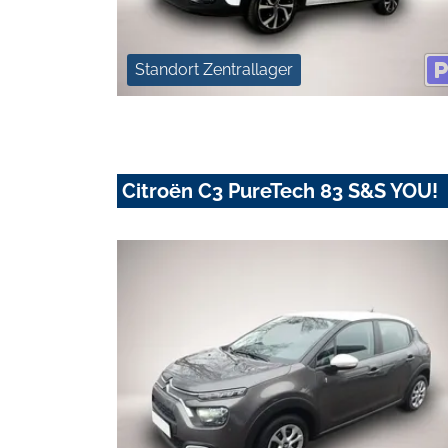
Standort Zentrallager
Citroën C3 PureTech 83 S&S YOU!