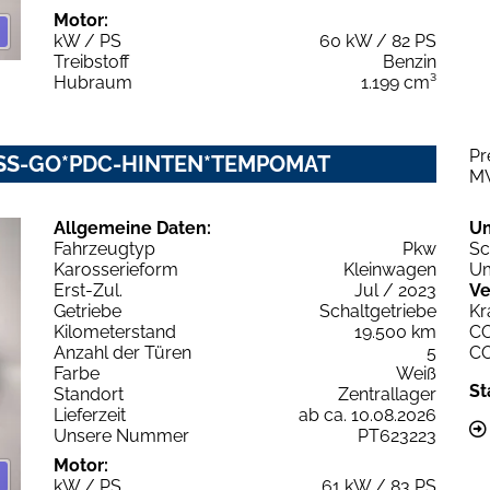
Motor:
kW / PS
60 kW / 82 PS
Treibstoff
Benzin
Hubraum
1.199 cm³
Pr
LESS-GO*PDC-HINTEN*TEMPOMAT
M
Allgemeine Daten:
U
Fahrzeugtyp
Pkw
Sc
Karosserieform
Kleinwagen
Um
Erst-Zul.
Jul / 2023
Ve
Getriebe
Schaltgetriebe
Kr
Kilometerstand
19.500 km
C
Anzahl der Türen
5
C
Farbe
Weiß
St
Standort
Zentrallager
Lieferzeit
ab ca. 10.08.2026
Unsere Nummer
PT623223
Motor:
kW / PS
61 kW / 83 PS