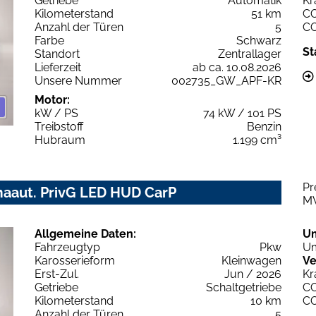
Getriebe
Automatik
Kr
Kilometerstand
51 km
C
Anzahl der Türen
5
C
Farbe
Schwarz
St
Standort
Zentrallager
Lieferzeit
ab ca. 10.08.2026
Unsere Nummer
002735_GW_APF-KR
Motor:
kW / PS
74 kW / 101 PS
Treibstoff
Benzin
Hubraum
1.199 cm³
Pr
aaut. PrivG LED HUD CarP
M
Allgemeine Daten:
U
Fahrzeugtyp
Pkw
Um
Karosserieform
Kleinwagen
Ve
Erst-Zul.
Jun / 2026
Kr
Getriebe
Schaltgetriebe
C
Kilometerstand
10 km
C
Anzahl der Türen
5