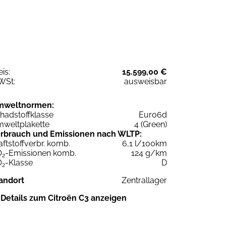
eis:
15.599,00 €
WSt:
ausweisbar
mweltnormen:
hadstoffklasse
Euro6d
weltplakette
4 (Green)
rbrauch und Emissionen nach WLTP:
aftstoffverbr. komb.
6,1 l/100km
O
-Emissionen komb.
124 g/km
2
O
-Klasse
D
2
andort
Zentrallager
Details zum Citroën C3 anzeigen