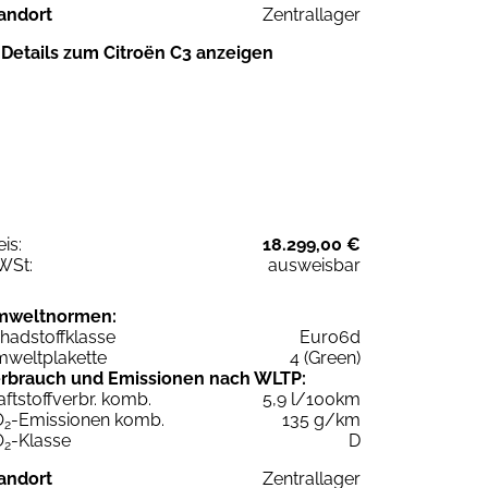
andort
Zentrallager
Details zum Citroën C3 anzeigen
eis:
18.299,00 €
WSt:
ausweisbar
mweltnormen:
hadstoffklasse
Euro6d
weltplakette
4 (Green)
rbrauch und Emissionen nach WLTP:
aftstoffverbr. komb.
5,9 l/100km
O
-Emissionen komb.
135 g/km
2
O
-Klasse
D
2
andort
Zentrallager