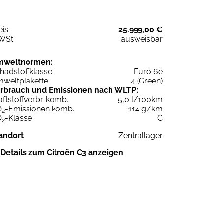
eis:
25.999,00 €
WSt:
ausweisbar
mweltnormen:
hadstoffklasse
Euro 6e
weltplakette
4 (Green)
rbrauch und Emissionen nach WLTP:
aftstoffverbr. komb.
5,0 l/100km
O
-Emissionen komb.
114 g/km
2
O
-Klasse
C
2
andort
Zentrallager
Details zum Citroën C3 anzeigen