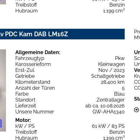
Treibstoff
Benzin
Hubraum
1.199 cm³
Pr
Nav PDC Kam DAB LM16Z
M
Allgemeine Daten:
U
Fahrzeugtyp
Pkw
Sc
Karosserieform
Kleinwagen
Um
Erst-Zul.
Nov / 2023
Ve
Getriebe
Schaltgetriebe
Kr
Kilometerstand
28.400 km
C
Anzahl der Türen
5
C
Farbe
Blau
St
Standort
Zentrallager
Lieferzeit
ab ca. 10.08.2026
Unsere Nummer
GW-AHA1340
Motor:
kW / PS
61 kW / 83 PS
Treibstoff
Benzin
Hubraum
1.199 cm³