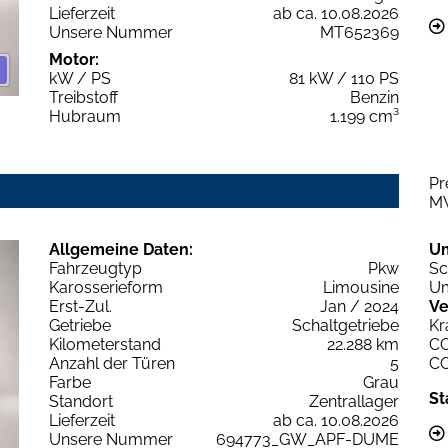
Lieferzeit
ab ca. 10.08.2026
Unsere Nummer
MT652369
Motor:
kW / PS
81 kW / 110 PS
Treibstoff
Benzin
Hubraum
1.199 cm³
Pr
M
Allgemeine Daten:
U
Fahrzeugtyp
Pkw
Sc
Karosserieform
Limousine
Um
Erst-Zul.
Jan / 2024
Ve
Getriebe
Schaltgetriebe
Kr
Kilometerstand
22.288 km
C
Anzahl der Türen
5
C
Farbe
Grau
St
Standort
Zentrallager
Lieferzeit
ab ca. 10.08.2026
Unsere Nummer
694773_GW_APF-DUME