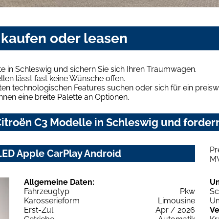
 kaufen oder leasen
e in Schleswig und sichern Sie sich Ihren Traumwagen.
len lässt fast keine Wünsche offen.
en technologischen Features suchen oder sich für ein preiswe
hnen eine breite Palette an Optionen.
troën C3 Modelle in Schleswig und fordern
Pr
LED Apple CarPlay Android
M
Allgemeine Daten:
U
Fahrzeugtyp
Pkw
Sc
Karosserieform
Limousine
Um
Erst-Zul.
Apr / 2026
Ve