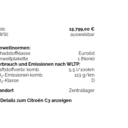
eis:
15.799,00 €
WSt:
ausweisbar
mweltnormen:
hadstoffklasse
Euro6d
weltplakette
1 (None)
rbrauch und Emissionen nach WLTP:
aftstoffverbr. komb.
5,5 l/100km
O
-Emissionen komb.
123 g/km
2
O
-Klasse
D
2
andort
Zentrallager
Details zum Citroën C3 anzeigen