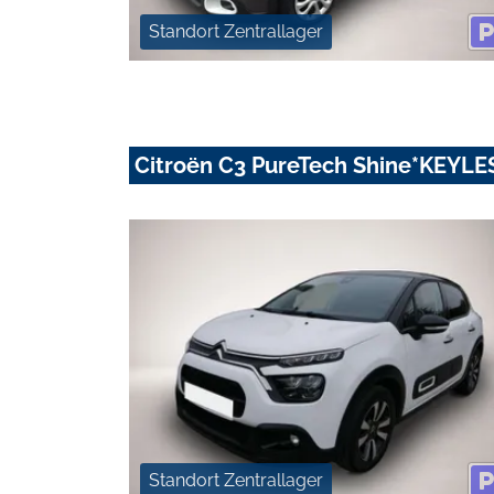
Standort Zentrallager
Citroën C3 PureTech Shine*KEY
Standort Zentrallager