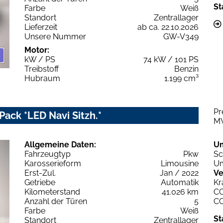
St
Farbe
Weiß
Standort
Zentrallager
Lieferzeit
ab ca. 22.10.2026
Unsere Nummer
GW-V349
Motor:
kW / PS
74 kW / 101 PS
Treibstoff
Benzin
Hubraum
1.199 cm³
Pr
Pack *LED Navi Sitzh.*
M
Allgemeine Daten:
U
Fahrzeugtyp
Pkw
Sc
Karosserieform
Limousine
Um
Erst-Zul.
Jan / 2022
Ve
Getriebe
Automatik
Kr
Kilometerstand
41.026 km
C
Anzahl der Türen
5
C
Farbe
Weiß
St
Standort
Zentrallager