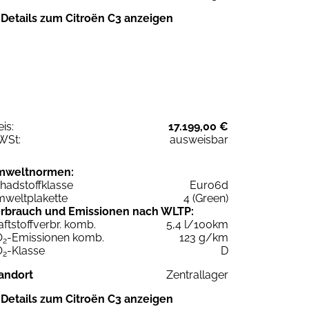
Details zum Citroën C3 anzeigen
eis:
17.199,00 €
WSt:
ausweisbar
mweltnormen:
hadstoffklasse
Euro6d
weltplakette
4 (Green)
rbrauch und Emissionen nach WLTP:
aftstoffverbr. komb.
5,4 l/100km
O
-Emissionen komb.
123 g/km
2
O
-Klasse
D
2
andort
Zentrallager
Details zum Citroën C3 anzeigen