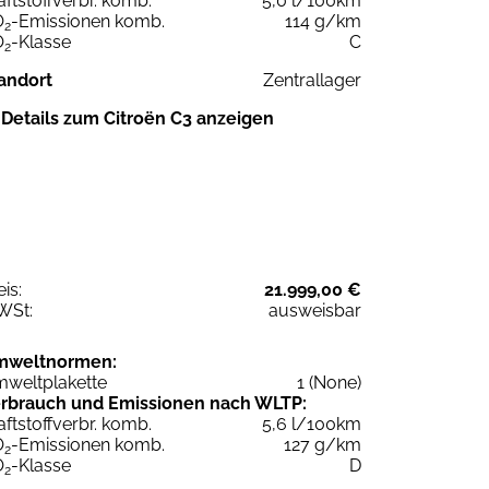
aftstoffverbr. komb.
5,0 l/100km
O
-Emissionen komb.
114 g/km
2
O
-Klasse
C
2
andort
Zentrallager
Details zum Citroën C3 anzeigen
eis:
21.999,00 €
WSt:
ausweisbar
mweltnormen:
weltplakette
1 (None)
rbrauch und Emissionen nach WLTP:
aftstoffverbr. komb.
5,6 l/100km
O
-Emissionen komb.
127 g/km
2
O
-Klasse
D
2