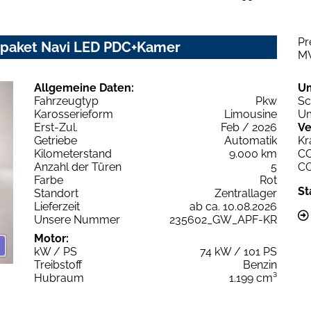
Pr
rpaket Navi LED PDC+Kamer
M
Allgemeine Daten:
U
Fahrzeugtyp
Pkw
Sc
Karosserieform
Limousine
Um
Erst-Zul.
Feb / 2026
Ve
Getriebe
Automatik
Kr
Kilometerstand
9.000 km
C
Anzahl der Türen
5
C
Farbe
Rot
St
Standort
Zentrallager
Lieferzeit
ab ca. 10.08.2026
Unsere Nummer
235602_GW_APF-KR
Motor:
kW / PS
74 kW / 101 PS
Treibstoff
Benzin
Hubraum
1.199 cm³