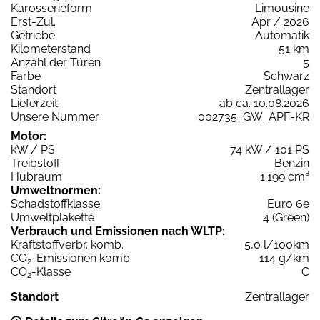
Karosserieform
Limousine
Erst-Zul.
Apr / 2026
Getriebe
Automatik
Kilometerstand
51 km
Anzahl der Türen
5
Farbe
Schwarz
Standort
Zentrallager
Lieferzeit
ab ca. 10.08.2026
Unsere Nummer
002735_GW_APF-KR
Motor:
kW / PS
74 kW / 101 PS
Treibstoff
Benzin
Hubraum
1.199 cm³
Umweltnormen:
Schadstoffklasse
Euro 6e
Umweltplakette
4 (Green)
Verbrauch und Emissionen nach WLTP:
Kraftstoffverbr. komb.
5,0 l/100km
CO
-Emissionen komb.
114 g/km
2
CO
-Klasse
C
2
Standort
Zentrallager