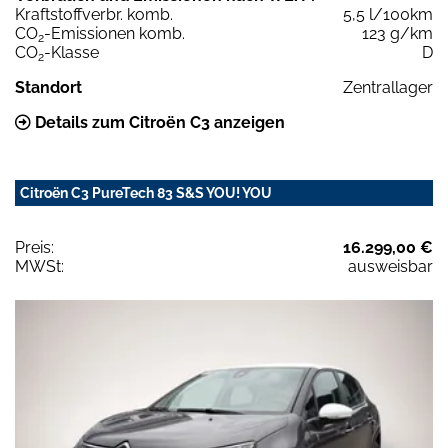
Kraftstoffverbr. komb.
5,5 l/100km
CO
-Emissionen komb.
123 g/km
2
CO
-Klasse
D
2
Standort
Zentrallager
Details zum Citroën C3 anzeigen
Citroën C3 PureTech 83 S&S YOU! YOU
Preis:
16.299,00 €
MWSt:
ausweisbar