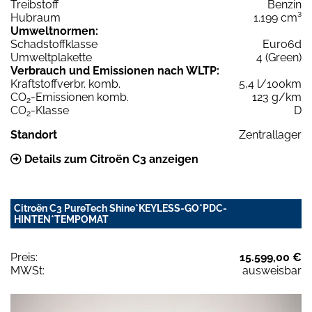
Treibstoff
Benzin
Hubraum
1.199 cm³
Umweltnormen:
Schadstoffklasse
Euro6d
Umweltplakette
4 (Green)
Verbrauch und Emissionen nach WLTP:
Kraftstoffverbr. komb.
5,4 l/100km
CO
-Emissionen komb.
123 g/km
2
CO
-Klasse
D
2
Standort
Zentrallager
Details zum Citroën C3 anzeigen
Citroën C3 PureTech Shine*KEYLESS-GO*PDC-
HINTEN*TEMPOMAT
Preis:
15.599,00 €
MWSt:
ausweisbar