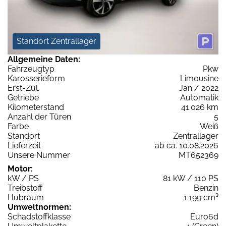
Standort Zentrallager
Allgemeine Daten:
Fahrzeugtyp
Pkw
Karosserieform
Limousine
Erst-Zul.
Jan / 2022
Getriebe
Automatik
Kilometerstand
41.026 km
Anzahl der Türen
5
Farbe
Weiß
Standort
Zentrallager
Lieferzeit
ab ca. 10.08.2026
Unsere Nummer
MT652369
Motor:
kW / PS
81 kW / 110 PS
Treibstoff
Benzin
Hubraum
1.199 cm³
Umweltnormen:
Schadstoffklasse
Euro6d