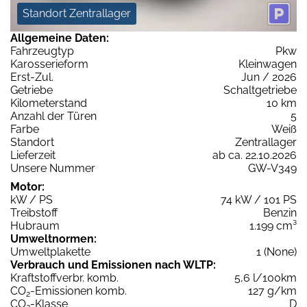
Standort Zentrallager
Allgemeine Daten:
Fahrzeugtyp
Pkw
Karosserieform
Kleinwagen
Erst-Zul.
Jun / 2026
Getriebe
Schaltgetriebe
Kilometerstand
10 km
Anzahl der Türen
5
Farbe
Weiß
Standort
Zentrallager
Lieferzeit
ab ca. 22.10.2026
Unsere Nummer
GW-V349
Motor:
kW / PS
74 kW / 101 PS
Treibstoff
Benzin
Hubraum
1.199 cm³
Umweltnormen:
Umweltplakette
1 (None)
Verbrauch und Emissionen nach WLTP:
Kraftstoffverbr. komb.
5,6 l/100km
CO
-Emissionen komb.
127 g/km
2
CO
-Klasse
D
2