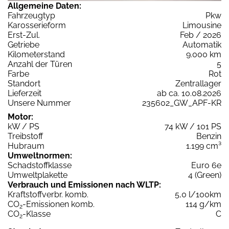
Allgemeine Daten:
Fahrzeugtyp
Pkw
Karosserieform
Limousine
Erst-Zul.
Feb / 2026
Getriebe
Automatik
Kilometerstand
9.000 km
Anzahl der Türen
5
Farbe
Rot
Standort
Zentrallager
Lieferzeit
ab ca. 10.08.2026
Unsere Nummer
235602_GW_APF-KR
Motor:
kW / PS
74 kW / 101 PS
Treibstoff
Benzin
Hubraum
1.199 cm³
Umweltnormen:
Schadstoffklasse
Euro 6e
Umweltplakette
4 (Green)
Verbrauch und Emissionen nach WLTP:
Kraftstoffverbr. komb.
5,0 l/100km
CO
-Emissionen komb.
114 g/km
2
CO
-Klasse
C
2