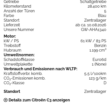
Getriebe
Schaltgetriebe
Kilometerstand
28.400 km
Anzahl der Türen
5
Farbe
Blau
Standort
Zentrallager
Lieferzeit
ab ca. 10.08.2026
Unsere Nummer
GW-AHA1340
Motor:
kW / PS
61 kW / 83 PS
Treibstoff
Benzin
Hubraum
1.199 cm³
Umweltnormen:
Schadstoffklasse
Euro6d
Umweltplakette
1 (None)
Verbrauch und Emissionen nach WLTP:
Kraftstoffverbr. komb.
5,5 l/100km
CO
-Emissionen komb.
123 g/km
2
CO
-Klasse
D
2
Standort
Zentrallager
Details zum Citroën C3 anzeigen