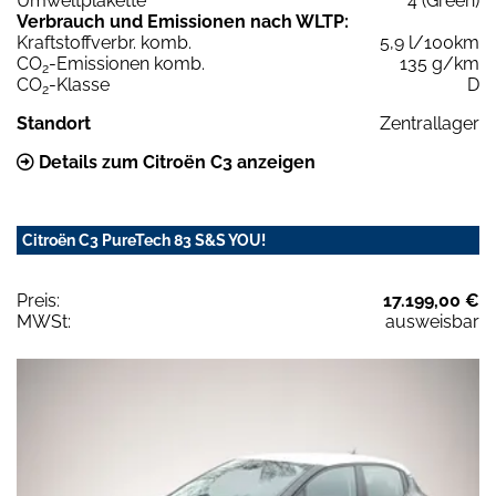
Umweltplakette
4 (Green)
Verbrauch und Emissionen nach WLTP:
Kraftstoffverbr. komb.
5,9 l/100km
CO
-Emissionen komb.
135 g/km
2
CO
-Klasse
D
2
Standort
Zentrallager
Details zum Citroën C3 anzeigen
Citroën C3 PureTech 83 S&S YOU!
Preis:
17.199,00 €
MWSt:
ausweisbar