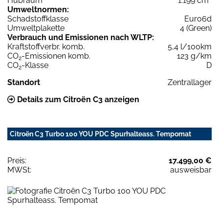
Hubraum
1.199 cm³
Umweltnormen:
Schadstoffklasse
Euro6d
Umweltplakette
4 (Green)
Verbrauch und Emissionen nach WLTP:
Kraftstoffverbr. komb.
5,4 l/100km
CO
-Emissionen komb.
123 g/km
2
CO
-Klasse
D
2
Standort
Zentrallager
Details zum Citroën C3 anzeigen
Citroën C3 Turbo 100 YOU PDC Spurhalteass. Tempomat
Preis:
17.499,00 €
MWSt:
ausweisbar