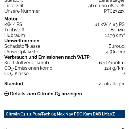
Standort
Zentrallager
Lieferzeit
ab ca. 10.08.2026
Unsere Nummer
PT623223
Motor:
kW / PS
61 kW / 83 PS
Treibstoff
Benzin
Hubraum
1.199 cm³
Umweltnormen:
Schadstoffklasse
Euro6d
Umweltplakette
4 (Green)
Verbrauch und Emissionen nach WLTP:
Kraftstoffverbr. komb.
6,1 l/100km
CO
-Emissionen komb.
124 g/km
2
CO
-Klasse
D
2
Standort
Zentrallager
Details zum Citroën C3 anzeigen
Citroën C3 1.2 PureTech 83 Max Nav PDC Kam DAB LM16Z