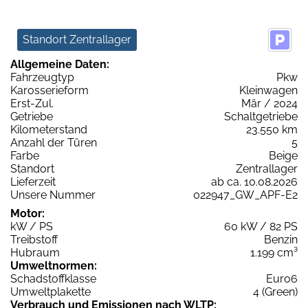
Standort Zentrallager
Allgemeine Daten:
Fahrzeugtyp
Pkw
Karosserieform
Kleinwagen
Erst-Zul.
Mär / 2024
Getriebe
Schaltgetriebe
Kilometerstand
23.550 km
Anzahl der Türen
5
Farbe
Beige
Standort
Zentrallager
Lieferzeit
ab ca. 10.08.2026
Unsere Nummer
022947_GW_APF-E2
Motor:
kW / PS
60 kW / 82 PS
Treibstoff
Benzin
Hubraum
1.199 cm³
Umweltnormen:
Schadstoffklasse
Euro6
Umweltplakette
4 (Green)
Verbrauch und Emissionen nach WLTP: