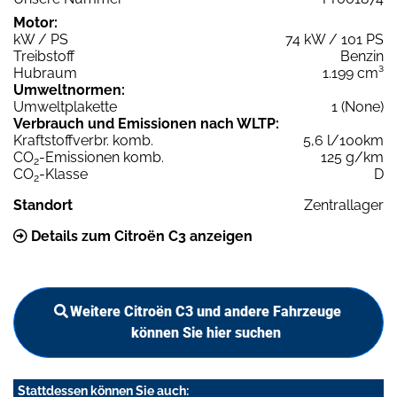
Motor:
kW / PS
74 kW / 101 PS
Treibstoff
Benzin
Hubraum
1.199 cm³
Umweltnormen:
Umweltplakette
1 (None)
Verbrauch und Emissionen nach WLTP:
Kraftstoffverbr. komb.
5,6 l/100km
CO
-Emissionen komb.
125 g/km
2
CO
-Klasse
D
2
Standort
Zentrallager
Details zum Citroën C3 anzeigen
Weitere Citroën C3 und andere Fahrzeuge
können Sie hier suchen
Stattdessen können Sie auch: