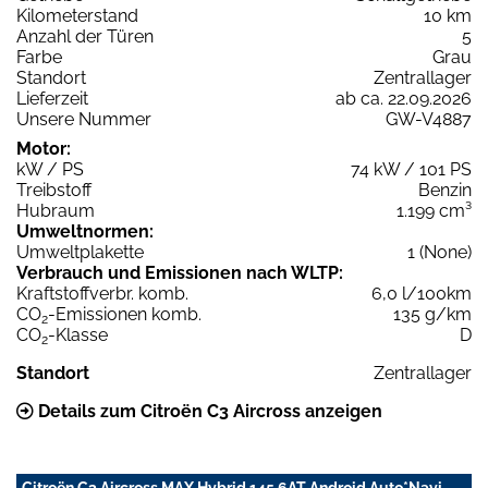
Kilometerstand
10 km
Anzahl der Türen
5
Farbe
Grau
Standort
Zentrallager
Lieferzeit
ab ca. 22.09.2026
Unsere Nummer
GW-V4887
Motor:
kW / PS
74 kW / 101 PS
Treibstoff
Benzin
Hubraum
1.199 cm³
Umweltnormen:
Umweltplakette
1 (None)
Verbrauch und Emissionen nach WLTP:
Kraftstoffverbr. komb.
6,0 l/100km
CO
-Emissionen komb.
135 g/km
2
CO
-Klasse
D
2
Standort
Zentrallager
Details zum Citroën C3 Aircross anzeigen