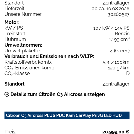
Standort
Zentrallager
Lieferzeit
ab ca. 10.08.2026
Unsere Nummer
30260527
Motor:
kW / PS
107 kW / 145 PS
Treibstoff
Benzin
Hubraum
1.199 cm³
Umweltnormen:
Umweltplakette
4 (Green)
Verbrauch und Emissionen nach WLTP:
Kraftstoffverbr. komb.
5,3 l/100km
CO
-Emissionen komb.
120 g/km
2
CO
-Klasse
D
2
Standort
Zentrallager
Details zum Citroën C3 Aircross anzeigen
Citroën C3 Aircross PLUS PDC Kam CarPlay PrivG LED HUD
Preis:
20.999,00 €