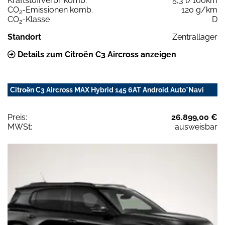
Kraftstoffverbr. komb.
5,3 l/100km
CO
-Emissionen komb.
120 g/km
2
CO
-Klasse
D
2
Standort
Zentrallager
Details zum Citroën C3 Aircross anzeigen
Citroën C3 Aircross MAX Hybrid 145 6AT Android Auto*Navi
Preis:
26.899,00 €
MWSt:
ausweisbar