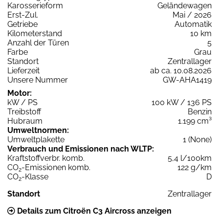
Karosserieform
Geländewagen
Erst-Zul.
Mai / 2026
Getriebe
Automatik
Kilometerstand
10 km
Anzahl der Türen
5
Farbe
Grau
Standort
Zentrallager
Lieferzeit
ab ca. 10.08.2026
Unsere Nummer
GW-AHA1419
Motor:
kW / PS
100 kW / 136 PS
Treibstoff
Benzin
Hubraum
1.199 cm³
Umweltnormen:
Umweltplakette
1 (None)
Verbrauch und Emissionen nach WLTP:
Kraftstoffverbr. komb.
5,4 l/100km
CO
-Emissionen komb.
122 g/km
2
CO
-Klasse
D
2
Standort
Zentrallager
Details zum Citroën C3 Aircross anzeigen