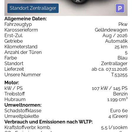
Standort Zentrallager
Allgemeine Daten:
Fahrzeugtyp
Pkw
Karosserieform
Geländewagen
Erst-Zul.
Aug / 2026
Getriebe
Automatik
Kilometerstand
25 km
Anzahl der Türen
5
Farbe
Blau
Standort
Zentrallager
Lieferzeit
ab ca. 07.11.2026
Unsere Nummer
T.53255
Motor:
kW / PS
107 kW / 145 PS
Treibstoff
Benzin
Hubraum
1.199 cm³
Umweltnormen:
Schadstoffklasse
Euro 6e
Umweltplakette
4 (Green)
Verbrauch und Emissionen nach WLTP:
Kraftstoffverbr. komb.
5,5 l/100km