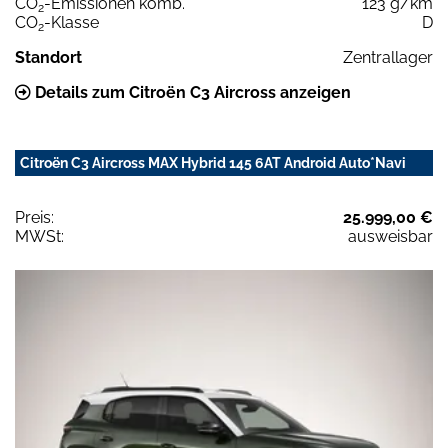
CO
-Emissionen komb.
123 g/km
2
CO
-Klasse
D
2
Standort
Zentrallager
Details zum Citroën C3 Aircross anzeigen
Citroën C3 Aircross MAX Hybrid 145 6AT Android Auto*Navi
Preis:
25.999,00 €
MWSt:
ausweisbar