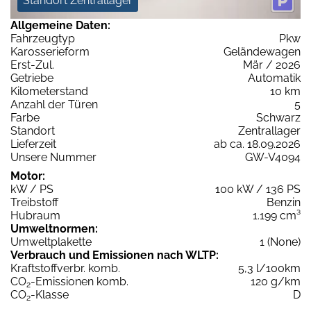
Standort Zentrallager
Allgemeine Daten:
Fahrzeugtyp
Pkw
Karosserieform
Geländewagen
Erst-Zul.
Mär / 2026
Getriebe
Automatik
Kilometerstand
10 km
Anzahl der Türen
5
Farbe
Schwarz
Standort
Zentrallager
Lieferzeit
ab ca. 18.09.2026
Unsere Nummer
GW-V4094
Motor:
kW / PS
100 kW / 136 PS
Treibstoff
Benzin
Hubraum
1.199 cm³
Umweltnormen:
Umweltplakette
1 (None)
Verbrauch und Emissionen nach WLTP:
Kraftstoffverbr. komb.
5,3 l/100km
CO
-Emissionen komb.
120 g/km
2
CO
-Klasse
D
2