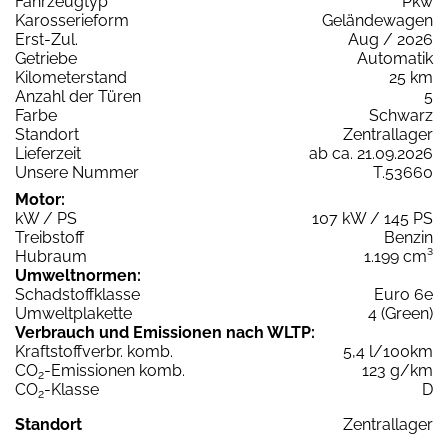
Fahrzeugtyp
Pkw
Karosserieform
Geländewagen
Erst-Zul.
Aug / 2026
Getriebe
Automatik
Kilometerstand
25 km
Anzahl der Türen
5
Farbe
Schwarz
Standort
Zentrallager
Lieferzeit
ab ca. 21.09.2026
Unsere Nummer
T.53660
Motor:
kW / PS
107 kW / 145 PS
Treibstoff
Benzin
Hubraum
1.199 cm³
Umweltnormen:
Schadstoffklasse
Euro 6e
Umweltplakette
4 (Green)
Verbrauch und Emissionen nach WLTP:
Kraftstoffverbr. komb.
5,4 l/100km
CO
-Emissionen komb.
123 g/km
2
CO
-Klasse
D
2
Standort
Zentrallager