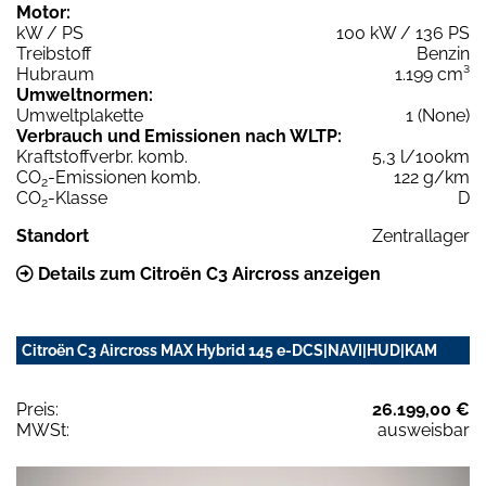
Motor:
kW / PS
100 kW / 136 PS
Treibstoff
Benzin
Hubraum
1.199 cm³
Umweltnormen:
Umweltplakette
1 (None)
Verbrauch und Emissionen nach WLTP:
Kraftstoffverbr. komb.
5,3 l/100km
CO
-Emissionen komb.
122 g/km
2
CO
-Klasse
D
2
Standort
Zentrallager
Details zum Citroën C3 Aircross anzeigen
Citroën C3 Aircross MAX Hybrid 145 e-DCS|NAVI|HUD|KAM
Preis:
26.199,00 €
MWSt:
ausweisbar