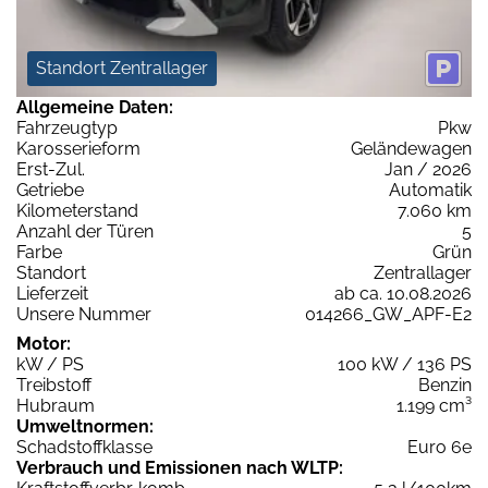
Standort Zentrallager
Allgemeine Daten:
Fahrzeugtyp
Pkw
Karosserieform
Geländewagen
Erst-Zul.
Jan / 2026
Getriebe
Automatik
Kilometerstand
7.060 km
Anzahl der Türen
5
Farbe
Grün
Standort
Zentrallager
Lieferzeit
ab ca. 10.08.2026
Unsere Nummer
014266_GW_APF-E2
Motor:
kW / PS
100 kW / 136 PS
Treibstoff
Benzin
Hubraum
1.199 cm³
Umweltnormen:
Schadstoffklasse
Euro 6e
Verbrauch und Emissionen nach WLTP: