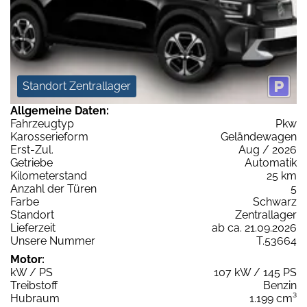
Standort Zentrallager
Allgemeine Daten:
Fahrzeugtyp
Pkw
Karosserieform
Geländewagen
Erst-Zul.
Aug / 2026
Getriebe
Automatik
Kilometerstand
25 km
Anzahl der Türen
5
Farbe
Schwarz
Standort
Zentrallager
Lieferzeit
ab ca. 21.09.2026
Unsere Nummer
T.53664
Motor:
kW / PS
107 kW / 145 PS
Treibstoff
Benzin
Hubraum
1.199 cm³