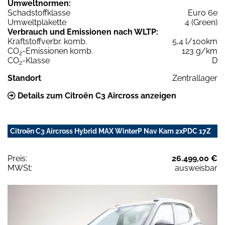
Umweltnormen:
Schadstoffklasse
Euro 6e
Umweltplakette
4 (Green)
Verbrauch und Emissionen nach WLTP:
Kraftstoffverbr. komb.
5,4 l/100km
CO
-Emissionen komb.
123 g/km
2
CO
-Klasse
D
2
Standort
Zentrallager
Details zum Citroën C3 Aircross anzeigen
Citroën C3 Aircross Hybrid MAX WinterP Nav Kam 2xPDC 17Z
Preis:
26.499,00 €
MWSt:
ausweisbar