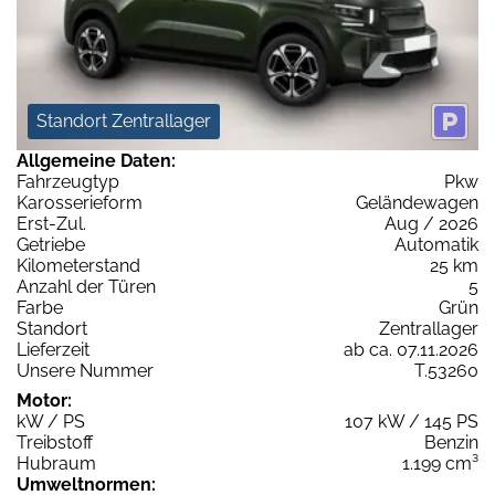
Standort Zentrallager
Allgemeine Daten:
Fahrzeugtyp
Pkw
Karosserieform
Geländewagen
Erst-Zul.
Aug / 2026
Getriebe
Automatik
Kilometerstand
25 km
Anzahl der Türen
5
Farbe
Grün
Standort
Zentrallager
Lieferzeit
ab ca. 07.11.2026
Unsere Nummer
T.53260
Motor:
kW / PS
107 kW / 145 PS
Treibstoff
Benzin
Hubraum
1.199 cm³
Umweltnormen: