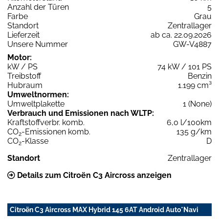
Anzahl der Türen
5
Farbe
Grau
Standort
Zentrallager
Lieferzeit
ab ca. 22.09.2026
Unsere Nummer
GW-V4887
Motor:
kW / PS
74 kW / 101 PS
Treibstoff
Benzin
Hubraum
1.199 cm³
Umweltnormen:
Umweltplakette
1 (None)
Verbrauch und Emissionen nach WLTP:
Kraftstoffverbr. komb.
6,0 l/100km
CO
-Emissionen komb.
135 g/km
2
CO
-Klasse
D
2
Standort
Zentrallager
Details zum Citroën C3 Aircross anzeigen
Citroën C3 Aircross MAX Hybrid 145 6AT Android Auto*Navi