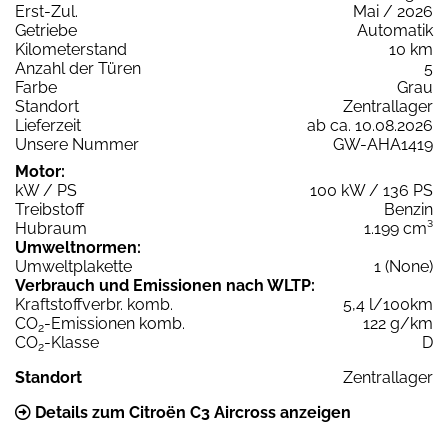
Erst-Zul.
Mai / 2026
Getriebe
Automatik
Kilometerstand
10 km
Anzahl der Türen
5
Farbe
Grau
Standort
Zentrallager
Lieferzeit
ab ca. 10.08.2026
Unsere Nummer
GW-AHA1419
Motor:
kW / PS
100 kW / 136 PS
Treibstoff
Benzin
Hubraum
1.199 cm³
Umweltnormen:
Umweltplakette
1 (None)
Verbrauch und Emissionen nach WLTP:
Kraftstoffverbr. komb.
5,4 l/100km
CO
-Emissionen komb.
122 g/km
2
CO
-Klasse
D
2
Standort
Zentrallager
Details zum Citroën C3 Aircross anzeigen