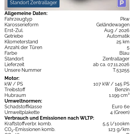
Standort Zentrallager
Allgemeine Daten:
Fahrzeugtyp
Pkw
Karosserieform
Geländewagen
Erst-Zul.
Aug / 2026
Getriebe
Automatik
Kilometerstand
25 km
Anzahl der Türen
5
Farbe
Blau
Standort
Zentrallager
Lieferzeit
ab ca. 07.11.2026
Unsere Nummer
T.53255
Motor:
kW / PS
107 kW / 145 PS
Treibstoff
Benzin
Hubraum
1.199 cm³
Umweltnormen:
Schadstoffklasse
Euro 6e
Umweltplakette
4 (Green)
Verbrauch und Emissionen nach WLTP:
Kraftstoffverbr. komb.
5,5 l/100km
CO
-Emissionen komb.
123 g/km
2