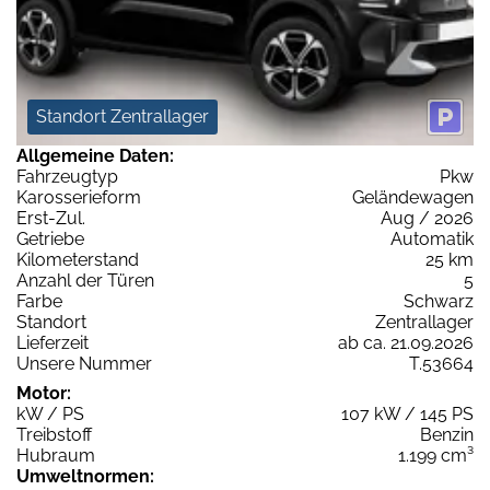
Standort Zentrallager
Allgemeine Daten:
Fahrzeugtyp
Pkw
Karosserieform
Geländewagen
Erst-Zul.
Aug / 2026
Getriebe
Automatik
Kilometerstand
25 km
Anzahl der Türen
5
Farbe
Schwarz
Standort
Zentrallager
Lieferzeit
ab ca. 21.09.2026
Unsere Nummer
T.53664
Motor:
kW / PS
107 kW / 145 PS
Treibstoff
Benzin
Hubraum
1.199 cm³
Umweltnormen: