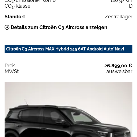
CO
-Emissionen komb.
120 g/km
2
CO
-Klasse
D
2
Standort
Zentrallager
Details zum Citroën C3 Aircross anzeigen
Citroën C3 Aircross MAX Hybrid 145 6AT Android Auto*Navi
Preis:
26.899,00 €
MWSt:
ausweisbar