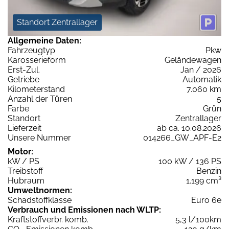
Standort Zentrallager
Allgemeine Daten:
Fahrzeugtyp
Pkw
Karosserieform
Geländewagen
Erst-Zul.
Jan / 2026
Getriebe
Automatik
Kilometerstand
7.060 km
Anzahl der Türen
5
Farbe
Grün
Standort
Zentrallager
Lieferzeit
ab ca. 10.08.2026
Unsere Nummer
014266_GW_APF-E2
Motor:
kW / PS
100 kW / 136 PS
Treibstoff
Benzin
Hubraum
1.199 cm³
Umweltnormen:
Schadstoffklasse
Euro 6e
Verbrauch und Emissionen nach WLTP:
Kraftstoffverbr. komb.
5,3 l/100km