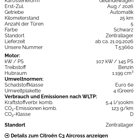
Karosserieform
Geländewagen
Erst-Zul.
Aug / 2026
Getriebe
Automatik
Kilometerstand
25 km
Anzahl der Türen
5
Farbe
Schwarz
Standort
Zentrallager
Lieferzeit
ab ca. 21.09.2026
Unsere Nummer
T.53660
Motor:
kW / PS
107 kW / 145 PS
Treibstoff
Benzin
Hubraum
1.199 cm³
Umweltnormen:
Schadstoffklasse
Euro 6e
Umweltplakette
4 (Green)
Verbrauch und Emissionen nach WLTP:
Kraftstoffverbr. komb.
5,4 l/100km
CO
-Emissionen komb.
123 g/km
2
CO
-Klasse
D
2
Standort
Zentrallager
Details zum Citroën C3 Aircross anzeigen