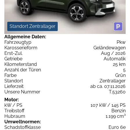
Standort Zentrallager
Allgemeine Daten:
Fahrzeugtyp
Pkw
Karosserieform
Geländewagen
Erst-Zul.
Aug / 2026
Getriebe
Automatik
Kilometerstand
25 km
Anzahl der Türen
5
Farbe
Grün
Standort
Zentrallager
Lieferzeit
ab ca. 07.11.2026
Unsere Nummer
T.53260
Motor:
kW / PS
107 kW / 145 PS
Treibstoff
Benzin
Hubraum
1.199 cm³
Umweltnormen:
Schadstoffklasse
Euro 6e