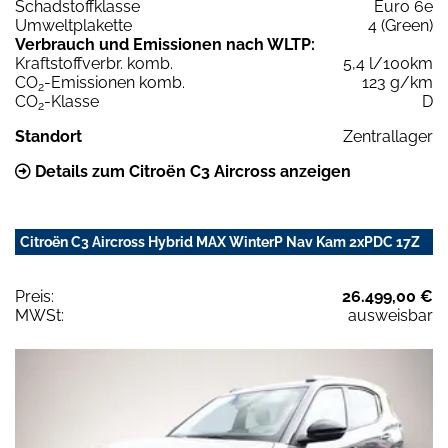
Schadstoffklasse
Euro 6e
Umweltplakette
4 (Green)
Verbrauch und Emissionen nach WLTP:
Kraftstoffverbr. komb.
5,4 l/100km
CO
-Emissionen komb.
123 g/km
2
CO
-Klasse
D
2
Standort
Zentrallager
Details zum Citroën C3 Aircross anzeigen
Citroën C3 Aircross Hybrid MAX WinterP Nav Kam 2xPDC 17Z
Preis:
26.499,00 €
MWSt:
ausweisbar