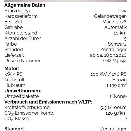
Allgemeine Daten:
Fahrzeugtyp
Pkw
Karosserieform
Geländewagen
Erst-Zul.
Mär / 2026
Getriebe
Automatik
Kilometerstand
10 km
Anzahl der Türen
5
Farbe
Schwarz
Standort
Zentrallager
Lieferzeit
ab ca. 18.09.2026
Unsere Nummer
GW-V4094
Motor:
kW / PS
100 kW / 136 PS
Treibstoff
Benzin
Hubraum
1.199 cm³
Umweltnormen:
Umweltplakette
1 (None)
Verbrauch und Emissionen nach WLTP:
Kraftstoffverbr. komb.
5,3 l/100km
CO
-Emissionen komb.
120 g/km
2
CO
-Klasse
D
2
Standort
Zentrallager