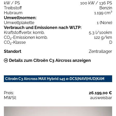
kW / PS
100 kW / 136 PS
Treibstoff
Benzin
Hubraum
1.199 cm³
Umweltnormen:
Umweltplakette
1 (None)
Verbrauch und Emissionen nach WLTP:
Kraftstoffverbr. komb.
5,3 l/100km
CO
-Emissionen komb.
122 g/km
2
CO
-Klasse
D
2
Standort
Zentrallager
Details zum Citroën C3 Aircross anzeigen
Citroën C3 Aircross MAX Hybrid 145 e-DCS|NAVI|HUD|KAM
Preis:
26.199,00 €
MWSt:
ausweisbar