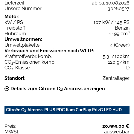
Lieferzeit
ab ca. 10.08.2026
Unsere Nummer
30260527
Motor:
kW / PS
107 kW / 145 PS
Treibstoff
Benzin
Hubraum
1.199 cm³
Umweltnormen:
Umweltplakette
4 (Green)
Verbrauch und Emissionen nach WLTP:
Kraftstoffverbr. komb.
5,3 l/100km
CO
-Emissionen komb.
120 g/km
2
CO
-Klasse
D
2
Standort
Zentrallager
Details zum Citroën C3 Aircross anzeigen
Citroën C3 Aircross PLUS PDC Kam CarPlay PrivG LED HUD
Preis:
20.999,00 €
MWSt:
ausweisbar