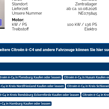
Standort
Zentrallager
Lieferzeit
ab ca. 10.08.2026
Unsere Nummer
NE075845
Motor:
kW / PS
100 kW / 136 PS
Treibstoff
Elektro
itere Citroën ë-C4 und andere Fahrzeuge können Sie hier s
itroën ë-C4 in Flensburg Kaufen oder leasen
Citroën ë-C4 in Husum Kaufen o
ë-C4 in Kreis Nordfriesland Kaufen oder leasen
Citroën ë-C4 in Kreis Schles
 ë-C4 in Kreis Rendsburg Eckernförde Kaufen oder leasen
Citroën ë-C4 in Kr
ë-C4 in Hamburg Kaufen oder leasen