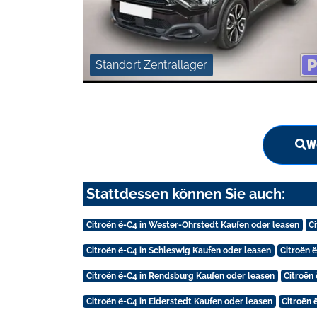
Standort Zentrallager
We
Stattdessen können Sie auch:
Citroën ë-C4 in Wester-Ohrstedt Kaufen oder leasen
C
Citroën ë-C4 in Schleswig Kaufen oder leasen
Citroën 
Citroën ë-C4 in Rendsburg Kaufen oder leasen
Citroën
Citroën ë-C4 in Eiderstedt Kaufen oder leasen
Citroën 