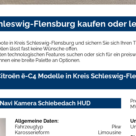
chleswig-Flensburg kaufen oder l
ote in Kreis Schleswig-Flensburg und sichern Sie sich Ihre
len lässt fast keine Wünsche offen.
en technologischen Features suchen oder sich für ein preiswe
hnen eine breite Palette an Optionen.
troën ë-C4 Modelle in Kreis Schleswig-Fle
Pr
z Navi Kamera Schiebedach HUD
M
Allgemeine Daten:
U
Fahrzeugtyp
Pkw
Um
Karosserieform
Limousine