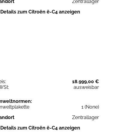
andort
Zentrallager
Details zum Citroën ë-C4 anzeigen
eis:
18.999,00 €
WSt:
ausweisbar
mweltnormen:
weltplakette
1 (None)
andort
Zentrallager
Details zum Citroën ë-C4 anzeigen