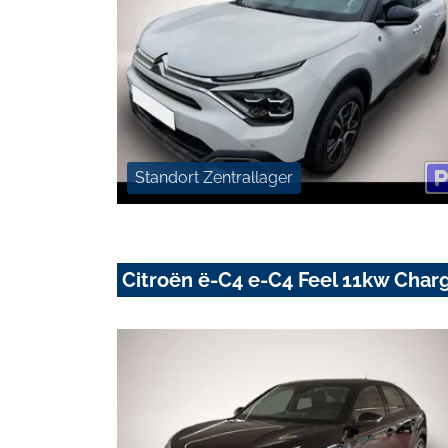
Standort Zentrallager
Citroën ë-C4 e-C4 Feel 11kw Cha