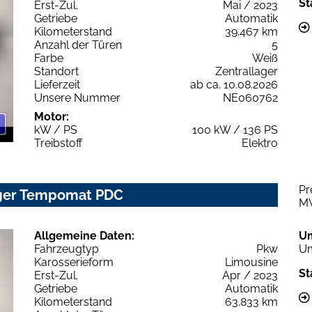
St
Erst-Zul.
Mai / 2023
Getriebe
Automatik
Kilometerstand
39.467 km
Anzahl der Türen
5
Farbe
Weiß
Standort
Zentrallager
Lieferzeit
ab ca. 10.08.2026
Unsere Nummer
NE060762
Motor:
kW / PS
100 kW / 136 PS
Treibstoff
Elektro
Pr
rger Tempomat PDC
M
Allgemeine Daten:
U
Fahrzeugtyp
Pkw
Um
Karosserieform
Limousine
St
Erst-Zul.
Apr / 2023
Getriebe
Automatik
Kilometerstand
63.833 km