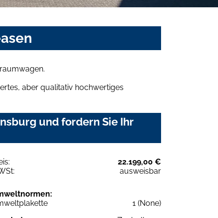
easen
n Traumwagen.
rtes, aber qualitativ hochwertiges
nsburg und fordern Sie Ihr
eis:
22.199,00 €
WSt:
ausweisbar
mweltnormen:
weltplakette
1 (None)