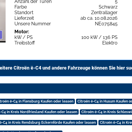
Anzahl der Türen
5
Farbe
Schwarz
Standort
Zentrallager
Lieferzeit
ab ca. 10.08.2026
Unsere Nummer
NE075845
Motor:
kW / PS
100 kW / 136 PS
Treibstoff
Elektro
itere Citroën ë-C4 und andere Fahrzeuge können Sie hier s
itroën ë-C4 in Flensburg Kaufen oder leasen
Citroën ë-C4 in Husum Kaufen o
ë-C4 in Kreis Nordfriesland Kaufen oder leasen
Citroën ë-C4 in Kreis Schles
 ë-C4 in Kreis Rendsburg Eckernförde Kaufen oder leasen
Citroën ë-C4 in Kr