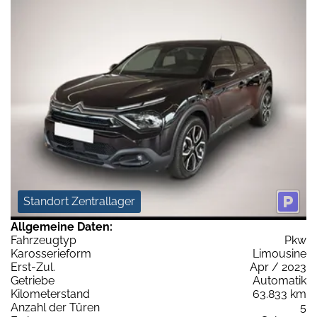
Standort Zentrallager
Allgemeine Daten:
Fahrzeugtyp
Pkw
Karosserieform
Limousine
Erst-Zul.
Apr / 2023
Getriebe
Automatik
Kilometerstand
63.833 km
Anzahl der Türen
5