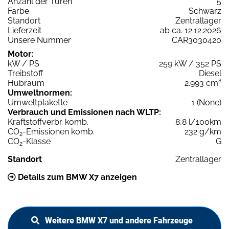
Anzahl der Türen
5
Farbe
Schwarz
Standort
Zentrallager
Lieferzeit
ab ca. 12.12.2026
Unsere Nummer
CAR3030420
Motor:
kW / PS
259 kW / 352 PS
Treibstoff
Diesel
Hubraum
2.993 cm³
Umweltnormen:
Umweltplakette
1 (None)
Verbrauch und Emissionen nach WLTP:
Kraftstoffverbr. komb.
8,8 l/100km
CO
-Emissionen komb.
232 g/km
2
CO
-Klasse
G
2
Standort
Zentrallager
Details zum BMW X7 anzeigen
Weitere BMW X7 und andere Fahrzeuge