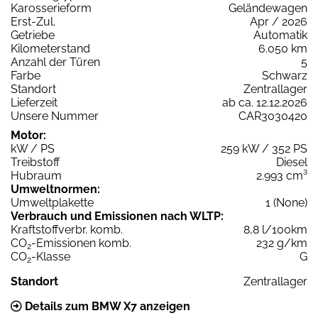
Karosserieform
Geländewagen
Erst-Zul.
Apr / 2026
Getriebe
Automatik
Kilometerstand
6.050 km
Anzahl der Türen
5
Farbe
Schwarz
Standort
Zentrallager
Lieferzeit
ab ca. 12.12.2026
Unsere Nummer
CAR3030420
Motor:
kW / PS
259 kW / 352 PS
Treibstoff
Diesel
Hubraum
2.993 cm³
Umweltnormen:
Umweltplakette
1 (None)
Verbrauch und Emissionen nach WLTP:
Kraftstoffverbr. komb.
8,8 l/100km
CO
-Emissionen komb.
232 g/km
2
CO
-Klasse
G
2
Standort
Zentrallager
Details zum BMW X7 anzeigen