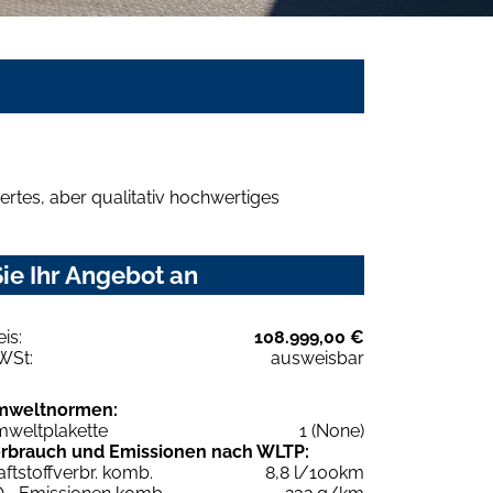
rtes, aber qualitativ hochwertiges
ie Ihr Angebot an
eis:
108.999,00 €
WSt:
ausweisbar
mweltnormen:
weltplakette
1 (None)
rbrauch und Emissionen nach WLTP:
aftstoffverbr. komb.
8,8 l/100km