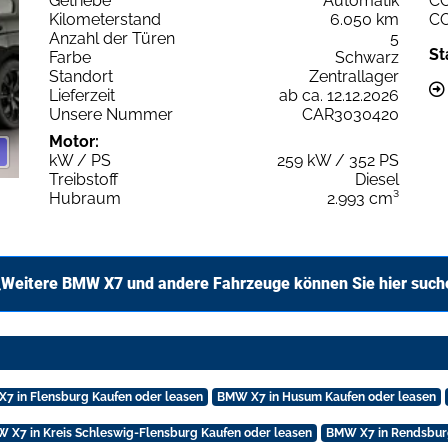
Getriebe
Automatik
C
Kilometerstand
6.050 km
C
Anzahl der Türen
5
St
Farbe
Schwarz
Standort
Zentrallager
Lieferzeit
ab ca. 12.12.2026
Unsere Nummer
CAR3030420
Motor:
kW / PS
259 kW / 352 PS
Treibstoff
Diesel
Hubraum
2.993 cm³
Weitere BMW X7 und andere Fahrzeuge können Sie hier such
7 in Flensburg Kaufen oder leasen
BMW X7 in Husum Kaufen oder leasen
 X7 in Kreis Schleswig-Flensburg Kaufen oder leasen
BMW X7 in Rendsburg