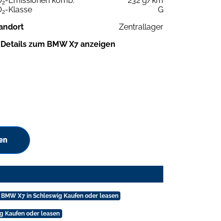
O
-Emissionen komb.
232 g/km
2
O
-Klasse
G
2
andort
Zentrallager
Details zum BMW X7 anzeigen
en
BMW X7 in Schleswig Kaufen oder leasen
 Kaufen oder leasen