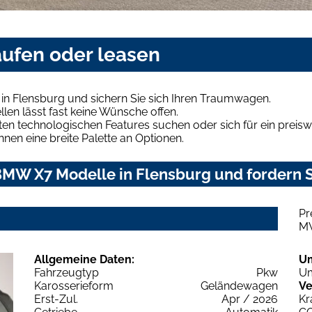
ufen oder leasen
n Flensburg und sichern Sie sich Ihren Traumwagen.
len lässt fast keine Wünsche offen.
en technologischen Features suchen oder sich für ein preiswe
hnen eine breite Palette an Optionen.
MW X7 Modelle in Flensburg und fordern S
Pr
M
Allgemeine Daten:
U
Fahrzeugtyp
Pkw
Um
Karosserieform
Geländewagen
Ve
Erst-Zul.
Apr / 2026
Kr