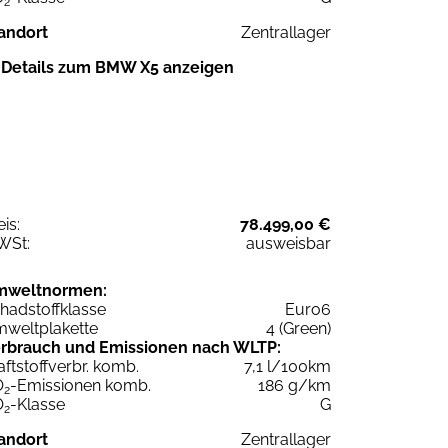
2
andort
Zentrallager
Details zum BMW X5 anzeigen
eis:
78.499,00 €
WSt:
ausweisbar
mweltnormen:
hadstoffklasse
Euro6
weltplakette
4 (Green)
rbrauch und Emissionen nach WLTP:
aftstoffverbr. komb.
7,1 l/100km
O
-Emissionen komb.
186 g/km
2
O
-Klasse
G
2
andort
Zentrallager