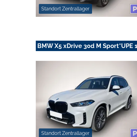
Standort Zentrallager
BMW X5 xDrive 30d M Sport*UPE 
Standort Zentrallager