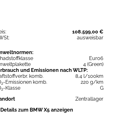
eis:
108.599,00 €
WSt:
ausweisbar
mweltnormen:
hadstoffklasse
Euro6
weltplakette
4 (Green)
rbrauch und Emissionen nach WLTP:
aftstoffverbr. komb.
8,4 l/100km
O
-Emissionen komb.
220 g/km
2
O
-Klasse
G
2
andort
Zentrallager
Details zum BMW X5 anzeigen