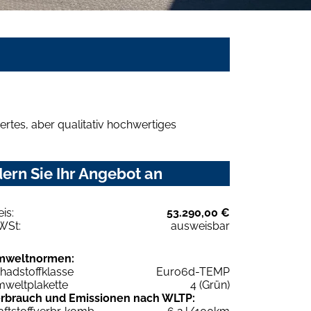
rtes, aber qualitativ hochwertiges
ern Sie Ihr Angebot an
eis:
53.290,00 €
WSt:
ausweisbar
mweltnormen:
hadstoffklasse
Euro6d-TEMP
weltplakette
4 (Grün)
rbrauch und Emissionen nach WLTP: