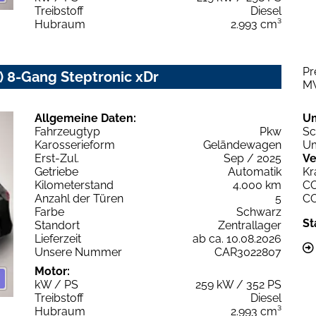
Treibstoff
Diesel
Hubraum
2.993 cm³
Pr
 8-Gang Steptronic xDr
M
Allgemeine Daten:
U
Fahrzeugtyp
Pkw
Sc
Karosserieform
Geländewagen
Um
Erst-Zul.
Sep / 2025
Ve
Getriebe
Automatik
Kr
Kilometerstand
4.000 km
C
Anzahl der Türen
5
C
Farbe
Schwarz
St
Standort
Zentrallager
Lieferzeit
ab ca. 10.08.2026
Unsere Nummer
CAR3022807
Motor:
kW / PS
259 kW / 352 PS
Treibstoff
Diesel
Hubraum
2.993 cm³