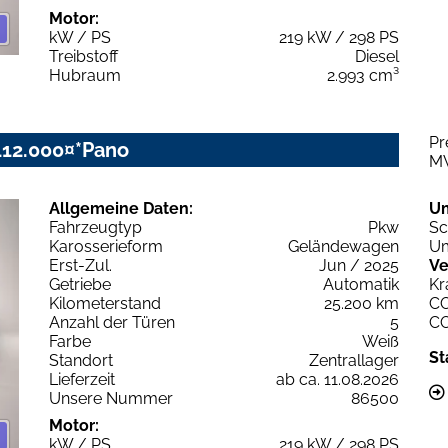
Motor:
kW / PS
219 kW / 298 PS
Treibstoff
Diesel
Hubraum
2.993 cm³
Pr
112.000¤*Pano
M
Allgemeine Daten:
U
Fahrzeugtyp
Pkw
Sc
Karosserieform
Geländewagen
Um
Erst-Zul.
Jun / 2025
Ve
Getriebe
Automatik
Kr
Kilometerstand
25.200 km
C
Anzahl der Türen
5
C
Farbe
Weiß
St
Standort
Zentrallager
Lieferzeit
ab ca. 11.08.2026
Unsere Nummer
86500
Motor:
kW / PS
219 kW / 298 PS