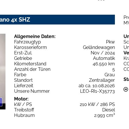
Pr
ano 4x SHZ
M
Allgemeine Daten:
U
Fahrzeugtyp
Pkw
Sc
Karosserieform
Geländewagen
Um
Erst-Zul.
Nov / 2024
Ve
Getriebe
Automatik
Kr
Kilometerstand
46.550 km
C
Anzahl der Türen
5
C
Farbe
Grau
St
Standort
Zentrallager
Lieferzeit
ab ca. 10.08.2026
Unsere Nummer
LEO-RI1-X35773
Motor:
kW / PS
210 kW / 286 PS
Treibstoff
Diesel
Hubraum
2.993 cm³