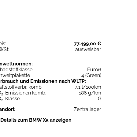
eis:
77.499,00 €
WSt:
ausweisbar
mweltnormen:
hadstoffklasse
Euro6
weltplakette
4 (Green)
rbrauch und Emissionen nach WLTP:
aftstoffverbr. komb.
7,1 l/100km
O
-Emissionen komb.
186 g/km
2
O
-Klasse
G
2
andort
Zentrallager
Details zum BMW X5 anzeigen