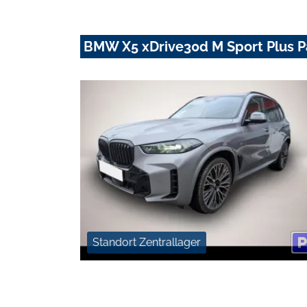
BMW X5 xDrive30d M Sport Plus P
Standort Zentrallager