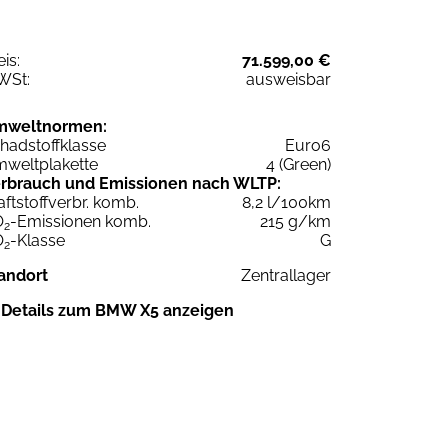
eis:
71.599,00 €
WSt:
ausweisbar
mweltnormen:
hadstoffklasse
Euro6
weltplakette
4 (Green)
rbrauch und Emissionen nach WLTP:
aftstoffverbr. komb.
8,2 l/100km
O
-Emissionen komb.
215 g/km
2
O
-Klasse
G
2
andort
Zentrallager
Details zum BMW X5 anzeigen