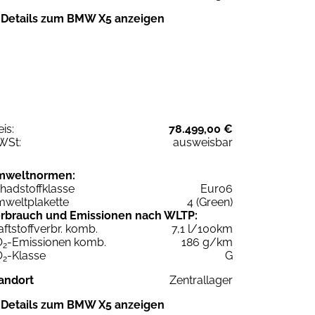
Details zum BMW X5 anzeigen
eis:
78.499,00 €
WSt:
ausweisbar
mweltnormen:
hadstoffklasse
Euro6
weltplakette
4 (Green)
rbrauch und Emissionen nach WLTP:
aftstoffverbr. komb.
7,1 l/100km
O
-Emissionen komb.
186 g/km
2
O
-Klasse
G
2
andort
Zentrallager
Details zum BMW X5 anzeigen