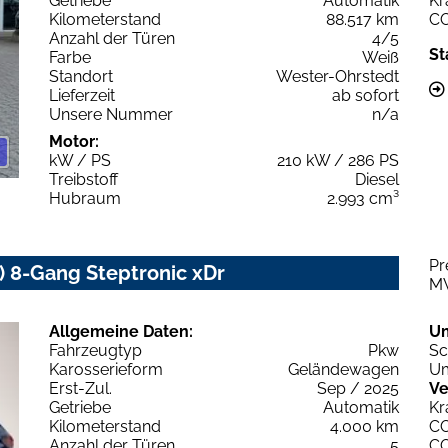
Getriebe
Automatik
Kr
Kilometerstand
88.517 km
C
Anzahl der Türen
4/5
St
Farbe
Weiß
Standort
Wester-Ohrstedt
Lieferzeit
ab sofort
Unsere Nummer
n/a
Motor:
kW / PS
210 kW / 286 PS
Treibstoff
Diesel
Hubraum
2.993 cm³
Pr
 8-Gang Steptronic xDr
M
Allgemeine Daten:
U
Fahrzeugtyp
Pkw
Sc
Karosserieform
Geländewagen
Um
Erst-Zul.
Sep / 2025
Ve
Getriebe
Automatik
Kr
Kilometerstand
4.000 km
C
Anzahl der Türen
5
C