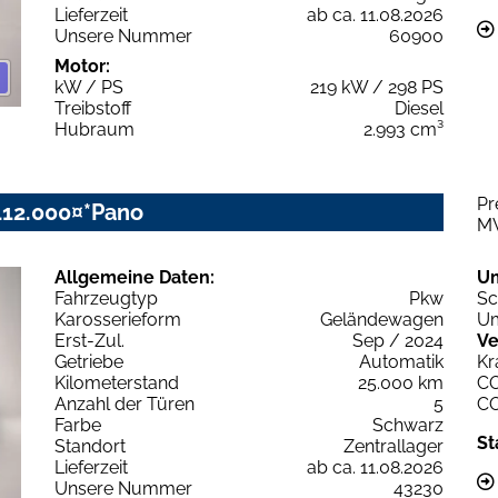
Lieferzeit
ab ca. 11.08.2026
Unsere Nummer
60900
Motor:
kW / PS
219 kW / 298 PS
Treibstoff
Diesel
Hubraum
2.993 cm³
Pr
112.000¤*Pano
M
Allgemeine Daten:
U
Fahrzeugtyp
Pkw
Sc
Karosserieform
Geländewagen
Um
Erst-Zul.
Sep / 2024
Ve
Getriebe
Automatik
Kr
Kilometerstand
25.000 km
C
Anzahl der Türen
5
C
Farbe
Schwarz
St
Standort
Zentrallager
Lieferzeit
ab ca. 11.08.2026
Unsere Nummer
43230