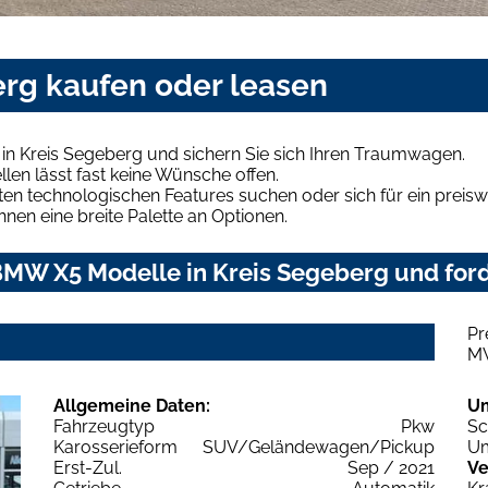
rg kaufen oder leasen
n Kreis Segeberg und sichern Sie sich Ihren Traumwagen.
len lässt fast keine Wünsche offen.
en technologischen Features suchen oder sich für ein preiswe
hnen eine breite Palette an Optionen.
MW X5 Modelle in Kreis Segeberg und ford
Pr
M
Allgemeine Daten:
U
Fahrzeugtyp
Pkw
Sc
Karosserieform
SUV/Geländewagen/Pickup
Um
Erst-Zul.
Sep / 2021
Ve