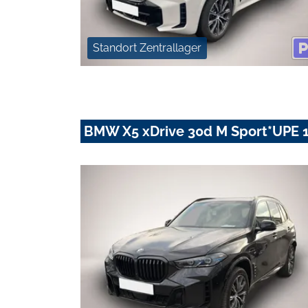
Standort Zentrallager
BMW X5 xDrive 30d M Sport*UPE 