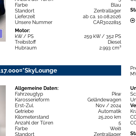
Farbe
Blau
St
Standort
Zentrallager
Lieferzeit
ab ca. 10.08.2026
Unsere Nummer
CAR3022815
Motor:
kW / PS
259 kW / 352 PS
Treibstoff
Diesel
Hubraum
2.993 cm³
Pr
117.000¤*SkyLounge
M
Allgemeine Daten:
U
Fahrzeugtyp
Pkw
Sc
Karosserieform
Geländewagen
Um
Erst-Zul.
Nov / 2024
Ve
Getriebe
Automatik
Kr
Kilometerstand
25.200 km
C
Anzahl der Türen
5
C
Farbe
Weiß
St
Standort
Zentrallager