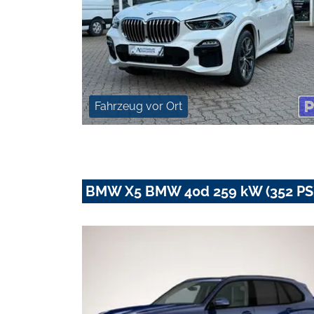
Fahrzeug vor Ort
BMW X5 BMW 40d 259 kW (352 PS)