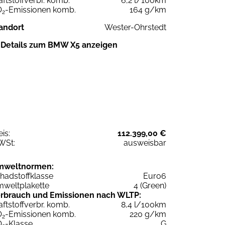
aftstoffverbr. komb.
6,2 l/100km
O
-Emissionen komb.
164 g/km
2
andort
Wester-Ohrstedt
Details zum BMW X5 anzeigen
eis:
112.399,00 €
WSt:
ausweisbar
mweltnormen:
hadstoffklasse
Euro6
weltplakette
4 (Green)
rbrauch und Emissionen nach WLTP:
aftstoffverbr. komb.
8,4 l/100km
O
-Emissionen komb.
220 g/km
2
O
-Klasse
G