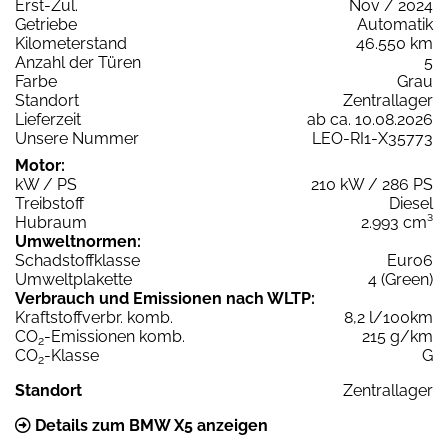
Erst-Zul.
Nov / 2024
Getriebe
Automatik
Kilometerstand
46.550 km
Anzahl der Türen
5
Farbe
Grau
Standort
Zentrallager
Lieferzeit
ab ca. 10.08.2026
Unsere Nummer
LEO-RI1-X35773
Motor:
kW / PS
210 kW / 286 PS
Treibstoff
Diesel
Hubraum
2.993 cm³
Umweltnormen:
Schadstoffklasse
Euro6
Umweltplakette
4 (Green)
Verbrauch und Emissionen nach WLTP:
Kraftstoffverbr. komb.
8,2 l/100km
CO
-Emissionen komb.
215 g/km
2
CO
-Klasse
G
2
Standort
Zentrallager
Details zum BMW X5 anzeigen