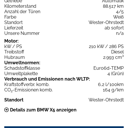
Getriebe
Automatik
Kilometerstand
88.517 km
Anzahl der Türen
4/5
Farbe
Weiß
Standort
Wester-Ohrstedt
Lieferzeit
ab sofort
Unsere Nummer
n/a
Motor:
kW / PS
210 kW / 286 PS
Treibstoff
Diesel
Hubraum
2.993 cm³
Umweltnormen:
Schadstoffklasse
Euro6d-TEMP
Umweltplakette
4 (Grün)
Verbrauch und Emissionen nach WLTP:
Kraftstoffverbr. komb.
6,2 l/100km
CO
-Emissionen komb.
164 g/km
2
Standort
Wester-Ohrstedt
Details zum BMW X5 anzeigen