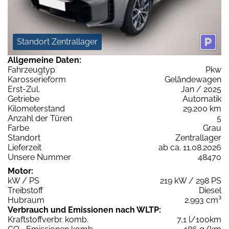
Standort Zentrallager
Allgemeine Daten:
Fahrzeugtyp
Pkw
Karosserieform
Geländewagen
Erst-Zul.
Jan / 2025
Getriebe
Automatik
Kilometerstand
29.200 km
Anzahl der Türen
5
Farbe
Grau
Standort
Zentrallager
Lieferzeit
ab ca. 11.08.2026
Unsere Nummer
48470
Motor:
kW / PS
219 kW / 298 PS
Treibstoff
Diesel
Hubraum
2.993 cm³
Verbrauch und Emissionen nach WLTP:
Kraftstoffverbr. komb.
7,1 l/100km