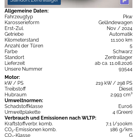
Allgemeine Daten:
Fahrzeugtyp
Pkw
Karosserieform
Geländewagen
Erst-Zul.
Nov / 2024
Getriebe
Automatik
Kilometerstand
11.100 km
Anzahl der Türen
5
Farbe
Schwarz
Standort
Zentrallager
Lieferzeit
ab ca. 11.08.2026
Unsere Nummer
93544
Motor:
kW / PS
219 kW / 298 PS
Treibstoff
Diesel
Hubraum
2.993 cm³
Umweltnormen:
Schadstoffklasse
Euro6
Umweltplakette
4 (Green)
Verbrauch und Emissionen nach WLTP:
Kraftstoffverbr. komb.
7,1 l/100km
CO
-Emissionen komb.
186 g/km
2
CO
-Klasse
G
2