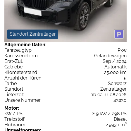
Standort Zentrallager
Allgemeine Daten:
Fahrzeugtyp
Pkw
Karosserieform
Geländewagen
Erst-Zul.
Sep / 2024
Getriebe
Automatik
Kilometerstand
25.000 km
Anzahl der Türen
5
Farbe
Schwarz
Standort
Zentrallager
Lieferzeit
ab ca. 11.08.2026
Unsere Nummer
43230
Motor:
kW / PS
219 kW / 298 PS
Treibstoff
Diesel
Hubraum
2.993 cm³
Umweltnormen: