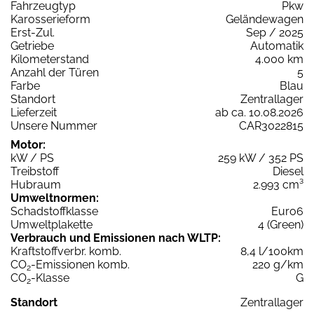
Fahrzeugtyp
Pkw
Karosserieform
Geländewagen
Erst-Zul.
Sep / 2025
Getriebe
Automatik
Kilometerstand
4.000 km
Anzahl der Türen
5
Farbe
Blau
Standort
Zentrallager
Lieferzeit
ab ca. 10.08.2026
Unsere Nummer
CAR3022815
Motor:
kW / PS
259 kW / 352 PS
Treibstoff
Diesel
Hubraum
2.993 cm³
Umweltnormen:
Schadstoffklasse
Euro6
Umweltplakette
4 (Green)
Verbrauch und Emissionen nach WLTP:
Kraftstoffverbr. komb.
8,4 l/100km
CO
-Emissionen komb.
220 g/km
2
CO
-Klasse
G
2
Standort
Zentrallager