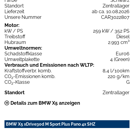
Farbe
Schwarz
Standort
Zentrallager
Lieferzeit
ab ca. 10.08.2026
Unsere Nummer
CAR3022807
Motor:
kW / PS
259 kW / 352 PS
Treibstoff
Diesel
Hubraum
2.993 cm³
Umweltnormen:
Schadstoffklasse
Euro6
Umweltplakette
4 (Green)
Verbrauch und Emissionen nach WLTP:
Kraftstoffverbr. komb.
8,4 l/100km
CO
-Emissionen komb.
220 g/km
2
CO
-Klasse
G
2
Standort
Zentrallager
Details zum BMW X5 anzeigen
BMW X5 xDrive30d M Sport Plus Pano 4x SHZ