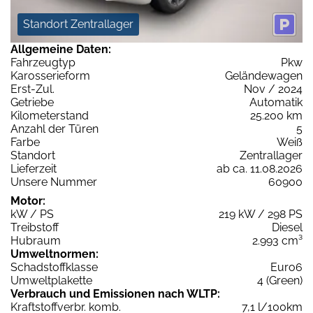
Standort Zentrallager
Allgemeine Daten:
Fahrzeugtyp
Pkw
Karosserieform
Geländewagen
Erst-Zul.
Nov / 2024
Getriebe
Automatik
Kilometerstand
25.200 km
Anzahl der Türen
5
Farbe
Weiß
Standort
Zentrallager
Lieferzeit
ab ca. 11.08.2026
Unsere Nummer
60900
Motor:
kW / PS
219 kW / 298 PS
Treibstoff
Diesel
Hubraum
2.993 cm³
Umweltnormen:
Schadstoffklasse
Euro6
Umweltplakette
4 (Green)
Verbrauch und Emissionen nach WLTP:
Kraftstoffverbr. komb.
7,1 l/100km