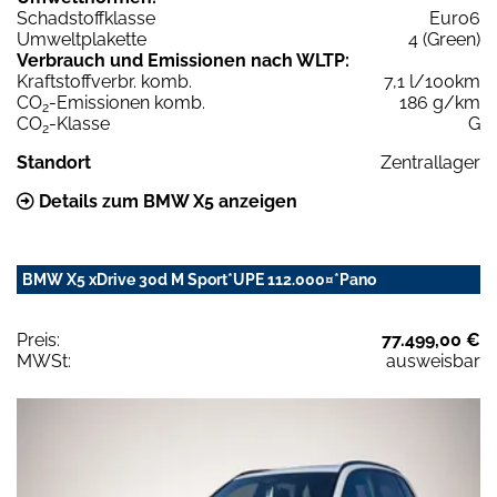
Schadstoffklasse
Euro6
Umweltplakette
4 (Green)
Verbrauch und Emissionen nach WLTP:
Kraftstoffverbr. komb.
7,1 l/100km
CO
-Emissionen komb.
186 g/km
2
CO
-Klasse
G
2
Standort
Zentrallager
Details zum BMW X5 anzeigen
BMW X5 xDrive 30d M Sport*UPE 112.000¤*Pano
Preis:
77.499,00 €
MWSt:
ausweisbar