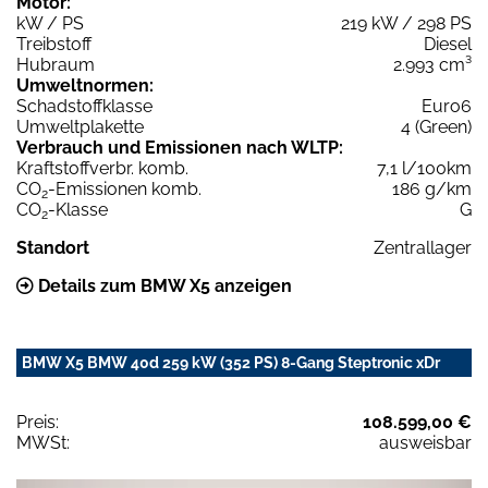
Motor:
kW / PS
219 kW / 298 PS
Treibstoff
Diesel
Hubraum
2.993 cm³
Umweltnormen:
Schadstoffklasse
Euro6
Umweltplakette
4 (Green)
Verbrauch und Emissionen nach WLTP:
Kraftstoffverbr. komb.
7,1 l/100km
CO
-Emissionen komb.
186 g/km
2
CO
-Klasse
G
2
Standort
Zentrallager
Details zum BMW X5 anzeigen
BMW X5 BMW 40d 259 kW (352 PS) 8-Gang Steptronic xDr
Preis:
108.599,00 €
MWSt:
ausweisbar