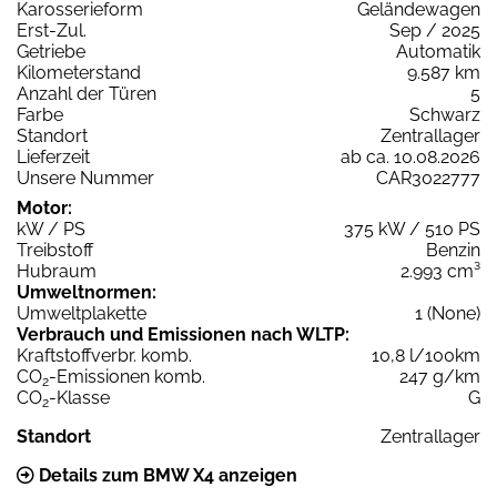
Karosserieform
Geländewagen
Erst-Zul.
Sep / 2025
Getriebe
Automatik
Kilometerstand
9.587 km
Anzahl der Türen
5
Farbe
Schwarz
Standort
Zentrallager
Lieferzeit
ab ca. 10.08.2026
Unsere Nummer
CAR3022777
Motor:
kW / PS
375 kW / 510 PS
Treibstoff
Benzin
Hubraum
2.993 cm³
Umweltnormen:
Umweltplakette
1 (None)
Verbrauch und Emissionen nach WLTP:
Kraftstoffverbr. komb.
10,8 l/100km
CO
-Emissionen komb.
247 g/km
2
CO
-Klasse
G
2
Standort
Zentrallager
Details zum BMW X4 anzeigen