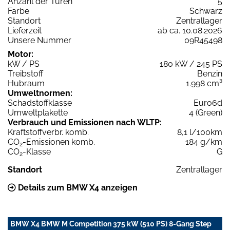
Anzahl der Türen
5
Farbe
Schwarz
Standort
Zentrallager
Lieferzeit
ab ca. 10.08.2026
Unsere Nummer
09R45498
Motor:
kW / PS
180 kW / 245 PS
Treibstoff
Benzin
Hubraum
1.998 cm³
Umweltnormen:
Schadstoffklasse
Euro6d
Umweltplakette
4 (Green)
Verbrauch und Emissionen nach WLTP:
Kraftstoffverbr. komb.
8,1 l/100km
CO
-Emissionen komb.
184 g/km
2
CO
-Klasse
G
2
Standort
Zentrallager
Details zum BMW X4 anzeigen
BMW X4 BMW M Competition 375 kW (510 PS) 8-Gang Step