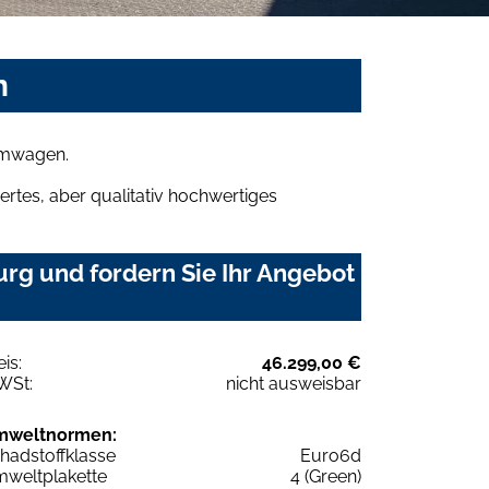
n
aumwagen.
rtes, aber qualitativ hochwertiges
rg und fordern Sie Ihr Angebot
eis:
46.299,00 €
WSt:
nicht ausweisbar
mweltnormen:
hadstoffklasse
Euro6d
weltplakette
4 (Green)