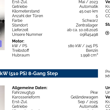
Erst-Zul.
Mai / 2023
Ve
Getriebe
Automatik
Kr
Kilometerstand
45.040 km
C
Anzahl der Türen
5
C
Farbe
Schwarz
St
Standort
Zentrallager
Lieferzeit
ab ca. 10.08.2026
Unsere Nummer
09R45498
Motor:
kW / PS
180 kW / 245 PS
Treibstoff
Benzin
Hubraum
1.998 cm³
Pr
W (510 PS) 8-Gang Step
M
Allgemeine Daten:
U
Fahrzeugtyp
Pkw
Um
Karosserieform
Geländewagen
Ve
Erst-Zul.
Sep / 2025
Kr
Getriebe
Automatik
C