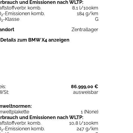
rbrauch und Emissionen nach WLTP:
aftstoffverbr. komb.
8,1 l/100km
O
-Emissionen komb.
184 g/km
2
O
-Klasse
G
2
andort
Zentrallager
Details zum BMW X4 anzeigen
eis:
86.999,00 €
WSt:
ausweisbar
mweltnormen:
weltplakette
1 (None)
rbrauch und Emissionen nach WLTP:
aftstoffverbr. komb.
10,8 l/100km
O
-Emissionen komb.
247 g/km
2