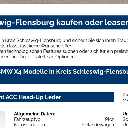
wig-Flensburg kaufen oder lease
n Kreis Schleswig-Flensburg und sichern Sie sich Ihren Tr
len lässt fast keine Wünsche offen.
en technologischen Features suchen oder sich für ein preiswe
hnen eine breite Palette an Optionen.
MW X4 Modelle in Kreis Schleswig-Flensbu
Pr
cht ACC Head-Up Leder
M
Allgemeine Daten:
U
Fahrzeugtyp
Pkw
Sc
Karosserieform
Geländewagen
Um