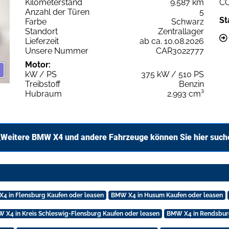
Kilometerstand
9.587 km
C
Anzahl der Türen
5
St
Farbe
Schwarz
Standort
Zentrallager
Lieferzeit
ab ca. 10.08.2026
Unsere Nummer
CAR3022777
Motor:
kW / PS
375 kW / 510 PS
Treibstoff
Benzin
Hubraum
2.993 cm³
Weitere BMW X4 und andere Fahrzeuge können Sie hier such
4 in Flensburg Kaufen oder leasen
BMW X4 in Husum Kaufen oder leasen
 X4 in Kreis Schleswig-Flensburg Kaufen oder leasen
BMW X4 in Rendsburg