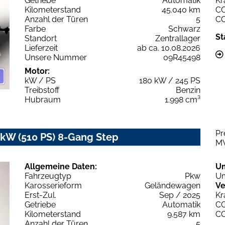
Getriebe
Automatik
Kr
Kilometerstand
45.040 km
C
Anzahl der Türen
5
C
Farbe
Schwarz
St
Standort
Zentrallager
Lieferzeit
ab ca. 10.08.2026
Unsere Nummer
09R45498
Motor:
kW / PS
180 kW / 245 PS
Treibstoff
Benzin
Hubraum
1.998 cm³
Pr
W (510 PS) 8-Gang Step
M
Allgemeine Daten:
U
Fahrzeugtyp
Pkw
Um
Karosserieform
Geländewagen
Ve
Erst-Zul.
Sep / 2025
Kr
Getriebe
Automatik
C
Kilometerstand
9.587 km
C
Anzahl der Türen
5