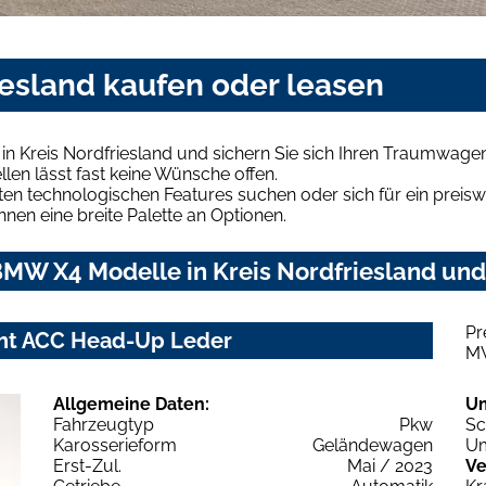
iesland kaufen oder leasen
n Kreis Nordfriesland und sichern Sie sich Ihren Traumwagen
len lässt fast keine Wünsche offen.
en technologischen Features suchen oder sich für ein preiswe
hnen eine breite Palette an Optionen.
MW X4 Modelle in Kreis Nordfriesland und 
Pr
cht ACC Head-Up Leder
M
Allgemeine Daten:
U
Fahrzeugtyp
Pkw
Sc
Karosserieform
Geländewagen
Um
Erst-Zul.
Mai / 2023
Ve