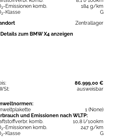
aftstoffverbr. komb.
8,1 l/100km
O
-Emissionen komb.
184 g/km
2
O
-Klasse
G
2
andort
Zentrallager
Details zum BMW X4 anzeigen
eis:
86.999,00 €
WSt:
ausweisbar
mweltnormen:
weltplakette
1 (None)
rbrauch und Emissionen nach WLTP:
aftstoffverbr. komb.
10,8 l/100km
O
-Emissionen komb.
247 g/km
2
O
-Klasse
G
2