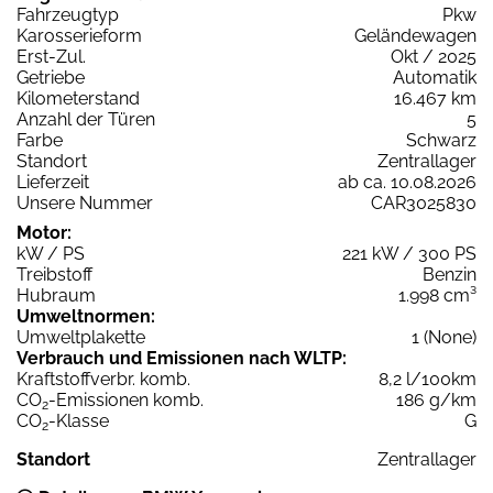
Fahrzeugtyp
Pkw
Karosserieform
Geländewagen
Erst-Zul.
Okt / 2025
Getriebe
Automatik
Kilometerstand
16.467 km
Anzahl der Türen
5
Farbe
Schwarz
Standort
Zentrallager
Lieferzeit
ab ca. 10.08.2026
Unsere Nummer
CAR3025830
Motor:
kW / PS
221 kW / 300 PS
Treibstoff
Benzin
Hubraum
1.998 cm³
Umweltnormen:
Umweltplakette
1 (None)
Verbrauch und Emissionen nach WLTP:
Kraftstoffverbr. komb.
8,2 l/100km
CO
-Emissionen komb.
186 g/km
2
CO
-Klasse
G
2
Standort
Zentrallager