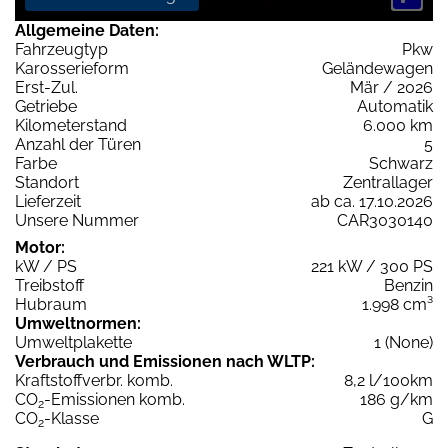
Allgemeine Daten:
Fahrzeugtyp
Pkw
Karosserieform
Geländewagen
Erst-Zul.
Mär / 2026
Getriebe
Automatik
Kilometerstand
6.000 km
Anzahl der Türen
5
Farbe
Schwarz
Standort
Zentrallager
Lieferzeit
ab ca. 17.10.2026
Unsere Nummer
CAR3030140
Motor:
kW / PS
221 kW / 300 PS
Treibstoff
Benzin
Hubraum
1.998 cm³
Umweltnormen:
Umweltplakette
1 (None)
Verbrauch und Emissionen nach WLTP:
Kraftstoffverbr. komb.
8,2 l/100km
CO
-Emissionen komb.
186 g/km
2
CO
-Klasse
G
2