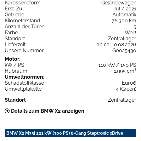
Karosserieform
Geländewagen
Erst-Zul.
Jul / 2021
Getriebe
Automatik
Kilometerstand
76.300 km
Anzahl der Türen
5
Farbe
Weiß
Standort
Zentrallager
Lieferzeit
ab ca. 10.08.2026
Unsere Nummer
G0025430
Motor:
kW / PS
110 kW / 150 PS
Hubraum
1.995 cm³
Umweltnormen:
Schadstoffklasse
Euro6
Umweltplakette
4 (Green)
Standort
Zentrallager
Details zum BMW X2 anzeigen
BMW X2 M35i 221 kW (300 PS) 8-Gang Steptronic xDrive