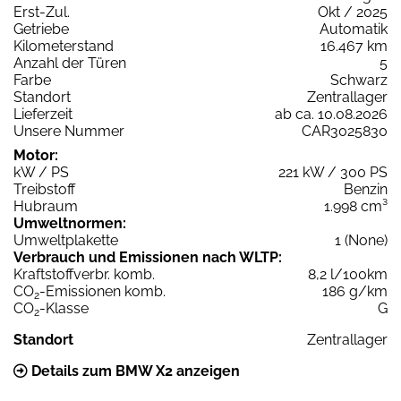
Erst-Zul.
Okt / 2025
Getriebe
Automatik
Kilometerstand
16.467 km
Anzahl der Türen
5
Farbe
Schwarz
Standort
Zentrallager
Lieferzeit
ab ca. 10.08.2026
Unsere Nummer
CAR3025830
Motor:
kW / PS
221 kW / 300 PS
Treibstoff
Benzin
Hubraum
1.998 cm³
Umweltnormen:
Umweltplakette
1 (None)
Verbrauch und Emissionen nach WLTP:
Kraftstoffverbr. komb.
8,2 l/100km
CO
-Emissionen komb.
186 g/km
2
CO
-Klasse
G
2
Standort
Zentrallager
Details zum BMW X2 anzeigen