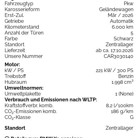
Fahrzeugtyp
Pkw
Karosserieform
Geländewagen
Erst-Zul.
Mär / 2026
Getriebe
Automatik
Kilometerstand
6.000 km
Anzahl der Türen
5
Farbe
Schwarz
Standort
Zentrallager
Lieferzeit
ab ca. 17.10.2026
Unsere Nummer
CAR3030140
Motor:
kW / PS
221 kW / 300 PS
Treibstoff
Benzin
Hubraum
1.998 cm³
Umweltnormen:
Umweltplakette
1 (None)
Verbrauch und Emissionen nach WLTP:
Kraftstoffverbr. komb.
8,2 l/100km
CO
-Emissionen komb.
186 g/km
2
CO
-Klasse
G
2
Standort
Zentrallager