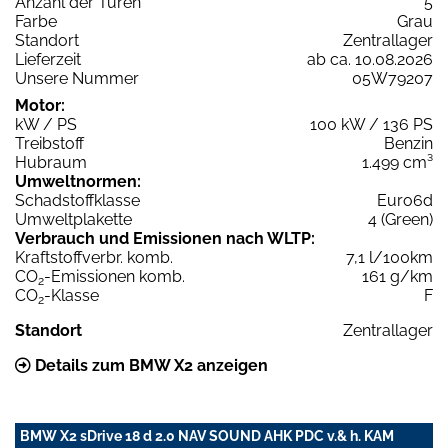
Anzahl der Türen
5
Farbe
Grau
Standort
Zentrallager
Lieferzeit
ab ca. 10.08.2026
Unsere Nummer
05W79207
Motor:
kW / PS
100 kW / 136 PS
Treibstoff
Benzin
Hubraum
1.499 cm³
Umweltnormen:
Schadstoffklasse
Euro6d
Umweltplakette
4 (Green)
Verbrauch und Emissionen nach WLTP:
Kraftstoffverbr. komb.
7,1 l/100km
CO
-Emissionen komb.
161 g/km
2
CO
-Klasse
F
2
Standort
Zentrallager
Details zum BMW X2 anzeigen
BMW X2 sDrive 18 d 2.0 NAV SOUND AHK PDC v.& h. KAM