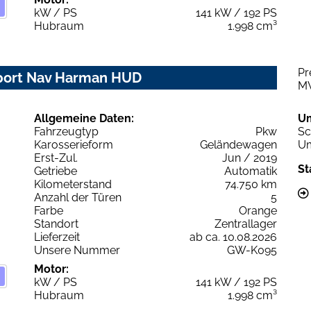
kW / PS
141 kW / 192 PS
Hubraum
1.998 cm³
Pr
Sport Nav Harman HUD
M
Allgemeine Daten:
U
Fahrzeugtyp
Pkw
Sc
Karosserieform
Geländewagen
Um
Erst-Zul.
Jun / 2019
St
Getriebe
Automatik
Kilometerstand
74.750 km
Anzahl der Türen
5
Farbe
Orange
Standort
Zentrallager
Lieferzeit
ab ca. 10.08.2026
Unsere Nummer
GW-K095
Motor:
kW / PS
141 kW / 192 PS
Hubraum
1.998 cm³