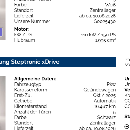
Farbe
Weiß
Standort
Zentrallager
Lieferzeit
ab ca. 10.08.2026
Unsere Nummer
G0025430
Motor:
kW / PS
110 kW / 150 PS
Hubraum
1.995 cm³
Pr
ang Steptronic xDrive
M
Allgemeine Daten:
U
Fahrzeugtyp
Pkw
Um
Karosserieform
Geländewagen
Ve
Erst-Zul.
Okt / 2025
Kr
Getriebe
Automatik
C
Kilometerstand
16.467 km
C
Anzahl der Türen
5
St
Farbe
Schwarz
Standort
Zentrallager
Lieferzeit
ab ca. 10.08.2026