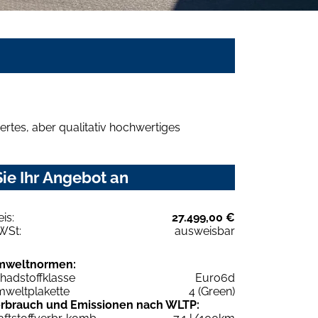
rtes, aber qualitativ hochwertiges
ie Ihr Angebot an
eis:
27.499,00 €
WSt:
ausweisbar
mweltnormen:
hadstoffklasse
Euro6d
weltplakette
4 (Green)
rbrauch und Emissionen nach WLTP: