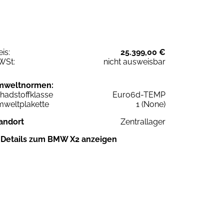
eis:
25.399,00 €
WSt:
nicht ausweisbar
mweltnormen:
hadstoffklasse
Euro6d-TEMP
weltplakette
1 (None)
andort
Zentrallager
Details zum BMW X2 anzeigen