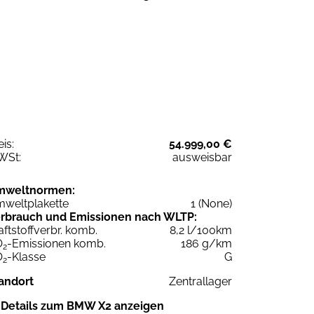
eis:
54.999,00 €
WSt:
ausweisbar
mweltnormen:
weltplakette
1 (None)
rbrauch und Emissionen nach WLTP:
aftstoffverbr. komb.
8,2 l/100km
O
-Emissionen komb.
186 g/km
2
O
-Klasse
G
2
andort
Zentrallager
Details zum BMW X2 anzeigen