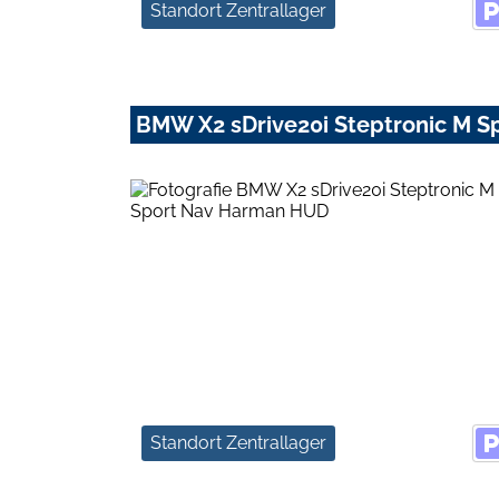
Standort Zentrallager
BMW X2 sDrive20i Steptronic M 
Standort Zentrallager