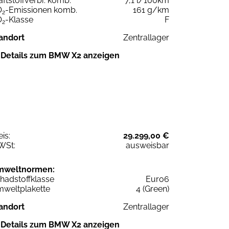
aftstoffverbr. komb.
7,1 l/100km
O
-Emissionen komb.
161 g/km
2
O
-Klasse
F
2
andort
Zentrallager
Details zum BMW X2 anzeigen
eis:
29.299,00 €
WSt:
ausweisbar
mweltnormen:
hadstoffklasse
Euro6
weltplakette
4 (Green)
andort
Zentrallager
Details zum BMW X2 anzeigen