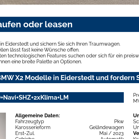
aufen oder leasen
n Eiderstedt und sichern Sie sich Ihren Traumwagen.
len lässt fast keine Wünsche offen.
en technologischen Features suchen oder sich für ein preiswe
hnen eine breite Palette an Optionen.
MW X2 Modelle in Eiderstedt und fordern S
Pr
D+Navi+SHZ+2xKlima+LM
M
Allgemeine Daten:
U
Fahrzeugtyp
Pkw
Sc
Karosserieform
Geländewagen
Um
Erst-Zul.
Mai / 2023
Ve