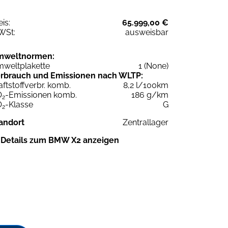
eis:
65.999,00 €
WSt:
ausweisbar
mweltnormen:
weltplakette
1 (None)
rbrauch und Emissionen nach WLTP:
aftstoffverbr. komb.
8,2 l/100km
O
-Emissionen komb.
186 g/km
2
O
-Klasse
G
2
andort
Zentrallager
Details zum BMW X2 anzeigen