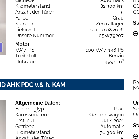
Getriebe
Automatik
Kr
Kilometerstand
82.300 km
C
Anzahl der Türen
5
C
Farbe
Grau
St
Standort
Zentrallager
Lieferzeit
ab ca. 10.08.2026
Unsere Nummer
05W79207
Motor:
kW / PS
100 kW / 136 PS
Treibstoff
Benzin
Hubraum
1.499 cm³
Pr
ND AHK PDC v.& h. KAM
M
Allgemeine Daten:
U
Fahrzeugtyp
Pkw
Sc
Karosserieform
Geländewagen
Um
Erst-Zul.
Jul / 2021
St
Getriebe
Automatik
Kilometerstand
76.300 km
Anzahl der Türen
5