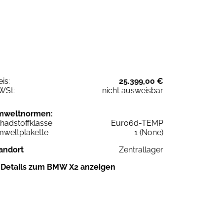
eis:
25.399,00 €
WSt:
nicht ausweisbar
mweltnormen:
hadstoffklasse
Euro6d-TEMP
weltplakette
1 (None)
andort
Zentrallager
Details zum BMW X2 anzeigen