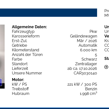
Pr
M
Allgemeine Daten:
U
Fahrzeugtyp
Pkw
Um
Karosserieform
Geländewagen
Ve
Erst-Zul.
Mär / 2026
Kr
Getriebe
Automatik
C
Kilometerstand
6.000 km
C
Anzahl der Türen
5
St
Farbe
Schwarz
Standort
Zentrallager
Lieferzeit
ab ca. 17.10.2026
Unsere Nummer
CAR3030140
Motor:
kW / PS
221 kW / 300 PS
Treibstoff
Benzin
Hubraum
1.998 cm³