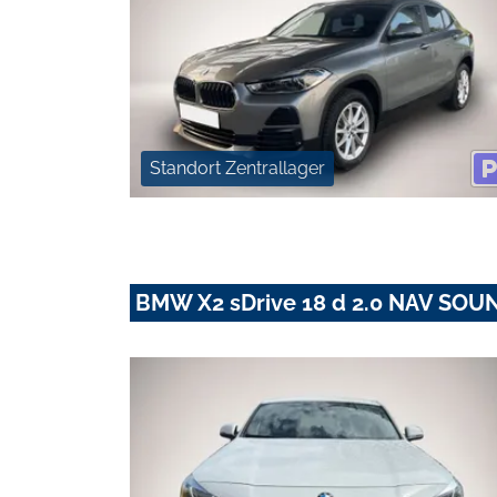
Standort Zentrallager
BMW X2 sDrive 18 d 2.0 NAV SOU