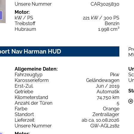
Unsere Nummer
CAR3025830
Motor:
kW / PS
221 kW / 300 PS
Treibstoff
Benzin
Hubraum
1.998 cm³
Pr
Sport Nav Harman HUD
M
Allgemeine Daten:
U
Fahrzeugtyp
Pkw
Sc
Karosserieform
Geländewagen
Um
Erst-Zul.
Jun / 2019
St
Getriebe
Automatik
Kilometerstand
74.750 km
Anzahl der Türen
5
Farbe
Orange
Standort
Zentrallager
Lieferzeit
ab ca. 10.08.2026
Unsere Nummer
GW-AGL2182
Motor: